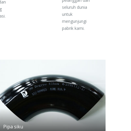
pelanggan dari
dan
seluruh dunia
g
untuk
asi.
mengunjungi
pabrik kami.
Pipa siku