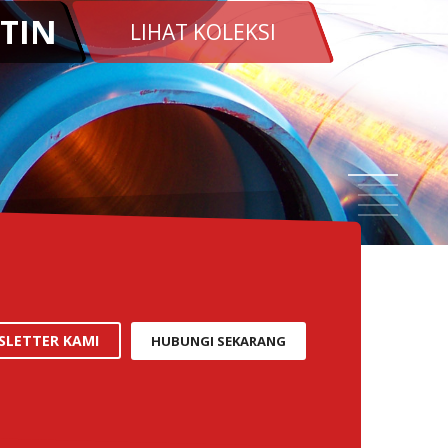
Induksi tikungan , Fitting
RUS PIPELINE SYSTEM PIPE TECHNOLOCIE, LTD
1
2
3
4
5
LETTER KAMI
HUBUNGI SEKARANG