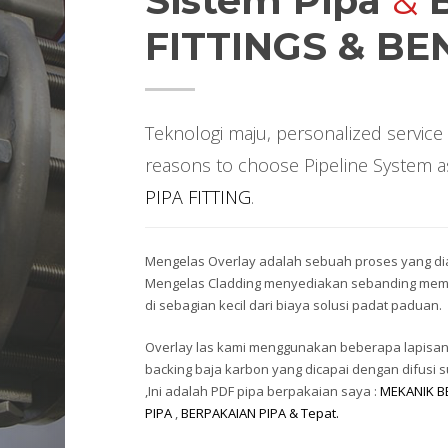
Sistem Pipa
&
B
FITTINGS & BE
Teknologi maju,
personalized service 
reasons to choose Pipeline System as
PIPA FITTING
.
m
Mengelas Overlay adalah sebuah proses yang diat
Mengelas Cladding menyediakan sebanding mema
di sebagian kecil dari biaya solusi padat paduan.
Overlay las kami menggunakan beberapa lapisan
backing baja karbon yang dicapai dengan difusi s
,Ini adalah PDF pipa berpakaian saya :
MEKANIK B
PIPA
,
BERPAKAIAN PIPA & Tepat.