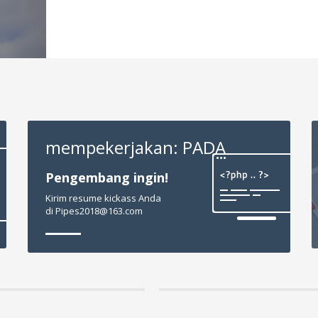
mempekerjakan: PADA
Pengembang ingin!
Kirim resume kickass Anda
di
Pipes2018@163.com