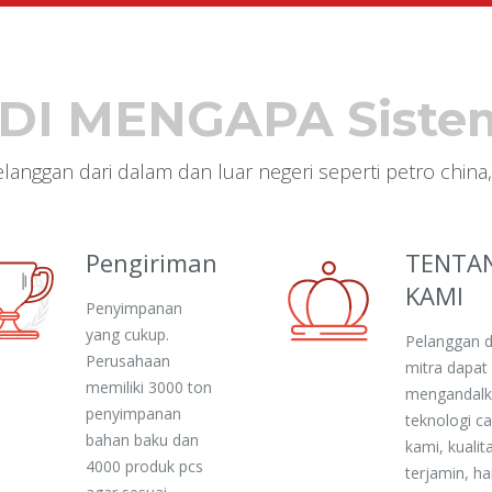
ADI MENGAPA Sistem
elanggan dari dalam dan luar negeri seperti petro china,
Pengiriman
TENTA
KAMI
Penyimpanan
yang cukup.
Pelanggan 
Perusahaan
mitra dapat
memiliki 3000 ton
mengandal
penyimpanan
teknologi c
bahan baku dan
kami, kualit
4000 produk pcs
terjamin, h