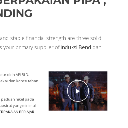
ERPAKAIAN PIPA ,
NDING
and stable financial strength are three solid
 your primary supplier of
induksi Bend
dan
ur oleh API 5LD.
kai dan korosi tahan
 paduan nikel pada
ubstrat yang minimal
ERPAKAIAN BERJAJAR