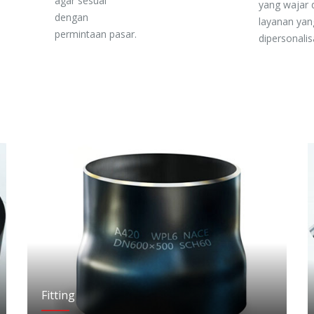
agar sesuai
yang wajar 
dengan
layanan yan
permintaan pasar.
dipersonalis
Fitting