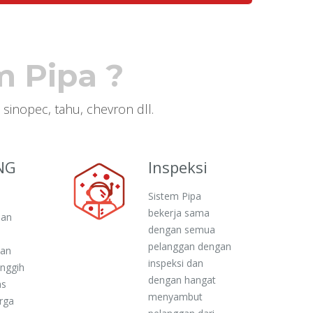
 Pipa ?
 sinopec, tahu, chevron dll.
NG
Inspeksi
Sistem Pipa
bekerja sama
dan
dengan semua
pelanggan dengan
kan
inspeksi dan
anggih
dengan hangat
as
menyambut
arga