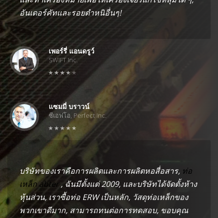
อันเดอร์คัทและรอยตำหนิอื่นๆ!
เพอร์รี่ แอนดรูว์
SWIFT Inc.
แซมมี่ บราวน์
ซีเอฟโอ, Perfect Inc.
บริษัทของเราคือการผลิตและการผลิตหอสื่อสาร,
ท่อ
เหล็ก abter
, ฉันมีตั้งแต่ 2009, และบริษัทได้จัดตั้งห้าง
หุ้นส่วน, เราซื้อท่อ ERW เป็นหลัก, วัสดุท่อเหล็กของ
พวกเขาดีมาก, สามารถทนต่อการทดสอบ, ขอบคุณ