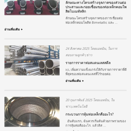
ลักษณะทางโครงสร้างจุลภาคของส่วนต่อ
ประสานและรอยเชื่อมของท่อเหล็กคอมโพ
สิตไบเมทัลลิก
ลักษณะโครงสร้างจุลภาคของการเชื่อมต่อ
ท่อเหล็กคอมโพสิต Bimetallic และ ...
อ่านเพิ่มเติม +
24 สิงหาคม 2025 โดยแอดมิน, ในการ
สอบถามลูกค้า,ข่าว
รายการราคาท่อสแตนเลสสตีล
ici, เพิ่มความแข็งแกร่งให้กับรายการราคาที่ดี
ที่สุดของท่อสแตนเลสที่ไร้รอยต่อ.
อ่านเพิ่มเติม +
20 กุมภาพันธ์ 2025 โดยแอดมิน, ใน
ข่าว,เทคโนโลยี
กระบวนการหุ้มท่อเหล็กคืออะไร?
อันดับแรก, ฉันควรเริ่มต้นด้วยภาพรวมของ
การหุ้มท่อคืออะไร. แล้วลิส ...