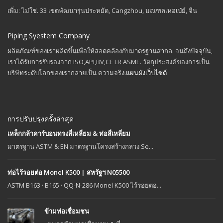
เพิ่ม: ไม่ใช่. 33 เขตพัฒนารุ่นประหยัด, Cangzhou, มณฑลเหอเป่ย์, จีน
Piping Syestem Company
ผลิตภัณฑ์ของเราผลิตขึ้นเพื่อให้สอดคล้องกับมาตรฐานสากล. จนถึงปัจจุบัน,
เราได้รับการรับรองจาก ISO,API,BV,CE LR ASME. วัตถุประสงค์ของการเป็น
บริษัทระดับโลกของเรากลายเป็น ความจริง.
แผนผังเว็บไซต์
การปรับปรุงครั้งล่าสุด
เหล็กกล้าคาร์บอนทรงสี่เหลี่ยม & ท่อสี่เหลี่ยม
มาตรฐาน ASTM & EN มาตรฐานโครงสร้างกลวง Se...
ท่อไร้รอยต่อ Monel K500 | สหรัฐฯ N05500
ASTM B163 · B165 · QQ-N-286 Monel K500 ไร้รอยต่อ...
ข้ามท่อเชื่อมชน