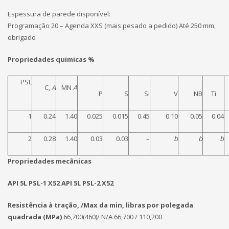
Espessura de parede disponível:
Programação 20 – Agenda XXS (mais pesado a pedido) Até 250 mm,
obrigado
Propriedades quimicas %
PSL
C,
A
MN
A
P
S
Si
V
NB
Ti
1
0.24
1.40
0.025
0.015
0.45
0.10
0.05
0.04
2
0.28
1.40
0.03
0.03
–
b
b
b
Propriedades mecânicas
API 5L PSL-1 X52 API 5L PSL-2 X52
Resistência à tração, /Max da min, libras por polegada
quadrada (MPa)
66,700(460)/ N/A
66,700 / 110,200