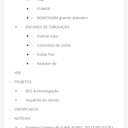
FLANGE
MONTAGEM grande diâmetro
ENCAIXES DE TUBULAÇÃO
Dobrar tubo
Cotovelos de solda
Solda Tee
Redutor de
HSE
PROJETOS
RFQ & investigação
inquérito do cliente
CERTIFICADOS
NOTÍCIAS
Pipeline Sistema @ DUBAI ADIPEC 2017 EXPOSIÇÃO