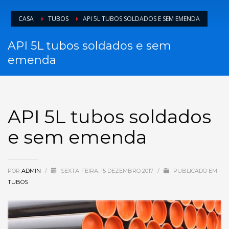
CASA
TUBOS
API 5L TUBOS SOLDADOS E SEM EMENDA
API 5L tubos soldados e sem
emenda
API 5L tubos soldados
e sem emenda
POR
ADMIN
/
SEXTA-FEIRA, 15 DEZEMBRO 2017
/
PUBLICADO EM
TUBOS