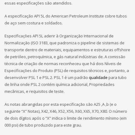
essas especificações são atendidos.
A especificação API 5L do American Petroleum Institute cobre tubos
de aço sem costura e soldados.
Especificações API 5L aderir à Organização Internacional de
Normalização (ISO 3183, que padroniza o pipeline de sistemas de
transporte dentro de materiais, equipamentos e estruturas offshore
de petróleo, petroquímica, e gás natural indústrias de. A comissão
técnica de criação de normas reconheceu que há dois Níveis de
Especificações do Produto (PSL) de requisitos técnicos e, portanto, a
desenvolver PSL 1 e PSL 2. PSL 1 é um padrão
qualidade
para tubo
de linha onde PSL 2 contém química adicional, Propriedades
mecânicas, e requisitos de teste.
As notas abrangidas por esta especificação são A25 ,A ,b (e o
seguinte “X” Notas), X42, X46, X52, X56, X60, X65, X70, X80. O número
de dois dígitos após o “X” indica o limite de rendimento mínimo (em
000 psi) de tubo produzido para este grau.