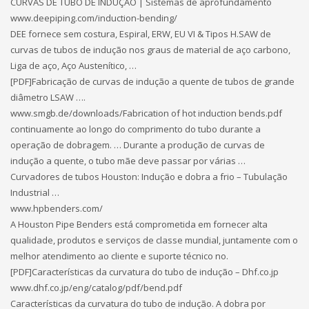
CURVAS DE TUBO DE INDUÇÃO | Sistemas de aprofundamento
www.deepiping.com/induction-bending/
DEE fornece sem costura, Espiral, ERW, EU VI & Tipos H.SAW de
curvas de tubos de indução nos graus de material de aço carbono,
Liga de aço, Aço Austenítico, …
[PDF]Fabricação de curvas de indução a quente de tubos de grande
diâmetro LSAW ….
www.smgb.de/downloads/Fabrication of hot induction bends.pdf
continuamente ao longo do comprimento do tubo durante a
operação de dobragem. … Durante a produção de curvas de
indução a quente, o tubo mãe deve passar por várias …
Curvadores de tubos Houston: Indução e dobra a frio – Tubulação
Industrial …
www.hpbenders.com/
A Houston Pipe Benders está comprometida em fornecer alta
qualidade, produtos e serviços de classe mundial, juntamente com o
melhor atendimento ao cliente e suporte técnico no.
[PDF]Características da curvatura do tubo de indução – Dhf.co.jp
www.dhf.co.jp/eng/catalog/pdf/bend.pdf
Características da curvatura do tubo de indução. A dobra por