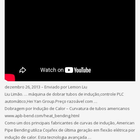
dezembro 26, 2013 – Enviado por Lemon Liu
Liu Limão. … máquina de dobrar tubos de indução,controle PLC
automático,Hei Yan Group.Preço razoável com …
Dobragem por Indução de Calor – Curvatura de tubos americanos
www.apb-bend.com/heat_bending.html
Como um dos principais fabricantes de curvas de indução, American
Pipe Bending utiliza Cojafex de última geração em flexão elétrica por
indução de calor. Esta tecnologia avançada …