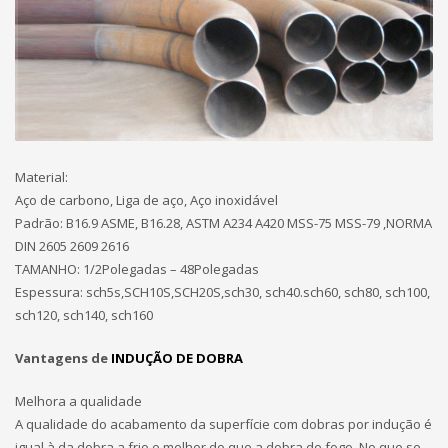
Material:
Aço de carbono, Liga de aço, Aço inoxidável
Padrão: B16.9 ASME, B16.28, ASTM A234 A420 MSS-75 MSS-79 ,NORMA
DIN 2605 2609 2616
TAMANHO: 1/2Polegadas – 48Polegadas
Espessura: sch5s,SCH10S,SCH20S,sch30, sch40.sch60, sch80, sch100,
sch120, sch140, sch160
Vantagens de
INDUÇÃO DE DOBRA
Melhora a qualidade
A qualidade do acabamento da superfície com dobras por indução é
igual à da dobra a frio e melhor do que a dobra de fogo. No que se