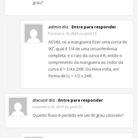
grau?
admin
diz :
Entre para responder
Fevereiro 16, 2023 no pm3:15
ASSIM, se a mangueira fizer uma curva de
90˚, qual é 1/4 de uma circunferência
completa, e o raio da curva é R, então o
comprimento da mangueira ao redor da
curva é = 1/4 x 2πR. Ou meia volta, em
forma de U, = 1/2 x 2πR.
discutir
diz :
Entre para responder
novembro 20, 2017 no pm3:57
Quanto fluxo é perdido em um 90 grau cotovelo?