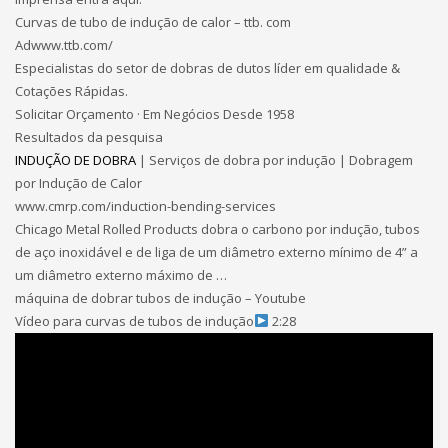
Curvas de tubo de indução de calor – ttb. com
Adwww.ttb.com/‎
Especialistas do setor de dobras de dutos líder em qualidade &
Cotações Rápidas.
Solicitar Orçamento · Em Negócios Desde 1958
Resultados da pesquisa
INDUÇÃO DE DOBRA
| Serviços de dobra por indução | Dobragem
por Indução de Calor
www.cmrp.com/induction-bending-services
Chicago Metal Rolled Products dobra o carbono por indução, tubos
de aço inoxidável e de liga de um diâmetro externo mínimo de 4” a
um diâmetro externo máximo de …
máquina de dobrar tubos de indução – Youtube
Vídeo para curvas de tubos de indução
2:28