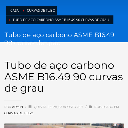
CASA
CURVAS DE TUBO
TUBO DE AÇO CARBONO ASME B16.49 90 CURVAS DE GRAU
Tubo de aço carbono ASME B16.49
90 curvas de grau
Tubo de aço carbono
ASME B16.49 90 curvas
de grau
POR
ADMIN
/
QUINTA-FEIRA, 03 AGOSTO 2017
/
PUBLICADO EM
CURVAS DE TUBO