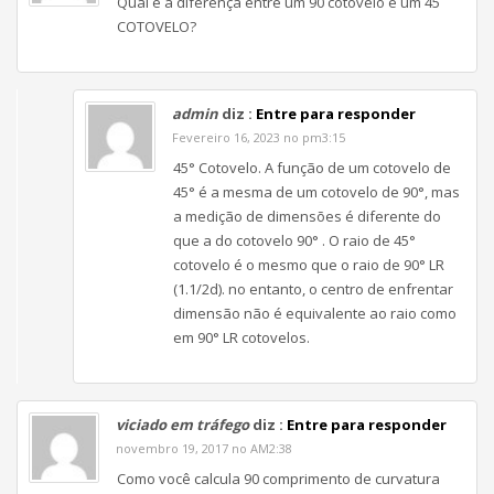
Qual é a diferença entre um 90 cotovelo e um 45
COTOVELO?
admin
diz :
Entre para responder
Fevereiro 16, 2023 no pm3:15
45° Cotovelo. A função de um cotovelo de
45° é a mesma de um cotovelo de 90°, mas
a medição de dimensões é diferente do
que a do cotovelo 90° . O raio de 45°
cotovelo é o mesmo que o raio de 90° LR
(1.1/2d). no entanto, o centro de enfrentar
dimensão não é equivalente ao raio como
em 90° LR cotovelos.
viciado em tráfego
diz :
Entre para responder
novembro 19, 2017 no AM2:38
Como você calcula 90 comprimento de curvatura