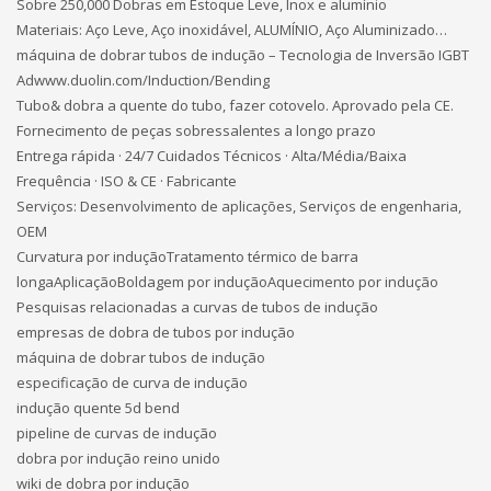
Sobre 250,000 Dobras em Estoque Leve, Inox e alumínio
Materiais: Aço Leve, Aço inoxidável, ALUMÍNIO, Aço Aluminizado…
máquina de dobrar tubos de indução – Tecnologia de Inversão IGBT‎
Adwww.duolin.com/Induction/Bending‎
Tubo& dobra a quente do tubo, fazer cotovelo. Aprovado pela CE.
Fornecimento de peças sobressalentes a longo prazo
Entrega rápida · 24/7 Cuidados Técnicos · Alta/Média/Baixa
Frequência · ISO & CE · Fabricante
Serviços: Desenvolvimento de aplicações, Serviços de engenharia,
OEM
Curvatura por induçãoTratamento térmico de barra
longaAplicaçãoBoldagem por induçãoAquecimento por indução
Pesquisas relacionadas a curvas de tubos de indução
empresas de dobra de tubos por indução
máquina de dobrar tubos de indução
especificação de curva de indução
indução quente 5d bend
pipeline de curvas de indução
dobra por indução reino unido
wiki de dobra por indução