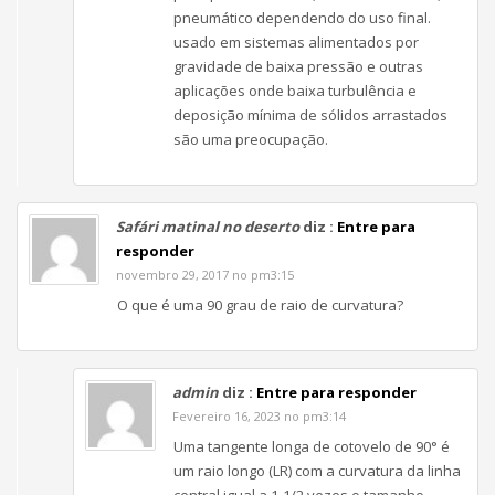
pneumático dependendo do uso final.
usado em sistemas alimentados por
gravidade de baixa pressão e outras
aplicações onde baixa turbulência e
deposição mínima de sólidos arrastados
são uma preocupação.
Safári matinal no deserto
diz :
Entre para
responder
novembro 29, 2017 no pm3:15
O que é uma 90 grau de raio de curvatura?
admin
diz :
Entre para responder
Fevereiro 16, 2023 no pm3:14
Uma tangente longa de cotovelo de 90° é
um raio longo (LR) com a curvatura da linha
central igual a 1-1/2 vezes o tamanho