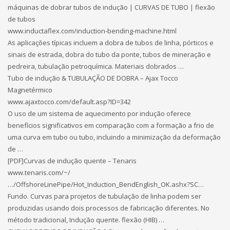
máquinas de dobrar tubos de indução | CURVAS DE TUBO | flexão
de tubos
www.inductaflex.com/induction-bending-machine.html
As aplicações típicas incluem a dobra de tubos de linha, pórticos e
sinais de estrada, dobra do tubo da ponte, tubos de mineração e
pedreira, tubulação petroquímica. Materiais dobrados …
Tubo de indução & TUBULAÇÃO DE DOBRA – Ajax Tocco
Magnetérmico
www.ajaxtocco.com/default.asp?ID=342
O uso de um sistema de aquecimento por indução oferece
benefícios significativos em comparação com a formação a frio de
uma curva em tubo ou tubo, incluindo a minimização da deformação
de …
[PDF]Curvas de indução quente – Tenaris
www.tenaris.com/~/
…/OffshoreLinePipe/Hot_Induction_BendEnglish_OK.ashx?SC…
Fundo. Curvas para projetos de tubulação de linha podem ser
produzidas usando dois processos de fabricação diferentes. No
método tradicional, Indução quente. flexão (HIB) …