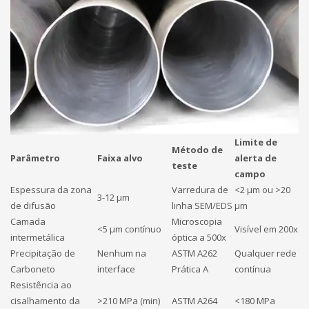
Limite de
Método de
Parâmetro
Faixa alvo
alerta de
teste
campo
Espessura da zona
Varredura de
<2 μm ou >20
3-12 µm
de difusão
linha SEM/EDS
µm
Camada
Microscopia
<5 µm contínuo
Visível em 200x
intermetálica
óptica a 500x
Precipitação de
Nenhum na
ASTM A262
Qualquer rede
Carboneto
interface
Prática A
contínua
Resistência ao
cisalhamento da
>210 MPa (min)
ASTM A264
<180 MPa