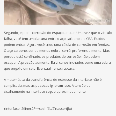
Segundo, e pior – corrosão do espaço anular. Uma vez que o vínculo
falha, você tem uma lacuna entre o aço carbono e o CRA. Fluidos
podem entrar. Agora você criou uma célula de corrosão em fendas.
O aço carbono, sendo menos nobre, corrói preferencialmente. Mas
porque está confinado, os produtos de corrosão não podem
escapar. A pressão aumenta. Eu vi canos inchados como uma cobra
que engoliu um rato. Eventualmente, ruptura.
A matemática da transferência de estresse da interface não é
complicada, mas as pessoas ignoram isso. A tensão de
cisalhamento na interface segue aproximadamente:
τinterface​=2tliner​ΔP⋅r​⋅cosh(βL/2)nascer(βx)​