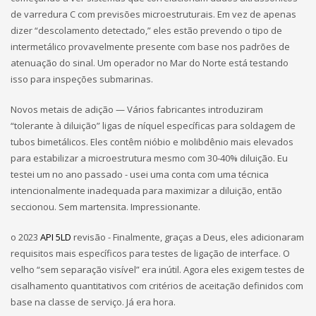
de varredura C com previsões microestruturais. Em vez de apenas
dizer “descolamento detectado,” eles estão prevendo o tipo de
intermetálico provavelmente presente com base nos padrões de
atenuação do sinal. Um operador no Mar do Norte está testando
isso para inspeções submarinas.
Novos metais de adição — Vários fabricantes introduziram
“tolerante à diluição” ligas de níquel específicas para soldagem de
tubos bimetálicos. Eles contêm nióbio e molibdênio mais elevados
para estabilizar a microestrutura mesmo com 30-40% diluição. Eu
testei um no ano passado - usei uma conta com uma técnica
intencionalmente inadequada para maximizar a diluição, então
seccionou. Sem martensita. Impressionante.
o 2023
API 5LD
revisão - Finalmente, graças a Deus, eles adicionaram
requisitos mais específicos para testes de ligação de interface. O
velho “sem separação visível” era inútil. Agora eles exigem testes de
cisalhamento quantitativos com critérios de aceitação definidos com
base na classe de serviço. Já era hora.