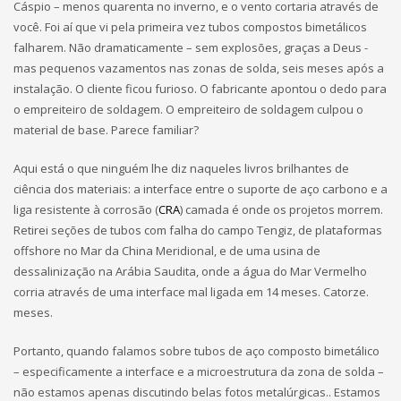
Cáspio – menos quarenta no inverno, e o vento cortaria através de
você. Foi aí que vi pela primeira vez tubos compostos bimetálicos
falharem. Não dramaticamente – sem explosões, graças a Deus -
mas pequenos vazamentos nas zonas de solda, seis meses após a
instalação. O cliente ficou furioso. O fabricante apontou o dedo para
o empreiteiro de soldagem. O empreiteiro de soldagem culpou o
material de base. Parece familiar?
Aqui está o que ninguém lhe diz naqueles livros brilhantes de
ciência dos materiais: a interface entre o suporte de aço carbono e a
liga resistente à corrosão (
CRA
) camada é onde os projetos morrem.
Retirei seções de tubos com falha do campo Tengiz, de plataformas
offshore no Mar da China Meridional, e de uma usina de
dessalinização na Arábia Saudita, onde a água do Mar Vermelho
corria através de uma interface mal ligada em 14 meses. Catorze.
meses.
Portanto, quando falamos sobre tubos de aço composto bimetálico
– especificamente a interface e a microestrutura da zona de solda –
não estamos apenas discutindo belas fotos metalúrgicas.. Estamos