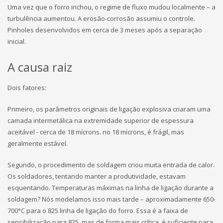
Uma vez que o forro inchou, o regime de fluxo mudou localmente – a
turbulência aumentou. A erosão-corrosão assumiu o controle.
Pinholes desenvolvidos em cerca de 3 meses após a separação
inicial.
A causa raiz
Dois fatores:
Primeiro, os parâmetros originais de ligação explosiva criaram uma
camada intermetálica na extremidade superior de espessura
aceitável - cerca de 18 mícrons. no 18 mícrons, é frágil, mas
geralmente estável.
Segundo, o procedimento de soldagem criou muita entrada de calor.
Os soldadores, tentando manter a produtividade, estavam
esquentando. Temperaturas máximas na linha de ligação durante a
soldagem? Nós modelamos isso mais tarde – aproximadamente 650-
700°C para o 825 linha de ligação do forro. Essa é a faixa de
sensibilização para 825, mas de forma mais crítica, é suficiente para