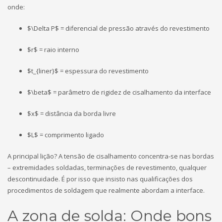
onde:
$\Delta P$
= diferencial de pressão através do revestimento
$r$
= raio interno
$t_{liner}$
= espessura do revestimento
$\beta$
= parâmetro de rigidez de cisalhamento da interface
$x$
= distância da borda livre
$L$
= comprimento ligado
A principal lição? A tensão de cisalhamento concentra-se nas bordas
– extremidades soldadas, terminações de revestimento, qualquer
descontinuidade. É por isso que insisto nas qualificações dos
procedimentos de soldagem que realmente abordam a interface.
A zona de solda: Onde bons