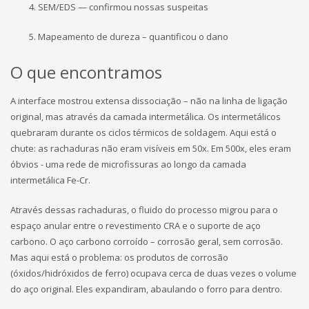
SEM/EDS — confirmou nossas suspeitas
Mapeamento de dureza – quantificou o dano
O que encontramos
A interface mostrou extensa dissociação – não na linha de ligação
original, mas através da camada intermetálica. Os intermetálicos
quebraram durante os ciclos térmicos de soldagem. Aqui está o
chute: as rachaduras não eram visíveis em 50x. Em 500x, eles eram
óbvios - uma rede de microfissuras ao longo da camada
intermetálica Fe-Cr.
Através dessas rachaduras, o fluido do processo migrou para o
espaço anular entre o revestimento CRA e o suporte de aço
carbono. O aço carbono corroído – corrosão geral, sem corrosão.
Mas aqui está o problema: os produtos de corrosão
(óxidos/hidróxidos de ferro) ocupava cerca de duas vezes o volume
do aço original. Eles expandiram, abaulando o forro para dentro.