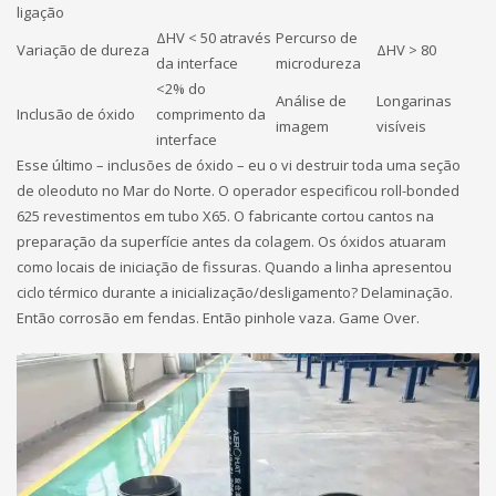
ligação
ΔHV < 50 através
Percurso de
Variação de dureza
ΔHV > 80
da interface
microdureza
<2% do
Análise de
Longarinas
Inclusão de óxido
comprimento da
imagem
visíveis
interface
Esse último – inclusões de óxido – eu o vi destruir toda uma seção
de oleoduto no Mar do Norte. O operador especificou roll-bonded
625 revestimentos em tubo X65. O fabricante cortou cantos na
preparação da superfície antes da colagem. Os óxidos atuaram
como locais de iniciação de fissuras. Quando a linha apresentou
ciclo térmico durante a inicialização/desligamento? Delaminação.
Então corrosão em fendas. Então pinhole vaza. Game Over.