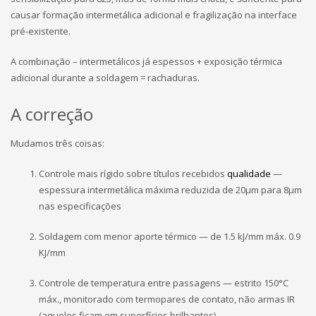
causar formação intermetálica adicional e fragilização na interface
pré-existente.
A combinação – intermetálicos já espessos + exposição térmica
adicional durante a soldagem = rachaduras.
A correção
Mudamos três coisas:
Controle mais rígido sobre títulos recebidos
qualidade
—
espessura intermetálica máxima reduzida de 20μm para 8μm
nas especificações
Soldagem com menor aporte térmico — de 1.5 kJ/mm máx. 0.9
KJ/mm
Controle de temperatura entre passagens — estrito 150°C
máx., monitorado com termopares de contato, não armas IR
(aqueles ficam em superfícies brilhantes)