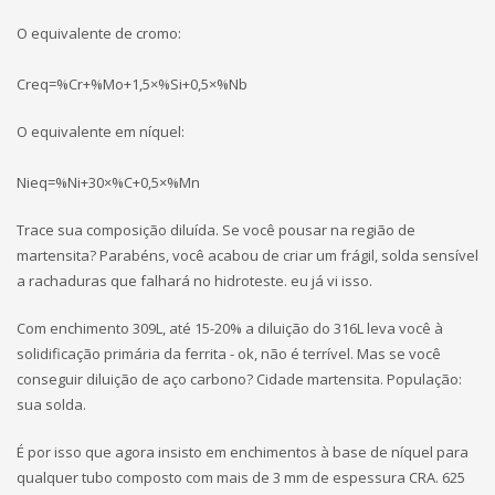
O equivalente de cromo:
Creq=%Cr+%Mo+1,5×%Si+0,5×%Nb
O equivalente em níquel:
Nieq=%Ni+30×%C+0,5×%Mn
Trace sua composição diluída. Se você pousar na região de
martensita? Parabéns, você acabou de criar um frágil, solda sensível
a rachaduras que falhará no hidroteste. eu já vi isso.
Com enchimento 309L, até 15-20% a diluição do 316L leva você à
solidificação primária da ferrita - ok, não é terrível. Mas se você
conseguir diluição de aço carbono? Cidade martensita. População:
sua solda.
É por isso que agora insisto em enchimentos à base de níquel para
qualquer tubo composto com mais de 3 mm de espessura CRA. 625