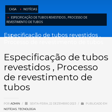
CASA
NOTÍCIAS
ESPECIFICAÇÃO DE TUBOS REVESTIDOS , PROCESSO DE
REVESTIMENTO DE TUBOS
Especificação de tubos revestidos ,
Processo de revestimento de tubos
Especificação de tubos
revestidos , Processo
de revestimento de
tubos
POR
ADMIN
/
SEXTA-FEIRA, 22 DEZEMBRO 2023
/
PUBLICADO EM
NOTÍCIAS
,
TECNOLOGIA