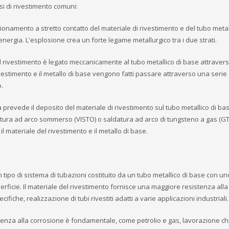
si di rivestimento comuni:
namento a stretto contatto del materiale di rivestimento e del tubo metall
nergia. L'esplosione crea un forte legame metallurgico tra i due strati.
 del rivestimento è legato meccanicamente al tubo metallico di base attraver
vestimento e il metallo di base vengono fatti passare attraverso una serie di
.
 prevede il deposito del materiale di rivestimento sul tubo metallico di ba
atura ad arco sommerso (VISTO) o saldatura ad arco di tungsteno a gas (GTA
l materiale del rivestimento e il metallo di base.
n tipo di sistema di tubazioni costituito da un tubo metallico di base con un
perficie. Il materiale del rivestimento fornisce una maggiore resistenza alla
fiche, realizzazione di tubi rivestiti adatti a varie applicazioni industriali.
resistenza alla corrosione è fondamentale, come petrolio e gas, lavorazione ch