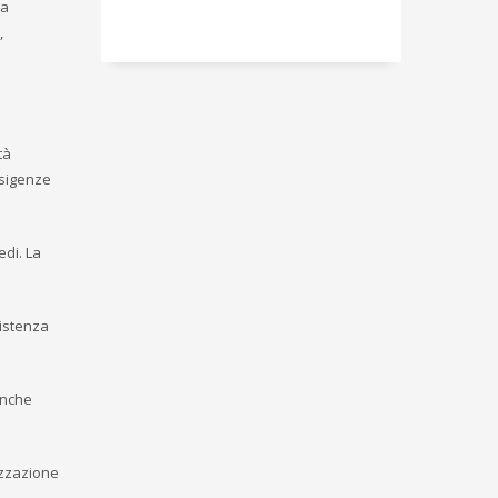
la
,
tà
esigenze
edi. La
sistenza
anche
izzazione