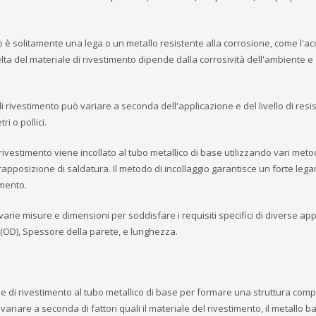
to è solitamente una lega o un metallo resistente alla corrosione, come l'ac
scelta del materiale di rivestimento dipende dalla corrosività dell'ambiente e
 rivestimento può variare a seconda dell'applicazione e del livello di resi
i o pollici.
 rivestimento viene incollato al tubo metallico di base utilizzando vari met
ovrapposizione di saldatura. Il metodo di incollaggio garantisce un forte leg
imento.
n varie misure e dimensioni per soddisfare i requisiti specifici di diverse app
 (OD), Spessore della parete, e lunghezza.
le di rivestimento al tubo metallico di base per formare una struttura compo
variare a seconda di fattori quali il materiale del rivestimento, il metallo ba