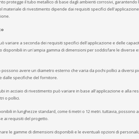
ento protegge il tubo metallico di base dagli ambienti corrosivi, garantendo 
del materiale di rivestimento dipende dai requisiti specifici dell'applicazione
sione.
to
ò variare a seconda dei requisiti specifici dell'applicazione e delle capaci
 sono disponibili in un'ampia gamma di dimensioni per soddisfare le diverse 
to possono avere un diametro esterno che varia da pochi pollici a diversi pi
dalle specifiche del fornitore.
bi in acciaio di rivestimento può variare in base all'applicazione e alla re
i o pollici.
ponibili in lunghezze standard, come 6 metri o 12 metri. tuttavia, possono 
 ai requisiti del progetto.
minare le gamme di dimensioni disponibili e le eventuali opzioni di personal