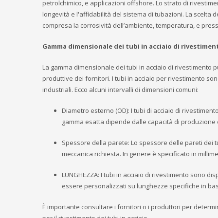
petrolchimico, e applicazioni offshore. Lo strato di rivestim
longevità e l'affidabilità del sistema di tubazioni. La scelta 
compresa la corrosività dell’ambiente, temperatura, e pres
Gamma dimensionale dei tubi in acciaio di rivestimen
La gamma dimensionale dei tubi in acciaio di rivestimento pu
produttive dei fornitori. I tubi in acciaio per rivestimento
industriali. Ecco alcuni intervalli di dimensioni comuni:
Diametro esterno (OD): I tubi di acciaio di rivestimen
gamma esatta dipende dalle capacità di produzione e 
Spessore della parete: Lo spessore delle pareti dei tu
meccanica richiesta. In genere è specificato in millimetr
LUNGHEZZA: I tubi in acciaio di rivestimento sono dis
essere personalizzati su lunghezze specifiche in base
È importante consultare i fornitori o i produttori per deter