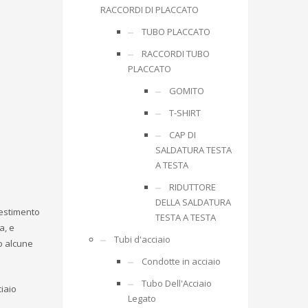
RACCORDI DI PLACCATO
TUBO PLACCATO
RACCORDI TUBO
PLACCATO
GOMITO
T-SHIRT
CAP DI
SALDATURA TESTA
A TESTA
RIDUTTORE
DELLA SALDATURA
ivestimento
TESTA A TESTA
a, e
Tubi d'acciaio
co alcune
Condotte in acciaio
Tubo Dell'Acciaio
ciaio
Legato