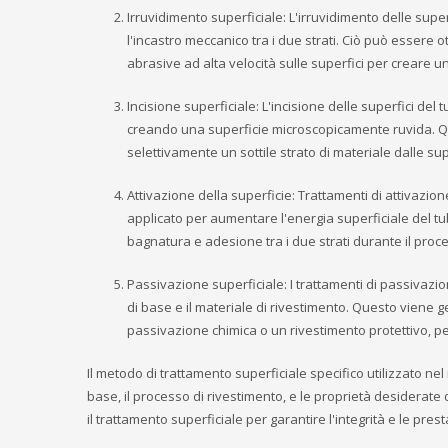
Irruvidimento superficiale: L'irruvidimento delle supe
l'incastro meccanico tra i due strati. Ciò può essere 
abrasive ad alta velocità sulle superfici per creare 
Incisione superficiale: L'incisione delle superfici del
creando una superficie microscopicamente ruvida. Qu
selettivamente un sottile strato di materiale dalle sup
Attivazione della superficie: Trattamenti di attivazio
applicato per aumentare l'energia superficiale del tub
bagnatura e adesione tra i due strati durante il proce
Passivazione superficiale: I trattamenti di passivazio
di base e il materiale di rivestimento. Questo viene 
passivazione chimica o un rivestimento protettivo, pe
Il metodo di trattamento superficiale specifico utilizzato nel
base, il processo di rivestimento, e le proprietà desiderate 
il trattamento superficiale per garantire l'integrità e le presta