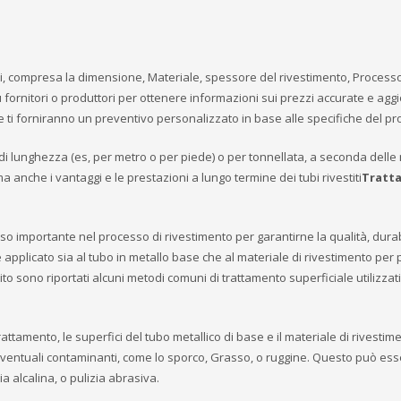
ttori, compresa la dimensione, Materiale, spessore del rivestimento, Processo
 fornitori o produttori per ottenere informazioni sui prezzi accurate e agg
ti forniranno un preventivo personalizzato in base alle specifiche del pr
à di lunghezza (es, per metro o per piede) o per tonnellata, a seconda dell
a anche i vantaggi e le prestazioni a lungo termine dei tubi rivestiti
Tratt
sso importante nel processo di rivestimento per garantirne la qualità, durabi
ne applicato sia al tubo in metallo base che al materiale di rivestimento per 
guito sono riportati alcuni metodi comuni di trattamento superficiale utilizzati
rattamento, le superfici del tubo metallico di base e il materiale di rivestim
entuali contaminanti, come lo sporco, Grasso, o ruggine. Questo può ess
a alcalina, o pulizia abrasiva.