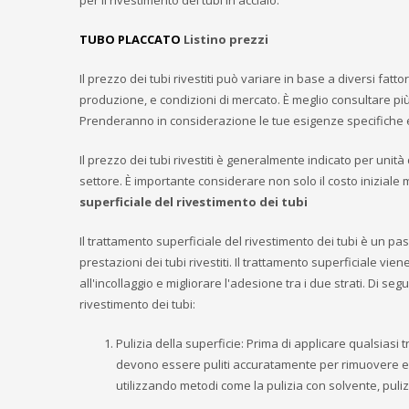
per il rivestimento dei tubi in acciaio.
TUBO PLACCATO
Listino prezzi
Il prezzo dei tubi rivestiti può variare in base a diversi fa
produzione, e condizioni di mercato. È meglio consultare più
Prenderanno in considerazione le tue esigenze specifiche e 
Il prezzo dei tubi rivestiti è generalmente indicato per unit
settore. È importante considerare non solo il costo iniziale m
superficiale del rivestimento dei tubi
Il trattamento superficiale del rivestimento dei tubi è un pa
prestazioni dei tubi rivestiti. Il trattamento superficiale vie
all'incollaggio e migliorare l'adesione tra i due strati. Di se
rivestimento dei tubi:
Pulizia della superficie: Prima di applicare qualsiasi t
devono essere puliti accuratamente per rimuovere ev
utilizzando metodi come la pulizia con solvente, pulizi