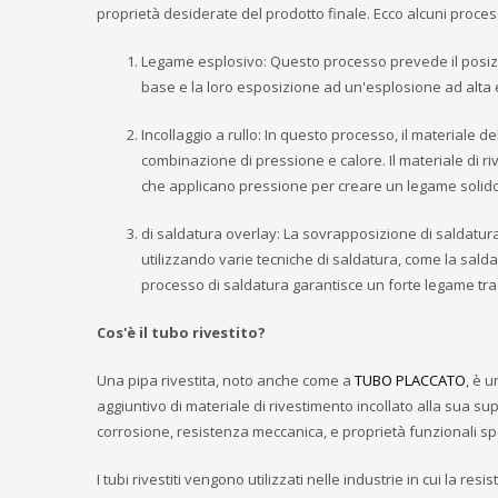
proprietà desiderate del prodotto finale. Ecco alcuni proces
Legame esplosivo: Questo processo prevede il posizio
base e la loro esposizione ad un'esplosione ad alta e
Incollaggio a rullo: In questo processo, il materiale
combinazione di pressione e calore. Il materiale di ri
che applicano pressione per creare un legame solido
di saldatura overlay: La sovrapposizione di saldatura
utilizzando varie tecniche di saldatura, come la sald
processo di saldatura garantisce un forte legame tra i
Cos'è il tubo rivestito?
Una pipa rivestita, noto anche come a
TUBO PLACCATO
, è u
aggiuntivo di materiale di rivestimento incollato alla sua su
corrosione, resistenza meccanica, e proprietà funzionali speci
I tubi rivestiti vengono utilizzati nelle industrie in cui la 