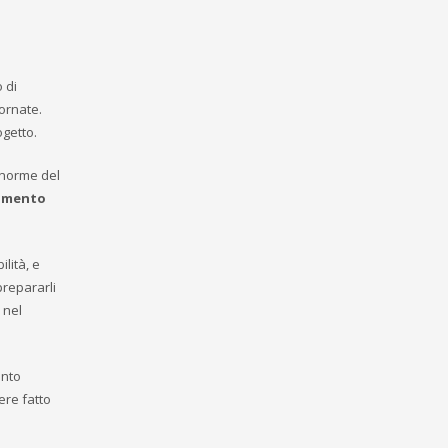
 di
iornate.
ogetto.
e norme del
amento
lità, e
prepararli
 nel
ento
ere fatto