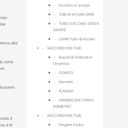
Incontro in acciaio
TUBI IN ACCIAIO ERW
ciaio
TUBO D'ACCIAIO SENZA
 dai
GIUNTE
LSAW Tubo di Acciaio
stenza alla
RACCORDI PER TUBI
Raccordi foderati in
odi, come
ceramica
ame
GOMITO
berretto
licazioni.
FLANGIA
GRANDE RACCORDO
DIAMETRO
RACCORDI PER TUBI
sita. Il
Piegare il tubo
se, e le