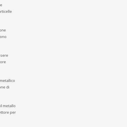
re
rticelle
ione
vono
ssere
iore
metallico
one di
il metallo
ettore per