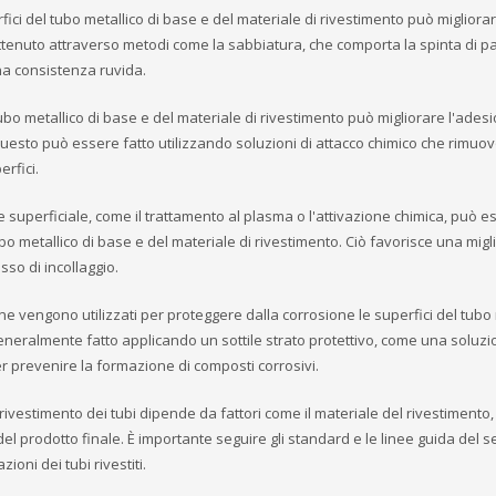
rfici del tubo metallico di base e del materiale di rivestimento può migliora
ottenuto attraverso metodi come la sabbiatura, che comporta la spinta di pa
una consistenza ruvida.
 tubo metallico di base e del materiale di rivestimento può migliorare l'ades
esto può essere fatto utilizzando soluzioni di attacco chimico che rimuo
erfici.
ne superficiale, come il trattamento al plasma o l'attivazione chimica, può e
o metallico di base e del materiale di rivestimento. Ciò favorisce una migl
sso di incollaggio.
ne vengono utilizzati per proteggere dalla corrosione le superfici del tubo 
generalmente fatto applicando un sottile strato protettivo, come una soluzi
r prevenire la formazione di composti corrosivi.
 rivestimento dei tubi dipende da fattori come il materiale del rivestimento, 
del prodotto finale. È importante seguire gli standard e le linee guida del s
zioni dei tubi rivestiti.