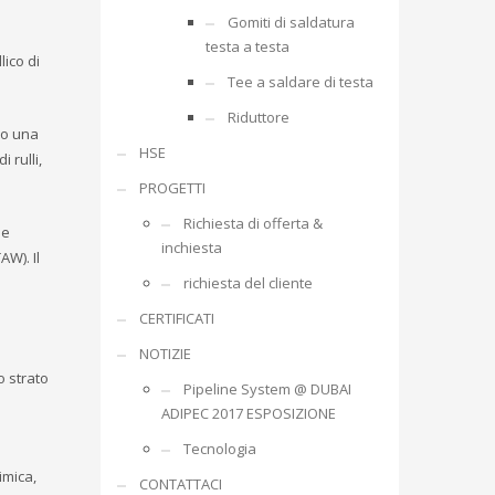
Gomiti di saldatura
testa a testa
ico di
Tee a saldare di testa
Riduttore
so una
HSE
 rulli,
PROGETTI
Richiesta di offerta &
se
inchiesta
W). Il
richiesta del cliente
CERTIFICATI
NOTIZIE
o strato
Pipeline System @ DUBAI
ADIPEC 2017 ESPOSIZIONE
Tecnologia
imica,
CONTATTACI