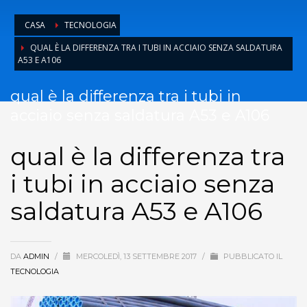
CASA
TECNOLOGIA
QUAL È LA DIFFERENZA TRA I TUBI IN ACCIAIO SENZA SALDATURA
A53 E A106
qual è la differenza tra i tubi in
acciaio senza saldatura A53 e A106
qual è la differenza tra
i tubi in acciaio senza
saldatura A53 e A106
DA
ADMIN
/
MERCOLEDÌ, 13 SETTEMBRE 2017
/
PUBBLICATO IL
TECNOLOGIA