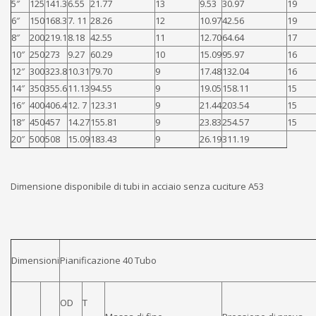
5″
125
141.3
6.55
21.77
13
9.53
30.97
19
6″
150
168.3
7. 11
28.26
12
10.97
42.56
19
8″
200
219.1
8.18
42.55
11
12.70
64.64
17
10″
250
273
9.27
60.29
10
15.09
95.97
16
12″
300
323.8
10.31
79.70
9
17.48
132.04
16
14″
350
355.6
11.13
94.55
9
19.05
158.11
15
16″
400
406.4
12. 7
123.31
9
21.44
203.54
15
18″
450
457
14.27
155.81
9
23.83
254.57
15
20″
500
508
15.09
183.43
9
26.19
311.19
Dimensione disponibile di tubi in acciaio senza cuciture A53
Dimensioni
Pianificazione 40 Tubo
OD
T