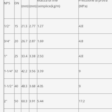
Massa di fine
Pressione di prova
NPS
DN
(mm)
(mm)
semplice(kg/m)
(MPa)
1/2″
15
21.3
2.77
1.27
4.8
3/4″
20
26.7
2.87
1.69
4.8
1″
25
33.4
3.38
2.50
4.8
1-1/4″
32
42.2
3.56
3.39
9
1-1/2″
40
48.3
3.68
4.05
9
2″
50
60.3
3.91
5.44
17.2