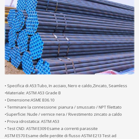
• Specifica di A53:Tubo, In acciaio, Nero e caldo,Zincato, Seamless
•Materiale: ASTM A53 Grade B
• Dimensione:ASME B36.10
• Terminare la connessione: pianura / smussato / NPT filettato
•Superficie: Nude / vernice nera / Rivestimento zincato a caldo
• Prova idrostatica: ASTM A53
• Test CND: ASTM E309 Esame a correnti parassite
ASTM E570 Esame delle perdite di flusso ASTM E213 Test ad