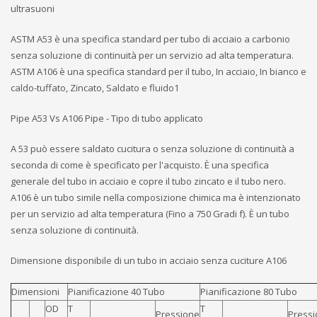
ultrasuoni
ASTM A53 è una specifica standard per tubo di acciaio a carbonio
senza soluzione di continuità per un servizio ad alta temperatura.
ASTM A106 è una specifica standard per il tubo, In acciaio, In bianco e
caldo-tuffato, Zincato, Saldato e fluido1
Pipe A53 Vs A106 Pipe - Tipo di tubo applicato
A 53 può essere saldato cucitura o senza soluzione di continuità a
seconda di come è specificato per l'acquisto. È una specifica
generale del tubo in acciaio e copre il tubo zincato e il tubo nero.
A106 è un tubo simile nella composizione chimica ma è intenzionato
per un servizio ad alta temperatura (Fino a 750 Gradi f). È un tubo
senza soluzione di continuità.
Dimensione disponibile di un tubo in acciaio senza cuciture A106
Dimensioni
Pianificazione 40 Tubo
Pianificazione 80 Tubo
OD
T
T
Pressione
Press