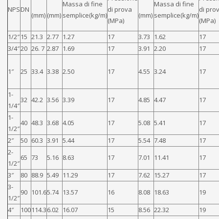
Massa di fine
Massa di fine
NPS
DN
di prova
di pro
(mm)
(mm)
semplice(kg/m)
(mm)
semplice(kg/m)
(MPa)
(MPa)
1/2″
15
21.3
2.77
1.27
17
3.73
1.62
17
3/4″
20
26. 7
2.87
1.69
17
3.91
2.20
17
1″
25
33.4
3.38
2.50
17
4.55
3.24
17
1-
32
42.2
3.56
3.39
17
4.85
4.47
17
1/4″
1-
40
48.3
3.68
4.05
17
5.08
5.41
17
1/2″
2″
50
60.3
3.91
5.44
17
5.54
7.48
17
2-
65
73
5.16
8.63
17
7.01
11.41
17
1/2″
3″
80
88.9
5.49
11.29
17
7.62
15.27
17
3-
90
101.6
5.74
13.57
16
8.08
18.63
19
1/2″
4″
100
114.3
6.02
16.07
15
8.56
22.32
19