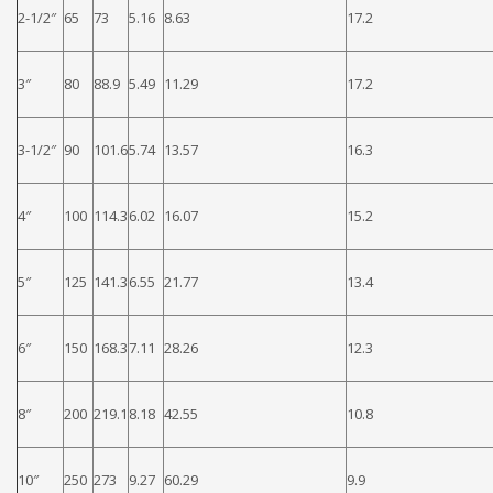
2-1/2″
65
73
5.16
8.63
17.2
3″
80
88.9
5.49
11.29
17.2
3-1/2″
90
101.6
5.74
13.57
16.3
4″
100
114.3
6.02
16.07
15.2
5″
125
141.3
6.55
21.77
13.4
6″
150
168.3
7.11
28.26
12.3
8″
200
219.1
8.18
42.55
10.8
10″
250
273
9.27
60.29
9.9