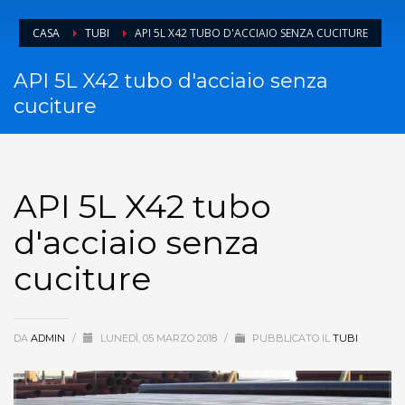
CASA
TUBI
API 5L X42 TUBO D'ACCIAIO SENZA CUCITURE
API 5L X42 tubo d'acciaio senza
cuciture
API 5L X42 tubo
d'acciaio senza
cuciture
DA
ADMIN
/
LUNEDÌ, 05 MARZO 2018
/
PUBBLICATO IL
TUBI