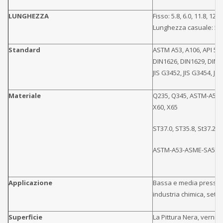
LUNGHEZZA
Fisso: 5.8, 6.0, 11.8, 12.
Lunghezza casuale: 5-
Standard
ASTM A53, A106, API 5L
DIN1626, DIN1629, DIN1
JIS G3452, JIS G3454, JIS
Materiale
Q235, Q345, ASTM-A53-
X60, X65
ST37.0, ST35.8, St37.2, S
ASTM-A53-ASME-SA53-tu
Applicazione
Bassa e media pressione 
industria chimica, setto
Superficie
La Pittura Nera, vernice