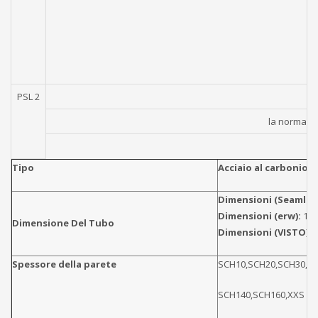
PSL 2
la normaliz
Tipo
Acciaio al carbonio d
Dimensioni (Seamless
Dimensioni (erw):
1/2
Dimensione Del Tubo
Dimensioni (VISTO):
Spessore della parete
SCH10,SCH20,SCH30,ST
SCH140,SCH160,XXS DIN