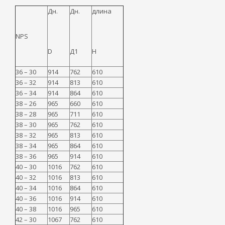
Дн.
Дн.
длина
NPS
D
Д1
H
36 – 30
914
762
610
36 – 32
914
813
610
36 – 34
914
864
610
38 – 26
965
660
610
38 – 28
965
711
610
38 – 30
965
762
610
38 – 32
965
813
610
38 – 34
965
864
610
38 – 36
965
914
610
40 – 30
1016
762
610
40 – 32
1016
813
610
40 – 34
1016
864
610
40 – 36
1016
914
610
40 – 38
1016
965
610
42 – 30
1067
762
610