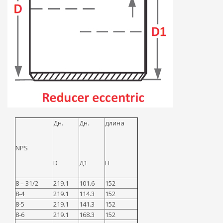
Дн.
Дн.
длина
NPS
D
Д1
H
8 – 31/2
219.1
101.6
152
8-4
219.1
114.3
152
8-5
219.1
141.3
152
8-6
219.1
168.3
152