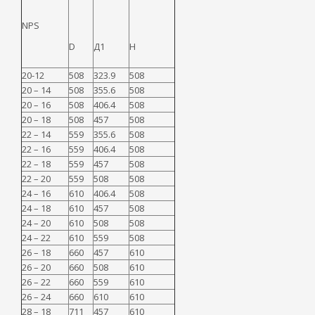
NPS
D
Д1
H
20-12
508
323.9
508
20 – 14
508
355.6
508
20 – 16
508
406.4
508
20 – 18
508
457
508
22 – 14
559
355.6
508
22 – 16
559
406.4
508
22 – 18
559
457
508
22 – 20
559
508
508
24 – 16
610
406.4
508
24 – 18
610
457
508
24 – 20
610
508
508
24 – 22
610
559
508
26 – 18
660
457
610
26 – 20
660
508
610
26 – 22
660
559
610
26 – 24
660
610
610
28 – 18
711
457
610