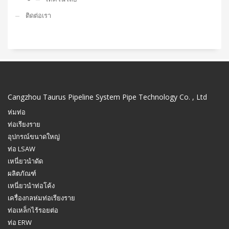
ติดต่อเรา
Cangzhou Taurus Pipeline System Pipe Technology Co. , Ltd
ห่มท่อ
ท่อเรียงราย
อุปกรณ์ขนาดใหญ่
ท่อ LSAW
เหนี่ยวนำดัด
ผลิตภัณฑ์
เหนี่ยวนำท่อโค้ง
เครื่องกลห่มท่อเรียงราย
ท่อเหล็กไร้รอยต่อ
ท่อ ERW