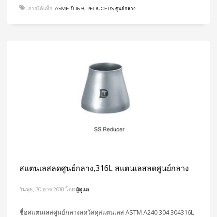
ภายใต้แท็ก:
ASME บี 16.9
,
REDUCERS ศูนย์กลาง
สแตนเลสลดศูนย์กลาง,316L สแตนเลสลดศูนย์กลาง
วันพุธ, 30 อาจ 2018
โดย
ผู้ดูแล
ชื่อสแตนเลสศูนย์กลางลดวัสดุสแตนเลส ASTM A240 304 304316L