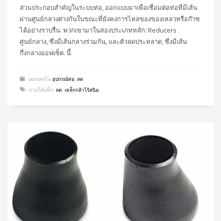
ส่วนประกอบสำคัญในระบบท่อ, ออกแบบมาเพื่อเชื่อมต่อท่อที่มีเส้น
ผ่านศูนย์กลางต่างกันในขณะที่ยังคงการไหลของของเหลวหรือก๊าซ
ได้อย่างราบรื่น. พวกเขามาในสองประเภทหลัก: Reducers
ศูนย์กลาง, ซึ่งมีเส้นกลางร่วมกัน, และตัวลดประหลาด, ซึ่งมีเส้น
กึ่งกลางออฟเซ็ต. นี้
เผยแพร่ใน
อุปกรณ์ท่อ
,
ลด
ภายใต้แท็ก:
ลด
,
เหล็กกล้าไร้สนิม