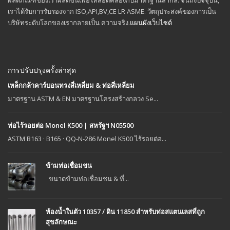
ผลิตภัณฑ์ของเราผลิตขึ้นเพื่อให้สอดคล้องกับมาตรฐานสากล. จนถึงปัจจุบัน,
เราได้รับการรับรองจาก ISO,API,BV,CE LR ASME. วัตถุประสงค์ของการเป็น
บริษัทระดับโลกของเรากลายเป็น ความจริง.
แผนผังเว็บไซต์
การปรับปรุงครั้งล่าสุด
เหล็กกล้าคาร์บอนทรงสี่เหลี่ยม & ท่อสี่เหลี่ยม
มาตรฐาน ASTM & EN มาตรฐานโครงสร้างกลวง Se...
ท่อไร้รอยต่อ Monel K500 | สหรัฐฯ N05500
ASTM B163 · B165 · QQ-N-286 Monel K500 ไร้รอยต่อ...
ข้ามท่อเชื่อมชน
ขนาดข้ามท่อเชื่อมชน & ที่...
ห้องน้ำในตัว 10357 / ดิน 11850 สำหรับท่อสแตนเลสที่ถูก
สุขลักษณะ