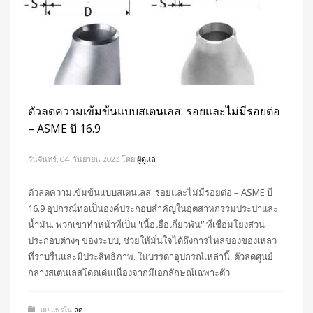
ตัวลดความเข้มข้นแบบสเตนเลส: รอยและไม่มีรอยต่อ
– ASME บี 16.9
วันจันทร์, 04 กันยายน 2023
โดย
ผู้ดูแล
ตัวลดความเข้มข้นแบบสเตนเลส: รอยและไม่มีรอยต่อ – ASME บี
16.9 อุปกรณ์ท่อเป็นองค์ประกอบสำคัญในอุตสาหกรรมประปาและ
น้ำมัน. พวกเขาทำหน้าที่เป็น 'เนื้อเยื่อเกี่ยวพัน'’ ที่เชื่อมโยงส่วน
ประกอบต่างๆ ของระบบ, ช่วยให้มั่นใจได้ถึงการไหลของของเหลว
ที่ราบรื่นและมีประสิทธิภาพ. ในบรรดาอุปกรณ์เหล่านี้, ตัวลดศูนย์
กลางสเตนเลสโดดเด่นเนื่องจากมีเอกลักษณ์เฉพาะตัว
เผยแพร่ใน
ลด