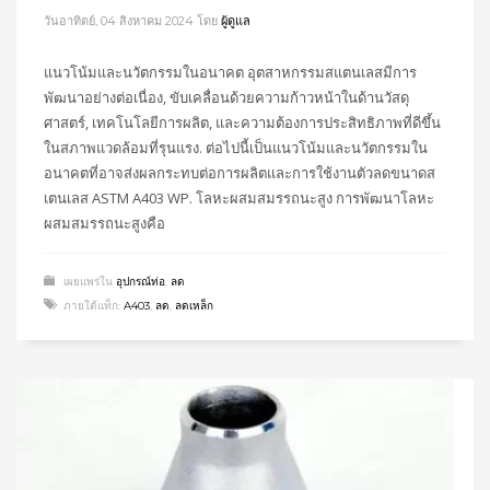
วันอาทิตย์, 04 สิงหาคม 2024
โดย
ผู้ดูแล
แนวโน้มและนวัตกรรมในอนาคต อุตสาหกรรมสแตนเลสมีการ
พัฒนาอย่างต่อเนื่อง, ขับเคลื่อนด้วยความก้าวหน้าในด้านวัสดุ
ศาสตร์, เทคโนโลยีการผลิต, และความต้องการประสิทธิภาพที่ดีขึ้น
ในสภาพแวดล้อมที่รุนแรง. ต่อไปนี้เป็นแนวโน้มและนวัตกรรมใน
อนาคตที่อาจส่งผลกระทบต่อการผลิตและการใช้งานตัวลดขนาดส
เตนเลส ASTM A403 WP. โลหะผสมสมรรถนะสูง การพัฒนาโลหะ
ผสมสมรรถนะสูงคือ
เผยแพร่ใน
อุปกรณ์ท่อ
,
ลด
ภายใต้แท็ก:
A403
,
ลด
,
ลดเหล็ก