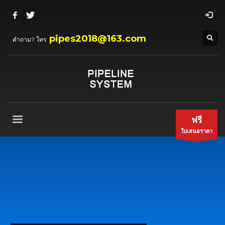
pipes2018@163.com
คำถาม? โทร:
ฟรี
ใบเสนอราคา