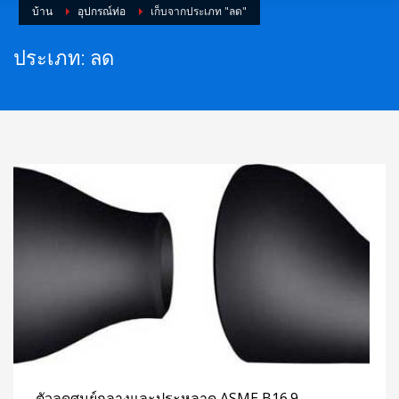
บ้าน
อุปกรณ์ท่อ
เก็บจากประเภท "ลด"
ประเภท: ลด
ตัวลดศูนย์กลางและประหลาด ASME B16.9