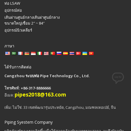
ท่อ LSAW
อุปกรณ์ท่อ
เส้นผ่านศูนย์กลางเส้นผ่าศูนย์กลาง
ขนาดใหญ่เชื่อม 2″ ~ 84″
อุปกรณ์นิวเคลียร์
ภาษา
ได้รับการติดต่อ
Cangzhou
ระบบท่อ
Pipe Technology Co., Ltd.
โทรศัพท์: +86-317-8886666
pipes2018@163.com
อีเมล:
เพิ่ม: ไม่ใช่. 33 เขตพัฒนารุ่นประหยัด, Cangzhou, มณฑลเหอเป่ย์, จีน
Piping Syestem Company