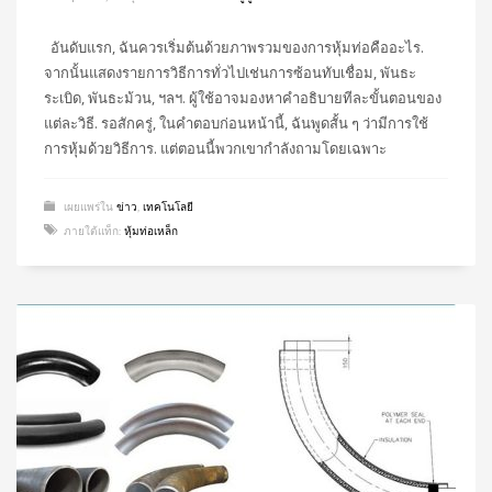
อันดับแรก, ฉันควรเริ่มต้นด้วยภาพรวมของการหุ้มท่อคืออะไร.
จากนั้นแสดงรายการวิธีการทั่วไปเช่นการซ้อนทับเชื่อม, พันธะ
ระเบิด, พันธะม้วน, ฯลฯ. ผู้ใช้อาจมองหาคำอธิบายทีละขั้นตอนของ
แต่ละวิธี. รอสักครู่, ในคำตอบก่อนหน้านี้, ฉันพูดสั้น ๆ ว่ามีการใช้
การหุ้มด้วยวิธีการ. แต่ตอนนี้พวกเขากำลังถามโดยเฉพาะ
เผยแพร่ใน
ข่าว
,
เทคโนโลยี
ภายใต้แท็ก:
หุ้มท่อเหล็ก