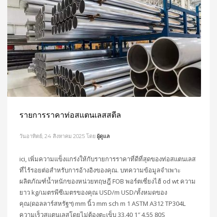
รายการราคาท่อสแตนเลสสตีล
วันอาทิตย์, 24 สิงหาคม 2025
โดย
ผู้ดูแล
ici, เพิ่มความแข็งแกร่งให้กับรายการราคาที่ดีที่สุดของท่อสแตนเลส
ที่ไร้รอยต่อสำหรับการอ้างอิงของคุณ. บทความข้อมูลจำเพาะ
ผลิตภัณฑ์น้ำหนักของหน่วยทฤษฎี FOB พอร์ตเซี่ยงไฮ้ od wt ความ
ยาว kg/เมตรพีซีเมตรของคุณ USD/m USD/ทั้งหมดของ
คุณ(ดอลลาร์สหรัฐฯ) mm นิ้ว mm sch m 1 ASTM A312 TP304L
ความเร็วสแตนเลสโดยไม่ต้องตะเข็บ 33.40 1″ 4.55 80S