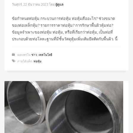
วันศุกร์, 22 ธันวาคม 2023
โดย
ผู้ดูแล
ข้อกำหนดท่อหุ้ม กระบวนการท่อหุ้ม ท่อหุ้มคืออะไร? ช่วงขนาด
ของท่อเหล็กหุ้ม? รายการราคาท่อหุ้ม? การรักษาพื้นผิวหุ้มท่อ?
ข้อมูลจำเพาะของท่อหุ้ม ท่อหุ้ม, หรือที่เรียกว่าท่อหุ้ม, เป็นท่อที่
ประกอบด้วยท่อโลหะฐานที่มีชั้นวัสดุหุ้มเพิ่มเติมยึดติดกับพื้นผิว. นี้
เผยแพร่ใน
ข่าว
,
เทคโนโลยี
ภายใต้แท็ก:
ท่อหุ้ม