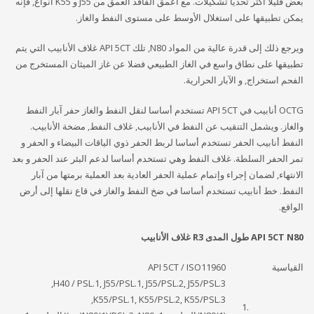
بعض قليلا أكثر تحديا تشكيلات. مع أعمق الفاقد العمق من J55 و K55 أنواع, فإنه
يمكن تطبيقها على استغلال الأوسط على مستوى النفط والغاز.
ويرجع ذلك إلى قدرة عالية من المواد N80, تلك API 5CT غلاف الأنابيب التي يتم
تطبيقها على نطاق واسع في الغاز الطبيعي فضلا عن غاز الميثان المستخرج من
الفحم استخراج, و الآبار الحرارية.
OCTG أنابيب في API 5CT تستخدم أساسا لنقل النفط والغاز حفر آبار النفط
والغاز. ويشمل التنقيب عن النفط في الأنابيب, غلاف النفط, مضخة الأنابيب.
النفط أنابيب الحفر تستخدم أساسا لربط الحفر ذوي الياقات البيضاء و الحفر و
تمر الحفر السلطة. غلاف النفط وهي تستخدم أساسا لدعم البئر عند الحفر و بعد
الانتهاء, لضمان إجراء وإتمام عملية الحفر العادية بعد العملية برمتها من آبار
النفط. خط أنابيب تستخدم أساسا في ضخ النفط والغاز في قاع نقلها إلى أرض
الواقع.
API 5CT N80 طول المدى R3 غلاف الأنابيب
القياسية
API 5CT / ISO11960
H40 / PSL.1, J55/PSL.1, J55/PSL.2, J55/PSL.3,
K55/PSL.1, K55/PSL.2, K55/PSL.3,
.1