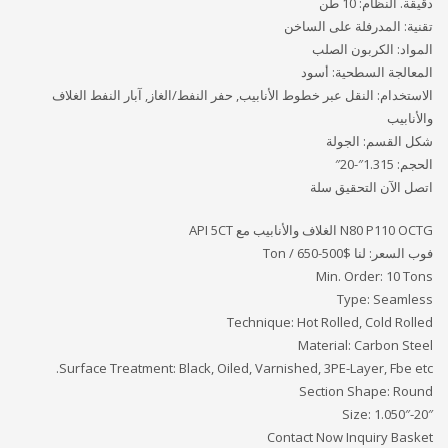
دقيقة. النظام: 10 طن
تقنية: المدرفلة على الساخن
المواد: الكربون الصلب
المعالجة السطحية: أسود
الاستخدام: النقل عبر خطوط الأنابيب, حفر النفط/الغاز, آبار النفط الغلاف
والأنابيب
شكل القسم: الجولة
الحجم: 1.315″-20″
اتصل الآن التحقيق سلة
N80 P110 OCTG الغلاف والأنابيب مع API 5CT
فوب السعر: لنا
$500-650 / Ton
Min. Order: 10 Tons
Type: Seamless
Technique: Hot Rolled, Cold Rolled
Material: Carbon Steel
Surface Treatment: Black, Oiled, Varnished, 3PE-Layer, Fbe etc.
Section Shape: Round
Size: 1.050″-20″
Contact Now Inquiry Basket