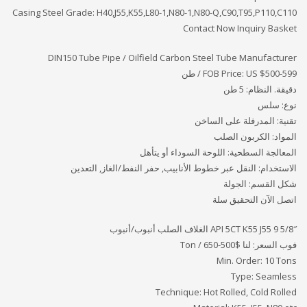
Casing Steel Grade: H40,J55,K55,L80-1,N80-1,N80-Q,C90,T95,P110,C110
Contact Now Inquiry Basket
DIN150 Tube Pipe / Oilfield Carbon Steel Tube Manufacturer
FOB Price: US $500-599 / طن
دقيقة. النظام: 5 طن
نوع: سلس
تقنية: المدرفلة على الساخن
المواد: الكربون الصلب
المعالجة السطحية: اللوحة السوداء أو يتأهل
الاستخدام: النقل عبر خطوط الأنابيب, حفر النفط/الغاز, التعدين
شكل القسم: الجولة
اتصل الآن التحقيق سلة
API 5CT K55 J55 9 5/8″ الغلاف الصلب أنبوب/أنبوب
فوب السعر: لنا
$500-650 / Ton
Min. Order: 10 Tons
Type: Seamless
Technique: Hot Rolled, Cold Rolled