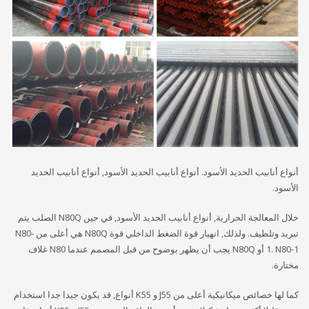
أنواع أنابيب الحديد الأسود. أنواع أنابيب الحديد الأسود, أنواع أنابيب الحديد
الأسود.
خلال المعالجة الحرارية, أنواع أنابيب الحديد الأسود, في حين N80Q الصلب يتم
تبريد وتلطيف. ولذلك, انهيار قوة الضغط الداخلي قوة N80Q هي أعلى من N80-
1. N80-1 أو N80Q يجب أن يظهر بوضوح من قبل المصمم عندما N80 غلاف
مختارة.
كما لها خصائص ميكانيكية أعلى من J55 و K55 أنواع, قد يكون جيدا جدا استخدام