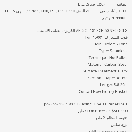
النهائية
غلاف
ف, S, ب, L
OCTG, أنابيب في API 5CT الصف J55/K55, N80, C90, C95, P110, ينتهي EUE &
Preimium ينتهي
API 5CT 18″ SCH 60 N80 OCTG الكربون الصلب الأنابيب.
فوب السعر: لنا
$500 / Ton
Min. Order: 5 Tons
Type: Seamless
Technique: Hot Rolled
Material: Carbon Steel
Surface Treatment: Black
Section Shape: Round
Length: 5.8-20m
Contact Now Inquiry Basket
J55/K55/N80/L80 Oil Casing Tube as Per API 5CT
FOB Price: US $500-900 / طن
دقيقة. النظام: 2 طن
نوع: سلس
تقنية: مسحوبة على البارد