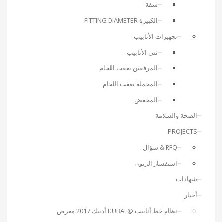
شفة
الكبيرة FITTING DIAMETER
تجهيزات الأنابيب
ثني الأنابيب
المرفقين بعقب اللحام
المحملة بعقب اللحام
المخفض
الصحة والسلامة
PROJECTS
RFQ & سؤال
استفسار الزبون
شهادات
أخبار
نظام خط أنابيب @ DUBAI أديبك 2017 معرض