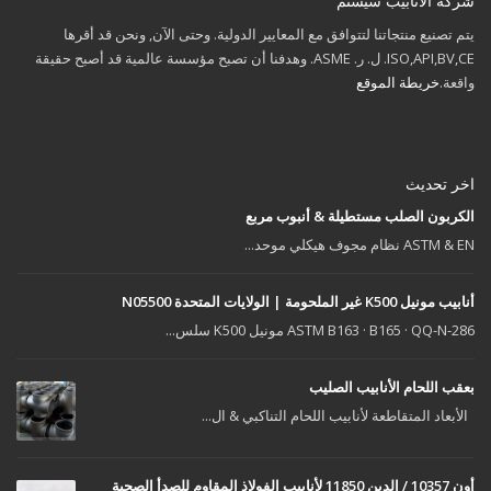
شركة الأنابيب سيستم
يتم تصنيع منتجاتنا لتتوافق مع المعايير الدولية. وحتى الآن, ونحن قد أقرها
ISO,API,BV,CE. ل. ر. ASME. وهدفنا أن تصبح مؤسسة عالمية قد أصبح حقيقة
واقعة.
خريطة الموقع
اخر تحديث
الكربون الصلب مستطيلة & أنبوب مربع
ASTM & EN نظام مجوف هيكلي موحد...
أنابيب مونيل K500 غير الملحومة | الولايات المتحدة N05500
ASTM B163 · B165 · QQ-N-286 مونيل K500 سلس...
بعقب اللحام الأنابيب الصليب
الأبعاد المتقاطعة لأنابيب اللحام التناكبي & ال...
أون 10357 / الدين 11850 لأنابيب الفولاذ المقاوم للصدأ الصحية