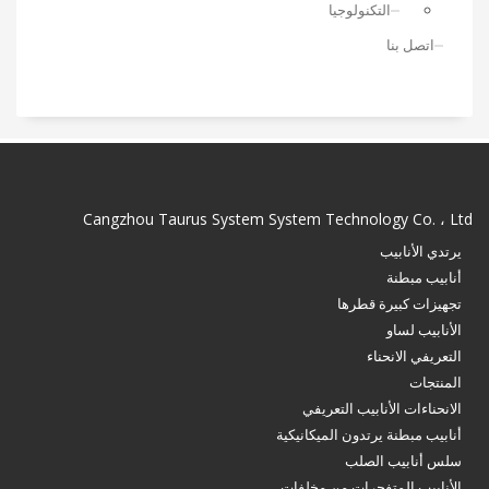
التكنولوجيا
اتصل بنا
Cangzhou Taurus System System Technology Co. ، Ltd
يرتدي الأنابيب
أنابيب مبطنة
تجهيزات كبيرة قطرها
الأنابيب لساو
التعريفي الانحناء
المنتجات
الانحناءات الأنابيب التعريفي
أنابيب مبطنة يرتدون الميكانيكية
سلس أنابيب الصلب
الأنابيب المتفجرات من مخلفات