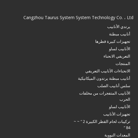
Cangzhou Taurus System System Technology Co. ، Ltd
يرتدي الأنابيب
أنابيب مبطنة
تجهيزات كبيرة قطرها
الأنابيب لساو
التعريفي الانحناء
المنتجات
الانحناءات الأنابيب التعريفي
أنابيب مبطنة يرتدون الميكانيكية
سلس أنابيب الصلب
الأنابيب المتفجرات من مخلفات
الحرب
الأنابيب لساو
تجهيزات الأنابيب
تركيبات لحام القطر الكبيرة 2 ″ ~ ~
84 ″
المعدات النووية