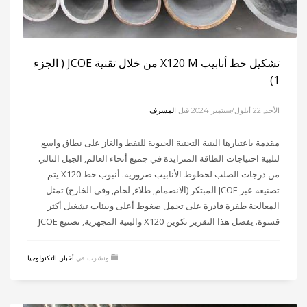
تشكيل خط أنابيب X120 M من خلال تقنية JCOE ( الجزء
1)
الأحد, 22 أيلول/سبتمبر 2024
قبل
المشرف
مقدمة باعتبارها البنية التحتية الحيوية للنفط والغاز على نطاق واسع
لتلبية احتياجات الطاقة المتزايدة في جميع أنحاء العالم, الجيل التالي
من درجات الصلب لخطوط الأنابيب ضرورية. أنبوب خط X120 يتم
تصنيعه عبر JCOE المبتكر (الانضمام, طلاء, لحام, وفي الخارج) تمثل
المعالجة طفرة قادرة على تحمل ضغوط أعلى وبيئات تشغيل أكثر
قسوة. يفصل هذا التقرير تكوين X120 والبنية المجهرية, تصنيع JCOE
ونشرت في
أخبار
,
التكنولوجيا