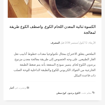
الكسوة ثنائية المعدن اللحام الكوع, واصطف الكوع طريقة
لمعالجة
الأربعاء, 12 أيلول/سبتمبر 2018
قبل
المشرف
الملخص يتعلق الاختراع بمجال تكنولوجيا معدات خطوط أنابيب نقل
الغاز الطبيعي, على وجه الخصوص إلى طريقة معالجة معدن مزدوج
يرتدون الكوع لحام. يتميز نموذج المنفعة بأنه يتم ضغط الطبقة
الخارجية من الفولاذ الكربوني للكوع والطبقة الداخلية للوحة الصلب
ذات قاعدة النيكل
ونشرت في
أخبار
معلم تحت:
الكوع يرتدون
,
كوع مبطن