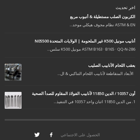
اخر تحديث
الكربون الصلب مستطيلة & أنبوب مربع
ASTM & EN نظام مجوف هيكلي موحد...
أنابيب مونيل K500 غير الملحومة | الولايات المتحدة N05500
ASTM B163 · B165 · QQ-N-286 مونيل K500 سلس...
بعقب اللحام الأنابيب الصليب
الأبعاد المتقاطعة لأنابيب اللحام التناكبي & ال...
أون 10357 / الدين 11850 لأنابيب الفولاذ المقاوم للصدأ الصحية
1. من الدين 11850 اثنان واحد 10357 في التنفيذ...
الحصول على الاجتماعي