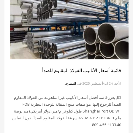
قائمة أسعار الأنابيب الفولاذ المقاوم للصدأ
الأحد, 24 آب/أغسطس 2025
قبل
المشرف
ICI, يعزز قائمة أفضل أسعار الأنابيب غير الملحومة من الفولاذ المقاوم
للصدأ للرجوع إليها. مواصفات منتج المقالة للوحدة النظرية FOB
Shanghai Port OD WT طول كيلوغرام/متر.(دولار أمريكي) مم بوصة
ملم 1 ASTM A312 TP304L سرعة الفولاذ المقاوم للصدأ بدون التماس
33.40 1″ 4.55 80S