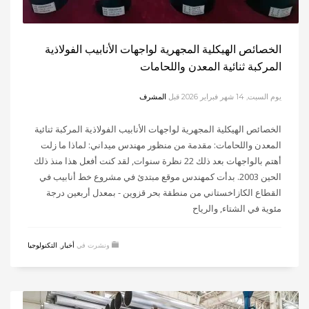
الخصائص الهيكلية المجهرية لواجهات الأنابيب الفولاذية
المركبة ثنائية المعدن واللحامات
يوم السبت, 14 شهر فبراير 2026
قبل
المشرف
الخصائص الهيكلية المجهرية لواجهات الأنابيب الفولاذية المركبة ثنائية
المعدن واللحامات: مقدمة من منظور مهندس ميداني: لماذا ما زلت
أهتم بالواجهات بعد ذلك 22 نظرة سنوات, لقد كنت أفعل هذا منذ ذلك
الحين 2003. بدأت كمهندس موقع مبتدئ في مشروع خط أنابيب في
القطاع الكازاخستاني من منطقة بحر قزوين - بمعدل أربعين درجة
مئوية في الشتاء, والرياح
ونشرت في
أخبار
,
التكنولوجيا