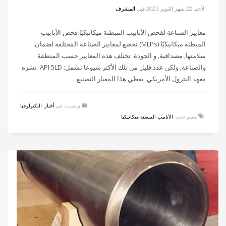
الأحد, 22 شهر اكتوبر 2023
قبل
المشرف
معايير الصناعة لفحص الأنابيب المبطنة ميكانيكيًا فحص الأنابيب
المبطنة ميكانيكيًا (MLPs) تخضع لمعايير الصناعة المختلفة لضمان
سلامتها, مصداقية, و الجودة. تختلف هذه المعايير حسب المنطقة
والصناعة, ولكن عدد قليل من تلك الأكثر شيوعا تشمل: API 5LD: نشره
معهد البترول الأمريكي, يغطي هذا المعيار التصنيع
ونشرت في
أخبار
,
التكنولوجيا
معلم تحت:
الأنابيب المبطنة ميكانيكيا