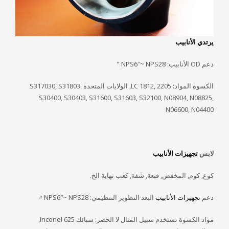
يرتدي الأنابيب
دعم OD الأنابيب: NPS6″~ NPS28 "
الكسوة المواد: LC 1812, 2205, الولايات المتحدة S317030, S31803,
S30400, S30403, S31600, S31603, S32100, N08904, N08825,
N06600, N04400
لابس
تجهيزات الأنابيب
كوع, كوم, المخفض, قبعة, شفة, كعب نهاية الخ.
دعم
تجهيزات الأنابيب
البعد التطوير التنظيمي: NPS6″~ NPS28〃
مواد الكسوة تستخدم سبيل المثال لا الحصر: سبائك Inconel 625,