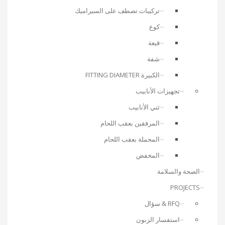
تركيبات تصطف على السيراميك
كوع
قبعة
شفة
الكبيرة FITTING DIAMETER
تجهيزات الأنابيب
ثني الأنابيب
المرفقين بعقب اللحام
المحملة بعقب اللحام
المخفض
الصحة والسلامة
PROJECTS
RFQ & سؤال
استفسار الزبون