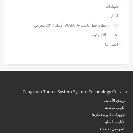
شهادات
أخبار
نظام خط أنابيب @ DUBAI أديبك 2017 معرض
التكنولوجيا
اتصل بنا
Cangzhou Taurus System System Technology Co. ، Ltd
يرتدي الأنابيب
أنابيب مبطنة
تجهيزات كبيرة قطرها
الأنابيب لساو
التعريفي الانحناء