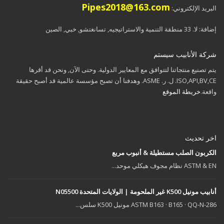
Pipes2018@163.com
البريد الإلكتروني:
إضافة: لا. 33 منطقة التنمية والاستراتیجیه, تسانغتشو, خبي, الصين
شركة الأنابيب سيستم
يتم تصنيع منتجاتنا لتتوافق مع المعايير الدولية. وحتى الآن, ونحن قد أقرها
ISO,API,BV,CE. ل. ر. ASME. وهدفنا أن تصبح مؤسسة عالمية قد أصبح حقيقة
واقعة.
خريطة الموقع
اخر تحديث
الكربون الصلب مستطيلة & أنبوب مربع
ASTM & EN نظام مجوف هيكلي موحد...
أنابيب مونيل K500 غير الملحومة | الولايات المتحدة N05500
ASTM B163 · B165 · QQ-N-286 مونيل K500 سلس...