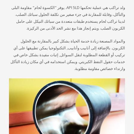
ولد تراكب هي عملية تحكمها API 5LD. يوفر "الكسوة لحام" مقاومة البلى
والتآكل، وقابلة للمقارنة في جزء صغير من تكلفة الحلول سبائك الصلب.
لدينا تراكب لحام يستخدم طبقات متعددة من سبائك النيكل على حامل
الكربون الصلب. ويتم إنجاز هذا مع نشر الحد الأدنى من الركيزة.
والمواد المصنعة زيادة خدمة الحياة بشكل كبير بالمقارنة مع الحلول
الكربون. بالإضافة إلى أنابيب وأنابيب, التكنولوجيا يمكن تطبيقها على أي
تركيب أو القطعة المطلوبة لنقل السوائل, إثبات مفيدة بشكل خاص في
خدمات حقول النفط الكبريتي. ويمكن استخدامه في أي مكان زيادة التآكل
وارتداء خصائص مقاومة مطلوبة.