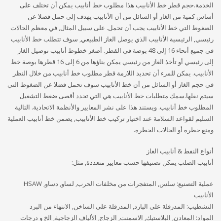
الخدمة.حجم قطر خط الأنابيب هذا مطلوب خط أنابيب يمكن أن تختلف على
أساس كمية من الغاز أو السائل من أن الأنابيب يهدف إلى حمل فضلا عن
الضغوط التي خط الأنابيب يجب أن تحمل. على سبيل المثال, في معظم الحالات
رئيسي, الرئيسية الأنابيب الذي يوصل الغاز الطبيعي, سوف تتطلب خط الأنابيب
في جميع أنحاء 16 إلى 48 بوصة في القطر. أصغر خطوط أنابيب توصيل الغاز
إلى رئيسي أو تأخذ الغاز من رئيسي يمكن بناؤها من 6 إلى 16 قطرها بوصة خط
الأنابيب. يمكن للمرء أن تحديد اللازمة قطر مطلوب خط أنابيب من خلال النظر
في حجم الغاز أو السائل من أن خط الأنابيب سوف تحمل فضلا عن الضغوط التي
سيتم نقلها.سمك متطلبات خط الأنابيب هي التي تحدد أقصى ضغط التشغيل
المطلوب خط أنابيب. ويستند هذا على نشر المعايير والأنظمة الاتحادية. التالية
السليم لقواعد السلامة عند اختيار تركيب خط الأنابيب, يضمن خط أنابيب العملية
ومنع خطرة أو الحالات الخطرة.
أنواع النفط & أنابيب الغاز
أنابيب الصلب يمكن تصنيفها حسب معايير متعددة, مثل:
عملية التصنيع: سلس, المتفجرات من مخلفات الحرب, لساو, دساو, HSAW
الأنابيب
التشطيب: المدرفلة على البارد, المدرفلة على الساخن, الانتهاء من البرد
المواد: المعادن, البلاستيك, الاسمنت, الزجاج, الألياف الزجاجية, الخ و درجات