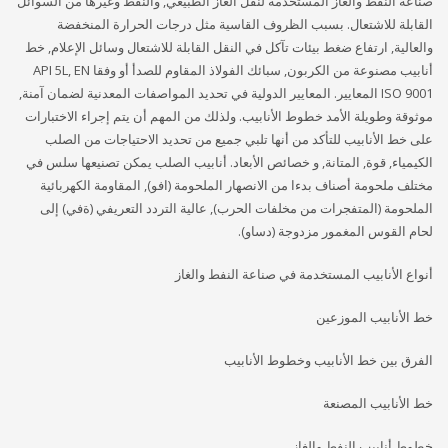
صناعة النفط والغاز المستخدمة لنقل الغاز الطبيعي, والنفط وغيرها من السوائل
القابلة للاشتعال. بسبب الظروف القاسية مثل درجات الحرارة المنخفضة
والعالية, ارتفاع ضغط بيئات تآكل في النقل القابلة للاشتعال وسائل الإعلام, خط
أنابيب مصنوعة من الكربون, سبائك الفولاذ المقاوم للصدأ أو وفقا API 5L, EN
ISO 9001 المعايير. المعايير الدولية في تحديد المواصفات المعدنية لضمان آمنة,
موثوقة وطويلة الأمد خطوط الأنابيب. ولذلك من المهم أن يتم إجراء الاختبارات
على خط الأنابيب للتأكد من أنها تلبي جميع من تحديد الاحتياجات من الصلب
الكيمياء, قوة, المتانة, و خصائص الأبعاد. أنابيب الصلب يمكن تصنيعها سلس في
مختلف ملحومة أصناف بدءا من الانصهار الملحومة (افو), المقاومة الكهربائية
الملحومة (المتفجرات من مخلفات الحرب), عالية التردد التعريفي (ةفي) إلى
لحام القوس المغمور مزدوجة (دساو).
أنواع الأنابيب المستخدمة في صناعة النفط والغاز
خط الأنابيب الموزعين
الفرق بين خط الأنابيب وخطوط الأنابيب
خط الأنابيب المصنعة
خطوط أنابيب النفط والغاز