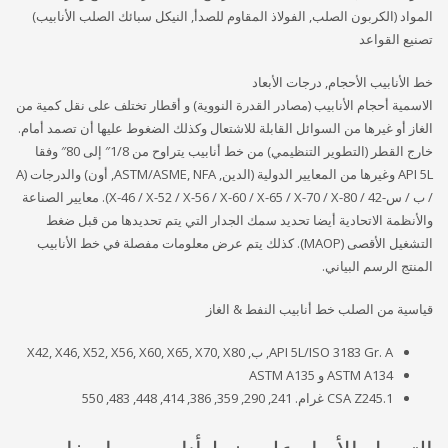
المواد (الكربون الصلب, الفولاذ المقاوم للصدأ, النيكل سبائك الصلب الأنابيب)
تصنيع القواعد
خط الأنابيب الأحجام, درجات الأبعاد
الاسمية أحجام الأنابيب (مصادر القدرة النووية) و أقطار تختلف على نقل كمية من
الغاز أو غيرها من السوائل القابلة للاشتعال وكذلك الضغوط عليها أن تصمد أمام.
خارج القطر (التطوير التنظيمي) من خط أنابيب يتراوح من 1/8″ إلى 80″ وفقا
API 5L وغيرها من المعايير الدولية (الدين, ASTM/ASME, NFA, أون) والدرجات (A
/ ب / س-42 / X-46 / X-52 / X-56 / X-60 / X-65 / X-70 / X-80). معايير الصناعة
والأنظمة الاتحادية أيضا تحديد سمك الجدار التي يتم تحديدها من قبل ضغط
التشغيل الأقصى (MAOP). كذلك يتم عرض معلومات مفصلة في خط الأنابيب
المنتج الرسم البياني.
قياسية من الصلب خط أنابيب النفط & الغاز
API 5L/ISO 3183 Gr. A, ب, X42, X46, X52, X56, X60, X65, X70, X80
ASTM A134 و ASTM A135
CSA Z245.1 غرام. 241, 290, 359, 386, 414, 448, 483, 550