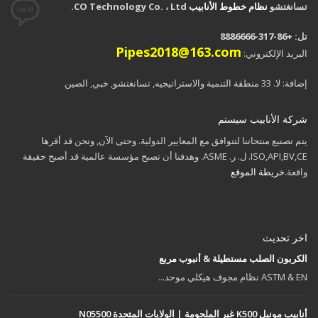
تسانغتشو
نظام خطوط الأنابيب
CO Technology Co. ، Ltd.
تل: +86-317-8886666
Pipes2018@163.com
البريد الإلكتروني:
إضافة: لا. 33 منطقة التنمية والاستراتیجیه, تسانغتشو, خبي, الصين
شركة الأنابيب سيستم
يتم تصنيع منتجاتنا لتتوافق مع المعايير الدولية. وحتى الآن, ونحن قد أقرها
ISO,API,BV,CE. ل. ر. ASME. وهدفنا أن تصبح مؤسسة عالمية قد أصبح حقيقة
واقعة.
خريطة الموقع
اخر تحديث
الكربون الصلب مستطيلة & أنبوب مربع
ASTM & EN نظام مجوف هيكلي موحد...
أنابيب مونيل K500 غير الملحومة | الولايات المتحدة N05500