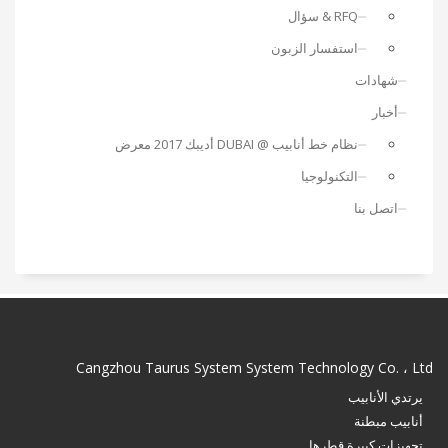
RFQ & سؤال
استفسار الزبون
شهادات
أخبار
نظام خط أنابيب @ DUBAI أديبك 2017 معرض
التكنولوجيا
اتصل بنا
Cangzhou Taurus System System Technology Co. ، Ltd
يرتدي الأنابيب
أنابيب مبطنة
تجهيزات كبيرة قطرها