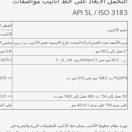
التحمل الأبعاد على خط أنابيب مواصفات
API 5L / ISO 3183
القطر ا
حجم الأنابيب
الأنابيب oxeept النهاي
م
الأشعة تحت الحمراء,
أنا المحدد خارج الاسمية حجم الأنابيب
سلس ال
Djam〇ter
A
rtm
2″ تصل إلى 60.3 مم
-0.8 مم / + 0.4 مم
,
. . . 60.3 مم حتى 2 T
.3mmjncl.
6.._nd.
± 0.0075 D
ج
168
〇
6*to24*,ث. 168.3 مم حتى 610 مم. ث.
+/- 0.0075 D
26′ تصل إلى 56″, ث. 660 تصل إلى 1422 مم ث.
+/- 0.01 D
على مدى 56* على مدى 1 422.0 مم
على النح
توريد نظام خطوط الأنابيب يسلم خط الأنابيب للتطبيقات البرية والبحرية في