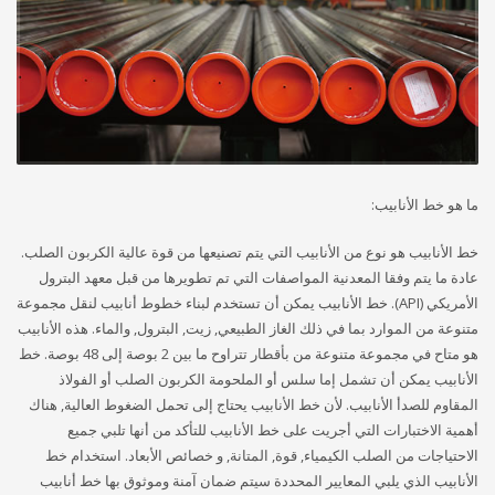
ما هو خط الأنابيب:
خط الأنابيب هو نوع من الأنابيب التي يتم تصنيعها من قوة عالية الكربون الصلب.
عادة ما يتم وفقا المعدنية المواصفات التي تم تطويرها من قبل معهد البترول
الأمريكي (API). خط الأنابيب يمكن أن تستخدم لبناء خطوط أنابيب لنقل مجموعة
متنوعة من الموارد بما في ذلك الغاز الطبيعي, زيت, البترول, والماء. هذه الأنابيب
هو متاح في مجموعة متنوعة من بأقطار تتراوح ما بين 2 بوصة إلى 48 بوصة. خط
الأنابيب يمكن أن تشمل إما سلس أو الملحومة الكربون الصلب أو الفولاذ
المقاوم للصدأ الأنابيب. لأن خط الأنابيب يحتاج إلى تحمل الضغوط العالية, هناك
أهمية الاختبارات التي أجريت على خط الأنابيب للتأكد من أنها تلبي جميع
الاحتياجات من الصلب الكيمياء, قوة, المتانة, و خصائص الأبعاد. استخدام خط
الأنابيب الذي يلبي المعايير المحددة سيتم ضمان آمنة وموثوق بها خط أنابيب