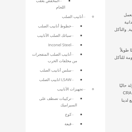
المخفض بعقب
اللحام
تعمل
أنابيب الصلب
انية
خطوط أنابيب الصلب
ة, والتآكل
سبائك الصلب الأنابيب
Inconel Steel
طويلاً
أنابيب الصلب المتفجرات
يكيًا تم تصنيعها وفقًا لـ API 5LD والتي توفر مقاومة للتآكل
من مخلفات الحرب
سلس أنابيب الصلب
LSAW انابيب الصلب
AS و ASME المعترف بها والمقبولة حاليًا
تجهيزات الأنابيب
من قبل الصناعة في جميع أنحاء العالم, متزوج من سبائك مقاومة للتآكل (CRA's) التي يختارها العميل لاحتياجات المشروع الفردية. عدد خيارات CRA
تركيبات تصطف على
لتصنيع لدينا
السيراميك
كوع
قبعة