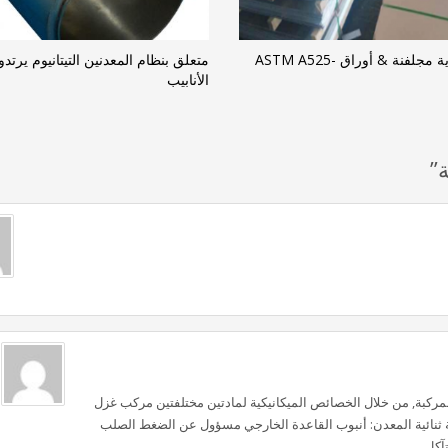
ألواح فولاذية مجلفنة & أوراق ASTM A525-
متعلق بنظام المعدنين التيتانيوم يرت
الأنابيب
المركبة, من خلال الخصائص الميكانيكية لمادتين مختلفتين مركب غزل
بة ثنائية المعدن: أنبوب القاعدة الخارجي مسؤول عن الضغط الصلب
آكل.