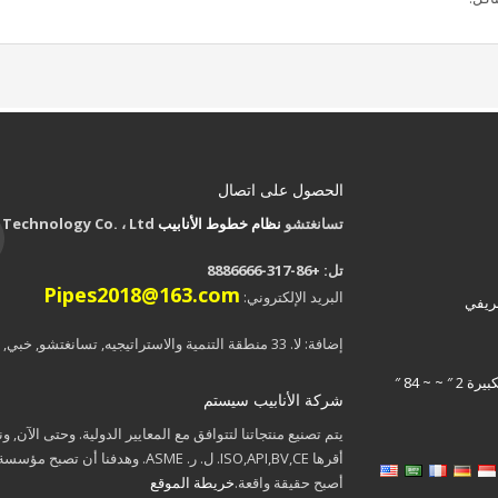
الحصول على اتصال
تسانغتشو
نظام خطوط الأنابيب
CO Technology Co. ، Ltd.
تل: +86-317-8886666
Pipes2018@163.com
البريد الإلكتروني:
عريفي
إضافة: لا. 33 منطقة التنمية والاستراتیجیه, تسانغتشو, خبي, الصين
~ ~ 84 ″
شركة الأنابيب سيستم
يتم تصنيع منتجاتنا لتتوافق مع المعايير الدولية. وحتى الآن, و
أقرها ISO,API,BV,CE. ل. ر. ASME. وهدفنا أن ت
أصبح حقيقة واقعة.
خريطة الموقع