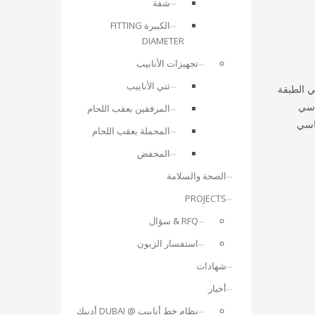
شفة
الكبيرة FITTING
DIAMETER
تجهيزات الأنابيب
ثني الأنابيب
 تباين أقل بشكل ملحوظ في الطبقة
ساسي
المرفقين بعقب اللحام
ساسي
المحملة بعقب اللحام
المخفض
الصحة والسلامة
PROJECTS
RFQ & سؤال
استفسار الزبون
شهادات
أخبار
نظام خط أنابيب @ DUBAI أديبك