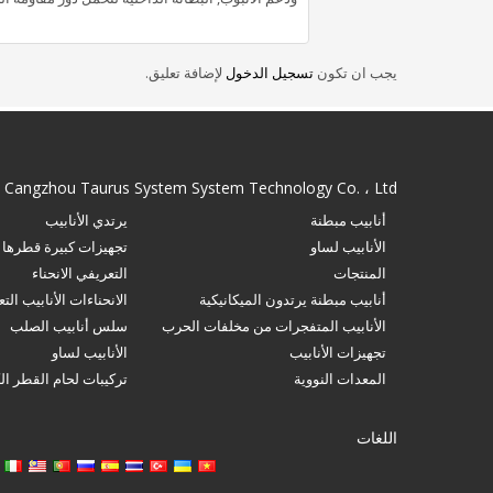
يجب ان تكون
تسجيل الدخول
لإضافة تعليق.
Cangzhou Taurus System System Technology Co. ، Ltd
أنابيب مبطنة
يرتدي الأنابيب
الأنابيب لساو
تجهيزات كبيرة قطرها
المنتجات
التعريفي الانحناء
أنابيب مبطنة يرتدون الميكانيكية
الانحناءات الأنابيب الت
الأنابيب المتفجرات من مخلفات الحرب
سلس أنابيب الصلب
تجهيزات الأنابيب
الأنابيب لساو
المعدات النووية
تركيبات لحام القطر الكبيرة 2 ″ 
اللغات