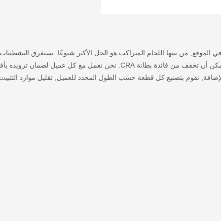
ي الموقع, من بينها اللحام المتراكب هو الحل الأكثر شيوعًا. تستغرق التشطيبات ا
غير الصحيحة أو غير المنتظمة وقتًا إضافيًا للتثبيت في الميدان ويمكن أن تخفف من فائدة بطانة CRA. نحن نعمل مع كل عميل 
لإضافة, نقوم بتصنيع كل قطعة حسب الطول المحدد للعميل, تقليل موارد التثبيت