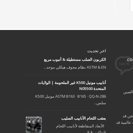
اخر تحديث
الكربون الصلب مستطيلة & أنبوب مربع
ASTM & EN نظام مجوف هيكلي موحد...
أنابيب مونيل K500 غير الملحومة | الولايات
المتحدة N05500
ASTM B163 · B165 · QQ-N-286 مونيل K500
سلس...
نحن قد
بعقب اللحام الأنابيب الصليب
صبح مؤسسة عالمية قد
الأبعاد المتقاطعة لأنابيب اللحام
التناكبي & ال...