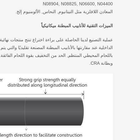
N08904, N08825, N06600, N04400
المعادن اللافلزية مثل التيتانيوم, النحاس, الألومنيوم إلخ.
الميزات التقنية للأنابيب المبطنة ميكانيكياً
الداخلية عند مقارنتها بالأنابيب المبطنة المصنعة تقليديًا والتي 
باللحام المحيطي المنتظم, الحد من التخفيف بقوة اللحام الفائقة. 
وبطانة CRA.