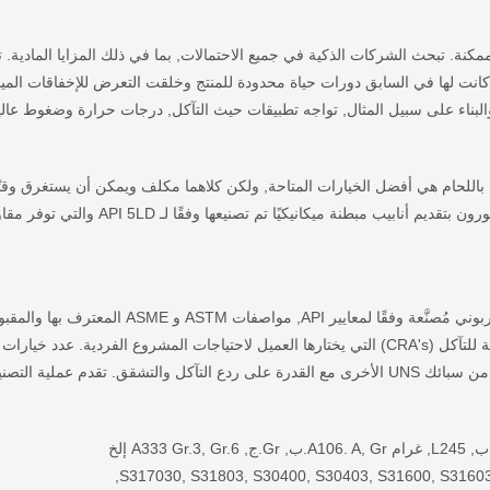
مكنة. تبحث الشركات الذكية في جميع الاحتمالات, بما في ذلك المزايا المادية. 
كانت لها في السابق دورات حياة محدودة للمنتج وخلقت التعرض للإخفاقات الميد
 والبناء على سبيل المثال, تواجه تطبيقات حيث التآكل, درجات حرارة وضغوط عالي
باللحام هي أفضل الخيارات المتاحة, ولكن كلاهما مكلف ويمكن أن يستغرق وقتًا 
للغاية. نظام خطوط الأنابيب لديه خيار جذاب للنظر فيه, نحن فخورون بتقديم أنابيب مبطنة ميكان
تتكون الأنابيب والأنابيب الخاصة بنا من مادة دعم من الصلب الكربوني مُصنَّعة وفقًا لمعايير API, مواصفات TM
المتاحة كبير, بما فيها 300 سلسلة الفولاذ المقاوم للصدأ والعديد من سبائك UNS الأخرى مع القدرة على ردع التآكل والتشقق. تقدم عملية ا