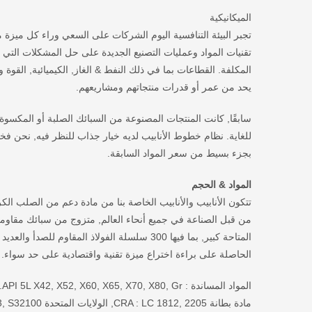
الميكانيكية
تجبر البيئة التنافسية اليوم الشركات على السعي وراء كل ميزة م
تقنيات المواد وعمليات التصنيع الجديدة على حل المشكلات التي 
المكلفة. القطاعات بما في ذلك النفط & الغاز, الكيميائية, القوة
يحد من عمر أو قدرات منتجاتهم ومشاريعهم.
سابقًا, كانت المنتجات المصنوعة من السبائك الصلبة أو المكسوة 
بجزء بسيط من سعر المواد السابقة.
المواد & الحجم
الحاصلة على براءة اختراع ميزة تقنية واقتصادية على حد سواء.
المواد المساندة : API 5L X42, X52, X60, X65, X70, X80, Gr.ب, L245, غرام A106. A, Gr.ب, Gr.ج, A333 Gr.3, Gr.6 إلخ
مادة بطانة CRA : LC 1812, 2205, الولايات المتحدة S317030, S31803, S30400, S30403, S31600, S31603, S32100,