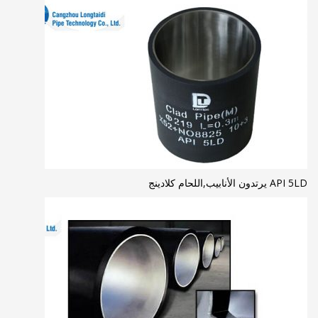
API 5LD يرتدون الأنابيب,اللحام كلادينج