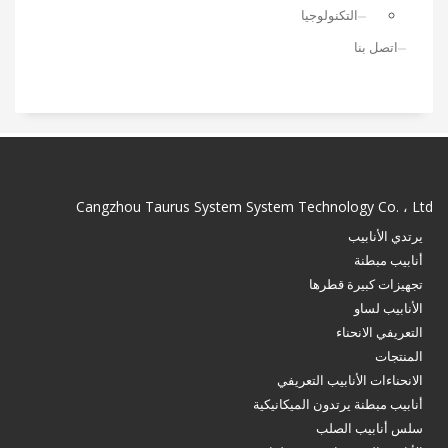
التكنولوجيا
اتصل بنا
Cangzhou Taurus System System Technology Co. ، Ltd
يرتدي الأنابيب
أنابيب مبطنة
تجهيزات كبيرة قطرها
الأنابيب لساو
التعريفي الانحناء
المنتجات
الانحناءات الأنابيب التعريفي
أنابيب مبطنة يرتدون الميكانيكية
سلس أنابيب الصلب