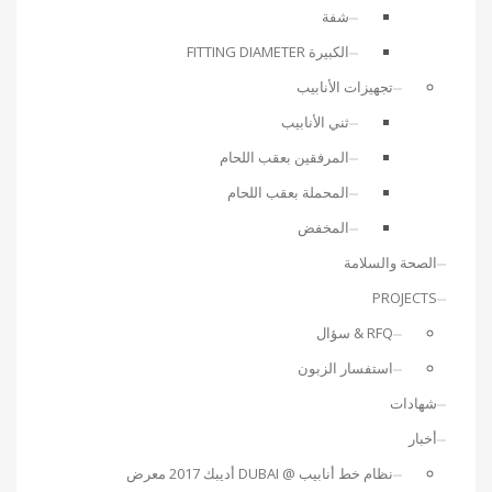
شفة
الكبيرة FITTING DIAMETER
تجهيزات الأنابيب
ثني الأنابيب
المرفقين بعقب اللحام
المحملة بعقب اللحام
المخفض
الصحة والسلامة
PROJECTS
RFQ & سؤال
استفسار الزبون
شهادات
أخبار
نظام خط أنابيب @ DUBAI أديبك 2017 معرض