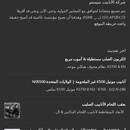
شركة الأنابيب سيستم
يتم تصنيع منتجاتنا لتتوافق مع المعايير الدولية. وحتى الآن, ونحن قد أقرها
ISO,API,BV,CE. ل. ر. ASME. وهدفنا أن تصبح مؤسسة عالمية قد أصبح حقيقة
واقعة.
خريطة الموقع
اخر تحديث
الكربون الصلب مستطيلة & أنبوب مربع
ASTM & EN نظام مجوف هيكلي موحد...
أنابيب مونيل K500 غير الملحومة | الولايات المتحدة N05500
ASTM B163 · B165 · QQ-N-286 مونيل K500 سلس...
بعقب اللحام الأنابيب الصليب
الأبعاد المتقاطعة لأنابيب اللحام التناكبي & ال...