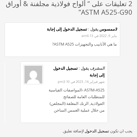
2 تعليقات على “ ألواح فولاذية مجلفنة & أوراق
ASTM A525-G90”
3ممسوس
يقول :
تسجيل الدخول إلى إجابة
يناير 9, 2022 في am6:13
ما هي الأنابيب والتجهيزات ASTM A525?
المشرف
يقول :
تسجيل الدخول
إلى إجابة
شهر فبراير 16, 2023 في pm3:10
ASTM-A525 ›المواصفات القياسية
للمتطلبات العامة للصفائح
الفولاذية, الزنك المغلفة (المجلفن)
من خلال عملية الغمس الساخن
يجب ان تكون
تسجيل الدخول
لإضافة تعليق.