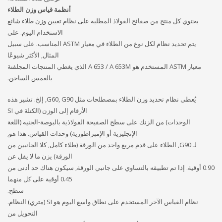
أنظمة قياس وزن الطلاء
يحتوي كل منتج من صفائح الفولاذ المطلية على نظام تعيين وزن طلاء شائع
الاستخدام اليوم. على
يتم تحديد نظام لكل نوع من الطلاء في معيار ASTM المناسب. على سبيل
المثال, الأكثر شيوعًا
معيار ASTM المستخدم هو A 653 / A 653M الذي يغطي المنتجات المجلفنة
بالغمس الساخن.
يُعطى نظام تحديد وزن الطلاء بمصطلحات مثل G60, G90, إلخ. تشير هذه
الأرقام إلى الوزن (الكتلة في SI
الوحدات) من الزنك على سطح الصفيحة الفولاذية بالبوصة-الجنيه (اللغة
الإنجليزية أو الإمبراطورية) وحدات القياس. هذا هو,
لـ G90, الطلاء على قدم مربع واحد من الورقة (طلاء كامل, كلا الجانبين من
الورقة) يزن ما لا يقل عن
0.90 أوقية. إذا تم تطبيقه بالتساوي على جانبي الورقة, سيكون هناك حد أدنى من
0.45 أوقية على كل منهما
سطح.
نظام القياس الآخر المستخدم على نطاق واسع اليوم هو SI (متري) النظام.
التحويل من