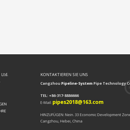
 Ltd.
KONTAKTIEREN SIE UNS
T
Cangzhou
Pipeline-System
Pipe Technology Co
TEL: +86-317-8886666
pipes2018@163.com
E-Mail:
GEN
HRE
HINZUFÜGEN: Nein. 33 Economic Development Zon
Cangzhou, Hebei, China