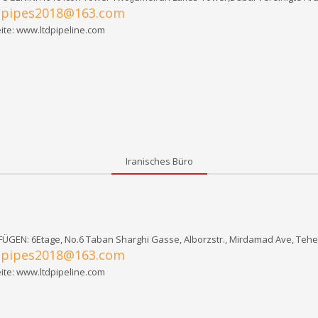
pipes2018@163.com
:
te: www.ltdpipeline.com
Iranisches Büro
ÜGEN: 6Etage, No.6 Taban Sharghi Gasse, Alborzstr., Mirdamad Ave, Teher
pipes2018@163.com
:
te: www.ltdpipeline.com