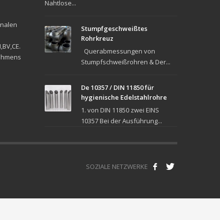
Nahtlose...
onalen
Stumpfgeschweißtes
Rohrkreuz
,BV,CE.
Querabmessungen von
nehmens
Stumpfschweißrohren & Der...
De 10357 / DIN 11850 für
hygienische Edelstahlrohre
1. von DIN 11850 zwei EINS
10357 Bei der Ausführung...
SOZIALE NETZWERKE