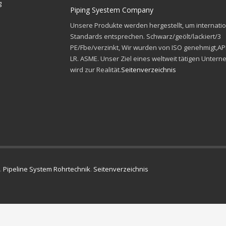
g
Piping Syestem Company
Unsere Produkte werden hergestellt, um internati
Standards entsprechen. Schwarz/geölt/lackiert/3
PE/Fbe/verzinkt, Wir wurden von ISO genehmigt,API
LR. ASME. Unser Ziel eines weltweit tätigen Unter
wird zur Realität.
Seitenverzeichnis
.
Pipeline System Rohrtechnik
.
Seitenverzeichnis