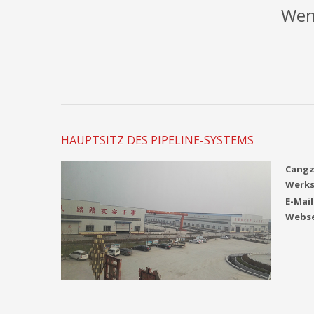
Wend
HAUPTSITZ DES PIPELINE-SYSTEMS
Cangz
Werks
E-Mail
Webse