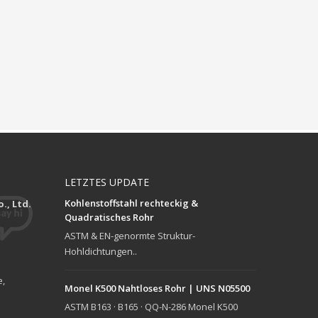
LETZTES UPDATE
Kohlenstoffstahl rechteckig &
., Ltd.
Quadratisches Rohr
ASTM & EN-genormte Struktur-
Hohldichtungen..
e,
Monel K500 Nahtloses Rohr | UNS N05500
ASTM B163 · B165 · QQ-N-286 Monel K500