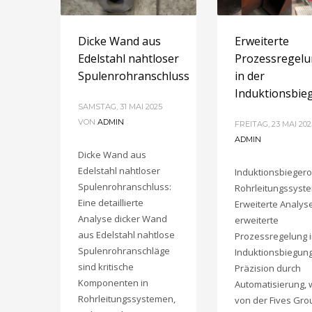
Dicke Wand aus
Erweiterte
Edelstahl nahtloser
Prozessregel
Spulenrohranschluss
in der
Induktionsbie
SAMSTAG, 31 MAI 2025
VON
ADMIN
FREITAG, 23 MAI 202
ADMIN
Dicke Wand aus
Edelstahl nahtloser
Induktionsbiegero
Spulenrohranschluss:
Rohrleitungssyst
Eine detaillierte
Erweiterte Analys
Analyse dicker Wand
erweiterte
aus Edelstahl nahtlose
Prozessregelung i
Spulenrohranschläge
Induktionsbiegun
sind kritische
Präzision durch
Komponenten in
Automatisierung, 
Rohrleitungssystemen,
von der Fives Gro