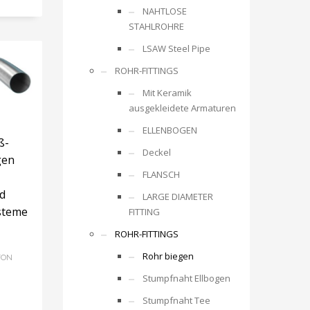
NAHTLOSE
STAHLROHRE
LSAW Steel Pipe
ROHR-FITTINGS
Mit Keramik
ausgekleidete Armaturen
ELLENBOGEN
ß-
Deckel
gen
FLANSCH
d
LARGE DIAMETER
steme
FITTING
ROHR-FITTINGS
Rohr biegen
VON
Stumpfnaht Ellbogen
Stumpfnaht Tee