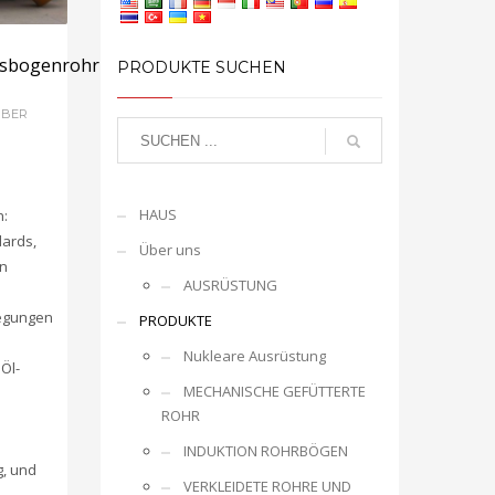
nsbogenrohr
PRODUKTE SUCHEN
MBER
HAUS
n:
dards,
Über uns
n
AUSRÜSTUNG
iegungen
PRODUKTE
Nukleare Ausrüstung
Öl-
MECHANISCHE GEFÜTTERTE
ROHR
INDUKTION ROHRBÖGEN
, und
VERKLEIDETE ROHRE UND