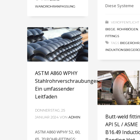
Diese Systeme
WANDROHRANPASSUNG
VERÖFFENTLICHT 
BIEGE
,
ROHRBÖGEN
,
FITTINGS
TAGS
BIEGEROHR
,
INDUKTIONSBIEGER
ASTM A860 WPHY
Stahlrohrverschraubungen:
Ein umfassender
Leitfaden
DONNERSTAG, 25
Butt-weld fitti
JANUAR 2024
VON
ADMIN
API 5L / ASME
B16.49 Inducti
ASTM A860 WPHY 52, 60,
65, 70 ROHR-FITTINGS: