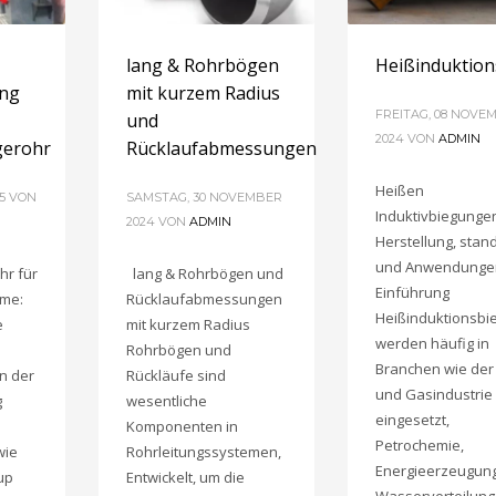
lang & Rohrbögen
Heißinduktio
ung
mit kurzem Radius
FREITAG, 08 NOVE
und
2024
VON
ADMIN
gerohr
Rücklaufabmessungen
Heißen
5
VON
SAMSTAG, 30 NOVEMBER
Induktivbiegunge
2024
VON
ADMIN
Herstellung, stan
und Anwendunge
hr für
lang & Rohrbögen und
Einführung
eme:
Rücklaufabmessungen
Heißinduktionsb
e
mit kurzem Radius
werden häufig in
Rohrbögen und
Branchen wie der 
n der
Rückläufe sind
und Gasindustrie
g
wesentliche
eingesetzt,
Komponenten in
Petrochemie,
wie
Rohrleitungssystemen,
Energieerzeugung
up
Entwickelt, um die