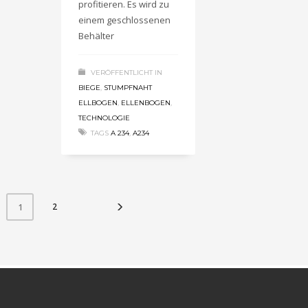
profitieren. Es wird zu
einem geschlossenen
Behälter
VERÖFFENTLICHT IN
BIEGE
,
STUMPFNAHT
ELLBOGEN
,
ELLENBOGEN
,
TECHNOLOGIE
TAGS
A 234
,
A234
2
1