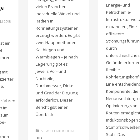
Energie- und
vielen Branchen
ge
Petrochemie-
individuelle Winkel und
Infrastruktur welt
Radien in
I 2018
expandiert, Eine
Rohrleitungssystemen
effiziente
erzeugt werden. Es gibt
Strömungsführun
zwei Hauptmethoden –
st ein
durch
Kaltbiegen und
el
unterschiedliches
Warmbiegen – Je nach
ohren
Gelände erforder
Legierung gibt es
flexible
jeweils Vor- und
 mit
Rohrleitungskonfi
Nachteile,
zierter
Eine entscheiden
Durchmesser, Dicke
ie.
Komponente, die 
und Grad der Biegung
Neuausrichtung 
erforderlich. Dieser
erfahren
Optimierung von
Bericht gibt einen
h im
Routen ermöglicht
Überblick
g zum
Induktionsbögen
be-
Stumpfschweißen
VERÖFFENTLICHT IN
Stahl. Das
ächen
BIEGE