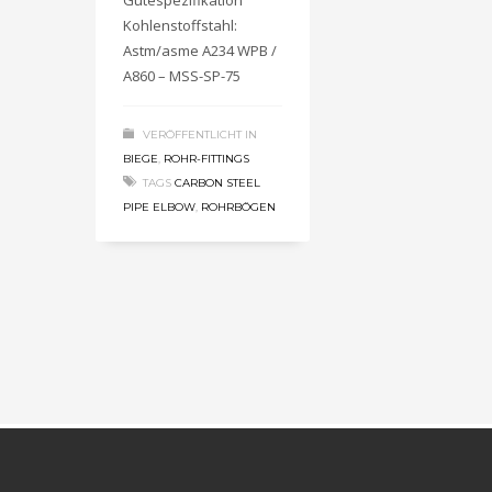
Gütespezifikation
Kohlenstoffstahl:
Astm/asme A234 WPB /
A860 – MSS-SP-75
VERÖFFENTLICHT IN
BIEGE
,
ROHR-FITTINGS
TAGS
CARBON STEEL
PIPE ELBOW
,
ROHRBÖGEN