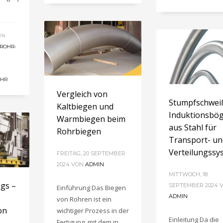
IN
ROHR-
OHR
Vergleich von
Stumpfschwei
Kaltbiegen und
Induktionsbö
Warmbiegen beim
aus Stahl für
Rohrbiegen
Transport- un
Verteilungssy
FREITAG, 20 SEPTEMBER
2024
VON
ADMIN
MITTWOCH, 18
ngs –
SEPTEMBER 2024
Einführung Das Biegen
ADMIN
von Rohren ist ein
on
wichtiger Prozess in der
Einleitung Da die
Fertigung, mit dem in