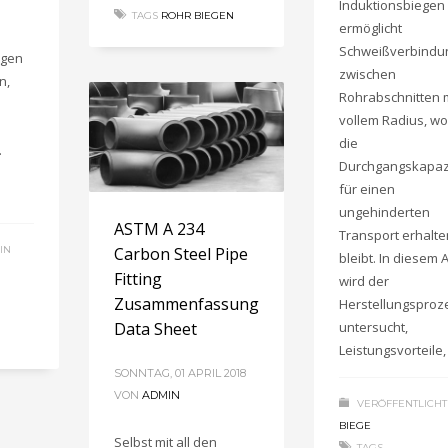
Induktionsbiegen
TAGS
ROHR BIEGEN
ermöglicht
Schweißverbindu
egen
zwischen
n,
Rohrabschnitten 
vollem Radius, wo
die
.
Durchgangskapaz
für einen
ungehinderten
ASTM A 234
Transport erhalte
IN
Carbon Steel Pipe
bleibt. In diesem A
Fitting
wird der
Zusammenfassung
Herstellungsproz
Data Sheet
untersucht,
Leistungsvorteile,
SONNTAG, 01 APRIL 2018
VON
ADMIN
VERÖFFENTLICHT
BIEGE
Selbst mit all den
TAGS