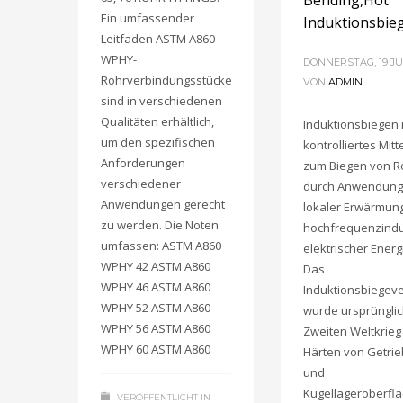
Bending,Hot
Ein umfassender
Induktionsbie
Leitfaden ASTM A860
WPHY-
DONNERSTAG, 19 JUL
Rohrverbindungsstücke
VON
ADMIN
sind in verschiedenen
Qualitäten erhältlich,
Induktionsbiegen i
um den spezifischen
kontrolliertes Mitt
Anforderungen
zum Biegen von R
verschiedener
durch Anwendung
Anwendungen gerecht
lokaler Erwärmung
zu werden. Die Noten
hochfrequenzindu
umfassen: ASTM A860
elektrischer Energ
WPHY 42 ASTM A860
Das
WPHY 46 ASTM A860
Induktionsbiegev
WPHY 52 ASTM A860
wurde ursprünglic
WPHY 56 ASTM A860
Zweiten Weltkrie
WPHY 60 ASTM A860
Härten von Getrie
und
Kugellageroberfl
VERÖFFENTLICHT IN