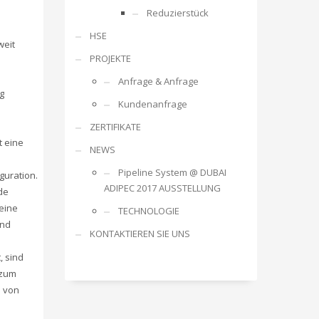
Reduzierstück
HSE
weit
PROJEKTE
Anfrage & Anfrage
g
Kundenanfrage
ZERTIFIKATE
t eine
NEWS
Pipeline System @ DUBAI
guration.
ADIPEC 2017 AUSSTELLUNG
de
eine
TECHNOLOGIE
und
KONTAKTIEREN SIE UNS
, sind
 zum
 von