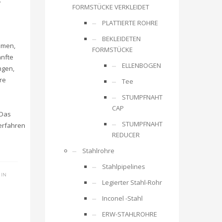
.
FORMSTÜCKE VERKLEIDET
PLATTIERTE ROHRE
BEKLEIDETEN
emen,
FORMSTÜCKE
anfte
ELLENBOGEN
ngen,
re
Tee
STUMPFNAHT
CAP
 Das
STUMPFNAHT
erfahren
REDUCER
Stahlrohre
Stahlpipelines
 IN
Legierter Stahl-Rohr
Inconel -Stahl
ERW-STAHLROHRE