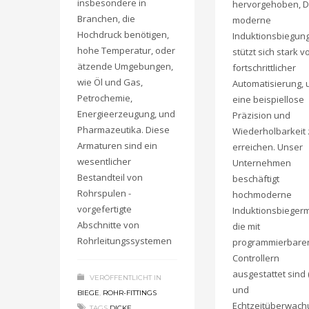
insbesondere in
hervorgehoben, D
Branchen, die
moderne
Hochdruck benötigen,
Induktionsbiegun
hohe Temperatur, oder
stützt sich stark v
ätzende Umgebungen,
fortschrittlicher
wie Öl und Gas,
Automatisierung,
Petrochemie,
eine beispiellose
Energieerzeugung, und
Präzision und
Pharmazeutika. Diese
Wiederholbarkeit 
Armaturen sind ein
erreichen. Unser
wesentlicher
Unternehmen
Bestandteil von
beschäftigt
Rohrspulen -
hochmoderne
vorgefertigte
Induktionsbieger
Abschnitte von
die mit
Rohrleitungssystemen
programmierbare
Controllern
ausgestattet sind 
VERÖFFENTLICHT IN
und
BIEGE
,
ROHR-FITTINGS
Echtzeitüberwach
TAGS
DICKE