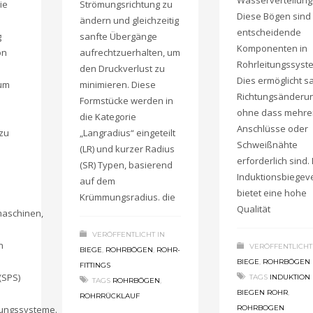
Wasserverteilung
ie
Strömungsrichtung zu
Diese Bögen sind
ändern und gleichzeitig
entscheidende
g
sanfte Übergänge
Komponenten in
on
aufrechtzuerhalten, um
Rohrleitungssyst
den Druckverlust zu
Dies ermöglicht s
 um
minimieren. Diese
Richtungsänderu
Formstücke werden in
ohne dass mehre
die Kategorie
Anschlüsse oder
zu
„Langradius“ eingeteilt
Schweißnähte
(LR) und kurzer Radius
erforderlich sind.
(SR) Typen, basierend
Induktionsbiegev
auf dem
bietet eine hohe
Krümmungsradius. die
Qualität
maschinen,
VERÖFFENTLICHT IN
n
VERÖFFENTLICHT
BIEGE
,
ROHRBÖGEN
,
ROHR-
BIEGE
,
ROHRBÖGEN
FITTINGS
(SPS)
TAGS
INDUKTION
TAGS
ROHRBÖGEN
,
BIEGEN ROHR
,
ROHRRÜCKLAUF
ungssysteme.
ROHRBOGEN