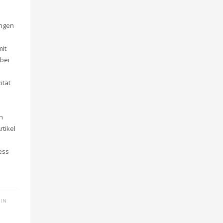
ngen
mit
bei
ität
n
rtikel
ess
 IN