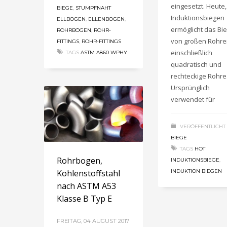
eingesetzt. Heute,
BIEGE
,
STUMPFNAHT
Induktionsbiegen
ELLBOGEN
,
ELLENBOGEN
,
ermöglicht das Bi
ROHRBÖGEN
,
ROHR-
von großen Rohre
FITTINGS
,
ROHR-FITTINGS
einschließlich
TAGS
ASTM A860 WPHY
quadratisch und
rechteckige Rohre
Ursprünglich
verwendet für
VERÖFFENTLICHT 
BIEGE
TAGS
HOT
Rohrbogen,
INDUKTIONSBIEGE
,
Kohlenstoffstahl
INDUKTION BIEGEN
nach ASTM A53
Klasse B Typ E
FREITAG, 04 AUGUST 2017