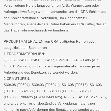
Verschiedene Herstellungsverfahren (z.B.. Warmwalzen oder
Auftragsschweißung) werden verwendet, um die CRA-Schicht auf
den Kohlenstoffstahl zu verbinden,. Im Gegensatz zu
Mantelrohren, ausgekleidete Rohre haben ein CRA Futter, das an
das Trägerrohr mechanisch verbunden ist,.
PRODUKTMATERIALIEN von CRA-plattierten Rohren oder
ausgekleideten Stahlrohren
1.TRÄGERMATERIALIEN:
Q235B, Q345B, Q245R, Q345R, 16MnDR, L245～L485 (API 5L
Gr.B, X42～X70), und andere Trägermaterialien können je nach
Anforderung des Benutzers verwendet werden.
2.CRA-STUFEN:
S30408 (TP304), S30403 (TP304L), S31608 (TP316), S31603
(TP316L), S32168 (TP321), S31803 (LC2205), S31260
(LC2506), N06625 (ASTM B443 625), N08825 (ASTM B424 825),
und andere korrosionsbeständige Verkleidungsmaterialien
können je nach Anforderung des Benutzers verwendet werden.