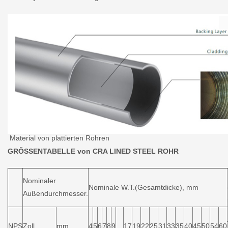
Material von plattierten Rohren
GRÖSSENTABELLE von CRA LINED STEEL ROHR
Nominaler
Nominale W.T.(Gesamtdicke), mm
Außendurchmesser.
NPS
Zoll
mm
4
5
6
7
8
9
…
17
19
22
25
31
33
35
40
45
50
54
60