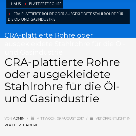
HAUS
PLATTIERTE ROHRE
CRA-PLATTIERTE ROHRE ODER AUSGEKLEIDETE STAHLROHRE FÜR
DIE ÖL- UND GASINDUSTRIE
CRA-plattierte Rohre oder
ausgekleidete Stahlrohre für die Öl-
und Gasindustrie
CRA-plattierte Rohre
oder ausgekleidete
Stahlrohre für die Öl-
und Gasindustrie
VON
ADMIN
/
MITTWOCH, 09 AUGUST 2017
/
VERÖFFENTLICHT IN
PLATTIERTE ROHRE