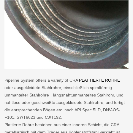
Pipeline System offers a variety of CRA
PLATTIERTE ROHRE
oder ausgekleidete Stahlrohre, einschließlich spiralförmig
ummantelter Stahlrohre，längsnahtummanteltes Stahlrohr, und
nahtlose oder geschweißte ausgekleidete Stahlrohre, und fertigt
die entsprechenden Bögen etc. nach API Spec 5LD, DNV-OS-
F101, SY/T6623 und CJ/T192.
Plattierte Rohre bestehen aus einer inneren Schicht, die CRA
metallurgisch mit dem Träger aus Kohlenstoffstahl verklebt ist.