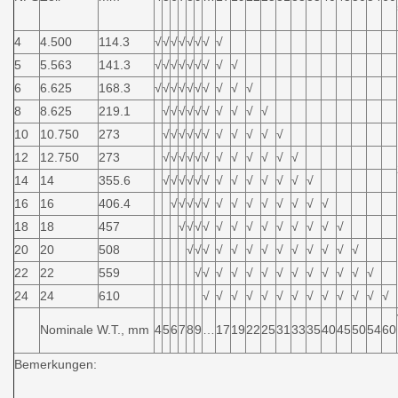
4
4.500
114.3
√
√
√
√
√
√
√
√
5
5.563
141.3
√
√
√
√
√
√
√
√
√
6
6.625
168.3
√
√
√
√
√
√
√
√
√
√
8
8.625
219.1
√
√
√
√
√
√
√
√
√
√
10
10.750
273
√
√
√
√
√
√
√
√
√
√
√
12
12.750
273
√
√
√
√
√
√
√
√
√
√
√
√
14
14
355.6
√
√
√
√
√
√
√
√
√
√
√
√
√
16
16
406.4
√
√
√
√
√
√
√
√
√
√
√
√
√
18
18
457
√
√
√
√
√
√
√
√
√
√
√
√
√
20
20
508
√
√
√
√
√
√
√
√
√
√
√
√
√
22
22
559
√
√
√
√
√
√
√
√
√
√
√
√
√
24
24
610
√
√
√
√
√
√
√
√
√
√
√
√
√
Nominale W.T., mm
4
5
6
7
8
9
…
17
19
22
25
31
33
35
40
45
50
54
60
Bemerkungen: