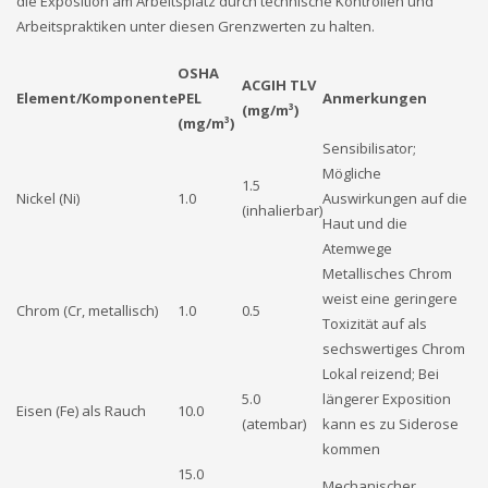
die Exposition am Arbeitsplatz durch technische Kontrollen und
Arbeitspraktiken unter diesen Grenzwerten zu halten.
OSHA
ACGIH TLV
Element/Komponente
PEL
Anmerkungen
(mg/m³)
(mg/m³)
Sensibilisator;
Mögliche
1.5
Nickel (Ni)
1.0
Auswirkungen auf die
(inhalierbar)
Haut und die
Atemwege
Metallisches Chrom
weist eine geringere
Chrom (Cr, metallisch)
1.0
0.5
Toxizität auf als
sechswertiges Chrom
Lokal reizend; Bei
5.0
längerer Exposition
Eisen (Fe) als Rauch
10.0
(atembar)
kann es zu Siderose
kommen
15.0
Mechanischer