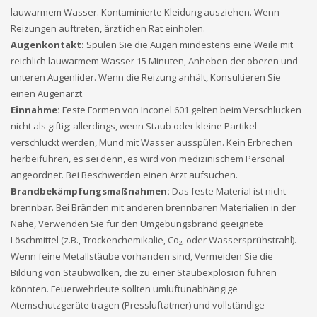
lauwarmem Wasser. Kontaminierte Kleidung ausziehen. Wenn
Reizungen auftreten, ärztlichen Rat einholen.
Augenkontakt:
Spülen Sie die Augen mindestens eine Weile mit
reichlich lauwarmem Wasser 15 Minuten, Anheben der oberen und
unteren Augenlider. Wenn die Reizung anhält, Konsultieren Sie
einen Augenarzt.
Einnahme:
Feste Formen von Inconel 601 gelten beim Verschlucken
nicht als giftig; allerdings, wenn Staub oder kleine Partikel
verschluckt werden, Mund mit Wasser ausspülen. Kein Erbrechen
herbeiführen, es sei denn, es wird von medizinischem Personal
angeordnet. Bei Beschwerden einen Arzt aufsuchen.
Brandbekämpfungsmaßnahmen:
Das feste Material ist nicht
brennbar. Bei Bränden mit anderen brennbaren Materialien in der
Nähe, Verwenden Sie für den Umgebungsbrand geeignete
Löschmittel (z.B., Trockenchemikalie, Co₂, oder Wassersprühstrahl).
Wenn feine Metallstäube vorhanden sind, Vermeiden Sie die
Bildung von Staubwolken, die zu einer Staubexplosion führen
könnten. Feuerwehrleute sollten umluftunabhängige
Atemschutzgeräte tragen (Pressluftatmer) und vollständige