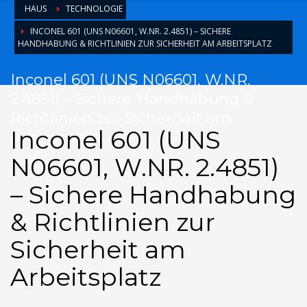
HAUS
TECHNOLOGIE
INCONEL 601 (UNS N06601, W.NR. 2.4851) – SICHERE
HANDHABUNG & RICHTLINIEN ZUR SICHERHEIT AM ARBEITSPLATZ
Inconel 601 (UNS N06601, W.NR.
2.4851) – Sichere Handhabung &
Richtlinien zur Sicherheit am
Inconel 601 (UNS
Arbeitsplatz
N06601, W.NR. 2.4851)
– Sichere Handhabung
& Richtlinien zur
Sicherheit am
Arbeitsplatz