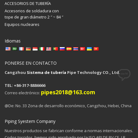
ACCESORIOS DE TUBERÍA
Accesorios de soldadura con
tope de gran diámetro 2 ″ ~ 84 ″
Equipos nucleares
Idiomas
PONERSE EN CONTACTO
Cangzhou
Sistema de tubería
Pipe Technology CO., Ltd.
TEL: +86-317-8886666
pipes2018@163.com
Correo electrónico:
@De: No. 33 Zona de desarrollo económico, Cangzhou, Hebei, China
Piping Syestem Company
Nuestros productos se fabrican conforme a normas internacionales.
Codos torcidos, hemos sido aprobado por la ISO,API DE,BV,CE. LR.