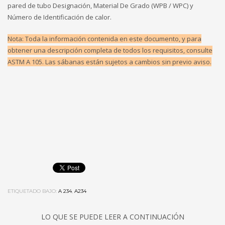
pared de tubo Designación, Material De Grado (WPB / WPC) y
Número de Identificación de calor.
Nota: Toda la información contenida en este documento, y para
obtener una descripción completa de todos los requisitos, consulte
ASTM A 105. Las sábanas están sujetos a cambios sin previo aviso.
ETIQUETADO BAJO:
A 234
,
A234
LO QUE SE PUEDE LEER A CONTINUACIÓN