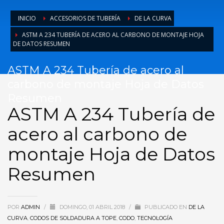
INICIO
ACCESORIOS DE TUBERÍA
DE LA CURVA
ASTM A 234 TUBERÍA DE ACERO AL CARBONO DE MONTAJE HOJA
DE DATOS RESUMEN
ASTM A 234 Tubería de acero al
carbono de montaje Hoja de Datos
Resumen
ASTM A 234 Tubería de
acero al carbono de
montaje Hoja de Datos
Resumen
POR
ADMIN
/
DOMINGO, 01 ABRIL 2018
/
PUBLICADO EN
DE LA
CURVA
,
CODOS DE SOLDADURA A TOPE
,
CODO
,
TECNOLOGÍA