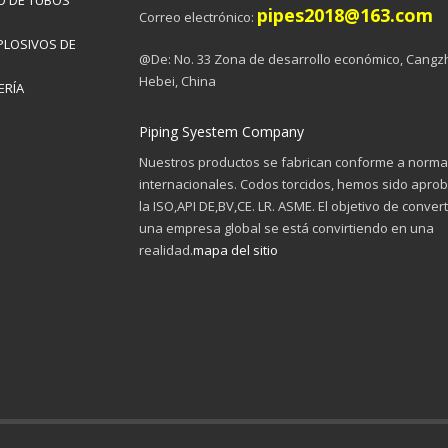
O DE TUBOS
pipes2018@163.com
Correo electrónico:
PLOSIVOS DE
@De: No. 33 Zona de desarrollo económico, Cangz
Hebei, China
ERÍA
Piping Syestem Company
Nuestros productos se fabrican conforme a norm
internacionales. Codos torcidos, hemos sido apro
la ISO,API DE,BV,CE. LR. ASME. El objetivo de conver
una empresa global se está convirtiendo en una
realidad.
mapa del sitio