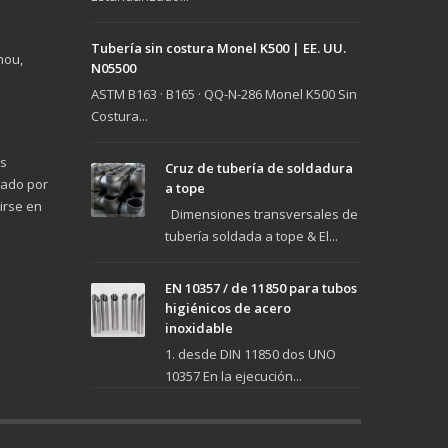
Tubería sin costura Monel K500 | EE. UU.
hou,
N05500
ASTM B163 · B165 · QQ-N-286 Monel K500 Sin
Costura...
as
Cruz de tubería de soldadura
bado por
a tope
tirse en
Dimensiones transversales de
tubería soldada a tope & El...
EN 10357 / de 11850 para tubos
higiénicos de acero
inoxidable
1. desde DIN 11850 dos UNO
10357 En la ejecución...