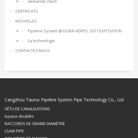
demande client
CERTIFICATS
NOUVELLES
Pipeline System @ DUBAI ADIPEC 2017 EXPOSITION
La technologie
CONTACTEZ-NOUS
Cangzhou Taurus Pipeline System Pipe Technology Co., Ltd
VÊTU DE CANALISATIONS
tuyaux doublés
RACCORDS DE GRAND DIAMÈTRE
LSAW PIPE