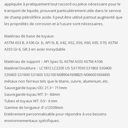
appliquée à pratiquement tout raccord ou pièce nécessaire pour le
transport de liquide, prouvant particulièrement utile dans le service
de champ pétrolifère acide. Il peut être utilisé partout augmenté que
les propriétés de corrosion et à l'usure sont nécessaires.
Matériau de base de tuyaux:
ASTM A53 B, A106 Gr. b, API 5L B, X42, X52, X56, X60, X65, X70; ASTM
A333 Gr.6, GR.3 en acier inoxydable
Matériau de support：API Spec 5L ASTM A333 ASTM A106
Matériel Doublure：LC1812 LC2205 US S317030 S31803 S30400
S30403 S31600 S31603 S32100 N08904 N08825 N06600 N04400
métaux non ferreux tels que le titane, cuivre, aluminium, etc.
Sauvegarde tuyau OD: 21.3~ 711mm
Sauvegarde tuyau WT: 3~ 60mm
Tubes et tuyaux WT: 0.5~ 6 mm
Gamme de longueur d':≤12500mm
Entièrement personnalisable pour répondre à vos besoins
environnementaux spécifiques.