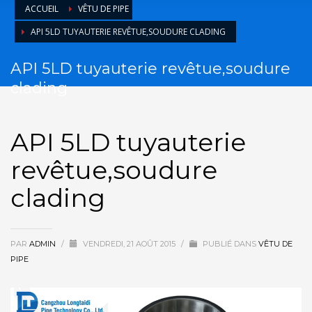
ACCUEIL
VÊTU DE PIPE
API 5LD TUYAUTERIE REVÊTUE,SOUDURE CLADING
API 5LD tuyauterie revêtue,soudure
clading
API 5LD tuyauterie
revêtue,soudure
clading
PAR
ADMIN
/
VENDREDI, 21 AOÛT 2015
/
PUBLIÉ DANS
VÊTU DE
PIPE