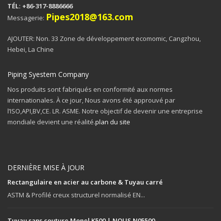
TÉL: +86-317-8886666
Pipes2018@163.com
Messagerie:
AJOUTER: Non. 33 Zone de développement ecomomic, Cangzhou,
Hebei, La Chine
Piping Syestem Company
Nos produits sont fabriqués en conformité aux normes
internationales. À ce jour, Nous avons été approuvé par
l’ISO,API,BV,CE. LR. ASME. Notre objectif de devenir une entreprise
mondiale devient une réalité.
plan du site
DERNIÈRE MISE À JOUR
Rectangulaire en acier au carbone & Tuyau carré
ASTM & Profilé creux structurel normalisé EN...
Tuyau sans couture Monel K500 | NOUS N05500