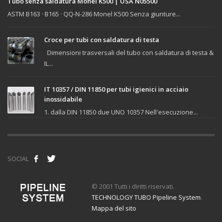
Tubo senza saldatura Monel K500 | USA N05500
ASTM B163 · B165 · QQ-N-286 Monel K500 Senza giunture...
Croce per tubi con saldatura di testa
Dimensioni trasversali del tubo con saldatura di testa &
IL...
IT 10357 / DIN 11850 per tubi igienici in acciaio
inossidabile
1. dalla DIN 11850 due UNO 10357 Nell'esecuzione...
SOCIAL
© 2001 Tutti i diritti riservati.
TECHNOLOGY TUBO Pipeline System
.
Mappa del sito