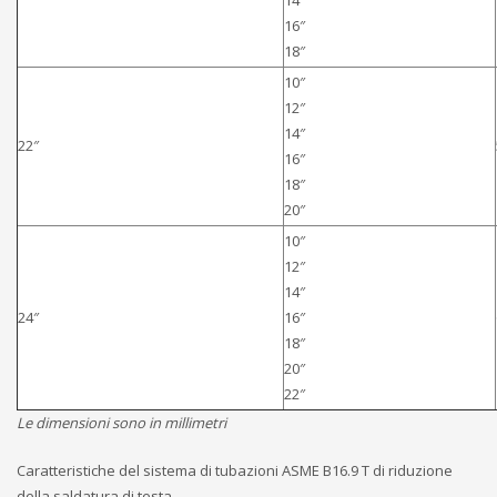
16″
18″
10″
12″
14″
22″
16″
18″
20″
10″
12″
14″
24″
16″
18″
20″
22″
Le dimensioni sono in millimetri
Caratteristiche del sistema di tubazioni ASME B16.9 T di riduzione
della saldatura di testa