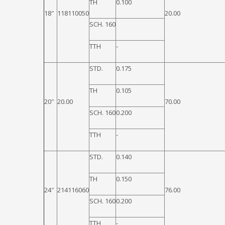
TH
0.100
18″
118110050
20.00
SCH. 160
TTH
-
STD.
0.175
TH
0.105
20″
20.00
70.00
SCH. 160
0.200
TTH
-
STD.
0.140
TH
0.150
24″
214116060
76.00
SCH. 160
0.200
TTH
-