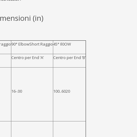
mensioni (in)
raggio
90° ElbowShort Raggio
45° Il
0
OW
Centro per End ‘A’
Centro per End ‘B’
16-.00
100..6020