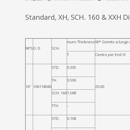
Standard, XH, SCH. 160 & XXH
Di
muro
T
hickness
90° Gomito a lungo 
NPS
O. D
SC
H
.
T
Centro per End ‘A’
STD.
0.305
TH
0.500
16″
106118040
20.00
SCH. 160
1.588
TTH
-
STD.
0.108