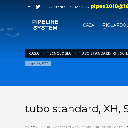
pipes2018@1
DOMANDE? CHIAMATA:
CASA
RIGUARDO 
CASA
TECNOLOGIA
TUBO STANDARD, XH, SCH.
Luglio 19, 2026
tubo standard, XH, 
DA
ADMIN
/
MARTEDÌ, 17 APRILE 2018
/
PUBBLICATO IL