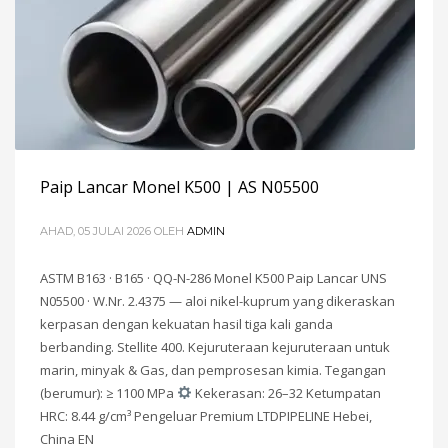
Paip Lancar Monel K500 | AS N05500
AHAD, 05 JULAI 2026
OLEH
ADMIN
ASTM B163 · B165 · QQ-N-286 Monel K500 Paip Lancar UNS
N05500 · W.Nr
. 2.4375 — aloi nikel-kuprum yang dikeraskan
kerpasan dengan kekuatan hasil tiga kali ganda
berbanding. Stellite 400. Kejuruteraan kejuruteraan untuk
marin, minyak & Gas, dan pemprosesan kimia. Tegangan
(berumur): ≥ 1100
MPa
Kekerasan
: 26
–32 Ketumpatan
HRC
: 8.44
g/cm³ Pengeluar Premium LTDPIPELINE Hebei
,
China EN