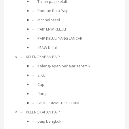
Talian paip keluli
Paduan Baja Paip
Inconel Steel
PAIP ERW KELULI
PAIP KELULI YANG LANCAR
LSAW Keluli
KELENGKAPAN PAIP
Kelengkapan berjajar seramik
SIKU
Cap
flange
LARGE DIAMETER FITTING
KELENGKAPAN PAIP
paip bengkok