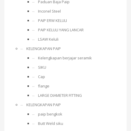
Paduan Baja Paip
Inconel Steel
PAIP ERW KELULI
PAIP KELULI YANG LANCAR
LSAW Keluli
KELENGKAPAN PAIP
Kelengkapan berjajar seramik
SIKU
Cap
flange
LARGE DIAMETER FITTING
KELENGKAPAN PAIP
paip bengkok
Butt Weld siku