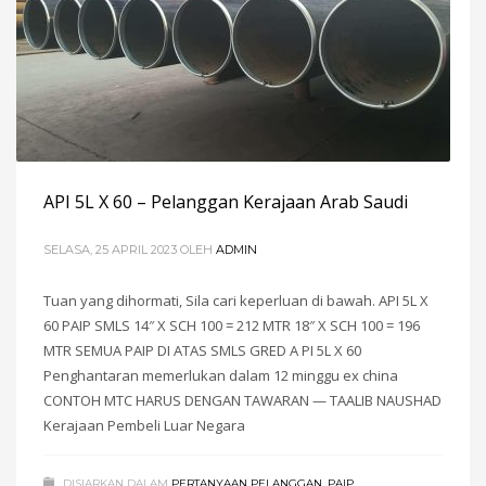
API 5L X 60 – Pelanggan Kerajaan Arab Saudi
SELASA, 25 APRIL 2023
OLEH
ADMIN
Tuan yang dihormati, Sila cari keperluan di bawah. API 5L X
60 PAIP SMLS 14″ X SCH 100 = 212 MTR 18″ X SCH 100 = 196
MTR SEMUA PAIP DI ATAS SMLS GRED A PI 5L X 60
Penghantaran memerlukan dalam 12 minggu ex china
CONTOH MTC HARUS DENGAN TAWARAN — TAALIB NAUSHAD
Kerajaan Pembeli Luar Negara
DISIARKAN DALAM
PERTANYAAN PELANGGAN
,
PAIP