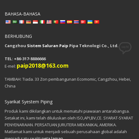
BAHASA-BAHASA
BERHUBUNG
Cangzhou
Sistem Saluran Paip
Pipa Teknologi Co., Ltd.
TEL: +86-317-8886666
paip2018@163.com
E-mel:
TAMBAH: Tiada. 33 Zon pembangunan Ecomomic, Cangzhou, Hebei,
China
Syarikat Syestem Piping
Produk kami dikilangkan untuk mematuhi piawaian antarabangsa.
Setakat ini, kami telah diluluskan oleh ISO,API,BV,CE. SYARAT-SYARAT
PENYENARAIAN. PERSATUAN JURUTERA MEKANIKAL AMERIKA.
Matlamat kami untuk menjadi sebuah perusahaan global adalah
menjadi satu realiti.
peta laman