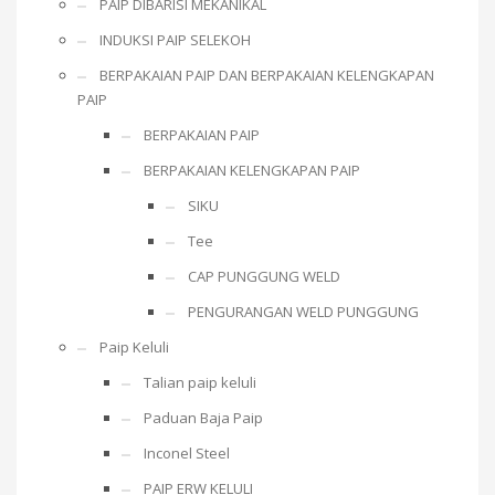
PAIP DIBARISI MEKANIKAL
INDUKSI PAIP SELEKOH
BERPAKAIAN PAIP DAN BERPAKAIAN KELENGKAPAN
PAIP
BERPAKAIAN PAIP
BERPAKAIAN KELENGKAPAN PAIP
SIKU
Tee
CAP PUNGGUNG WELD
PENGURANGAN WELD PUNGGUNG
Paip Keluli
Talian paip keluli
Paduan Baja Paip
Inconel Steel
PAIP ERW KELULI