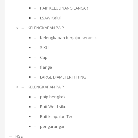
PAIP KELULI YANG LANCAR
LSAW Keluli
KELENGKAPAN PAIP
Kelengkapan berjajar seramik
SIKU
Cap
flange
LARGE DIAMETER FITTING
KELENGKAPAN PAIP
paip bengkok
Butt Weld siku
Butt kimpalan Tee
pengurangan
HSE