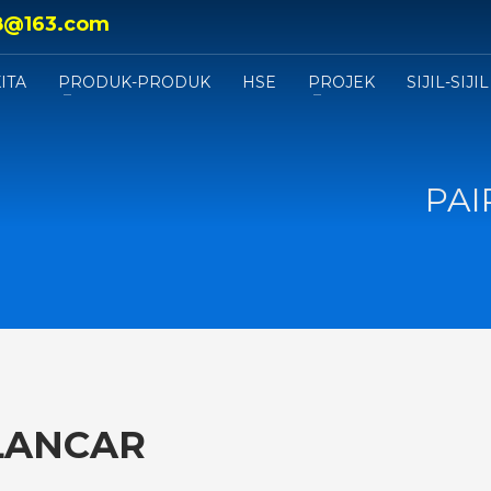
8@163.com
ITA
PRODUK-PRODUK
HSE
PROJEK
SIJIL-SIJIL
PAI
 LANCAR