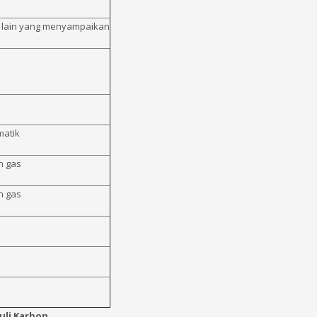
r lain yang menyampaikan
matik
n gas
n gas
uli Karbon