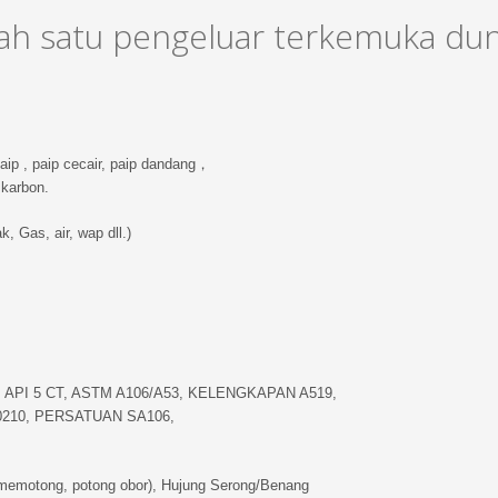
alah satu pengeluar terkemuka dun
paip , paip cecair, paip dandang，
karbon.
 Gas, air, wap dll.)
, API 5 CT, ASTM A106/A53, KELENGKAPAN A519,
N10210, PERSATUAN SA106,
memotong, potong obor), Hujung Serong/Benang