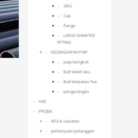
SIKU
Cap
flange
LARGE DIAMETER
FITTING
KELENGKAPAN PAIP
paip bengkok
Butt Weld siku
Butt kimpalan Tee
pengurangan
HSE
PROJEK
RFQ & siasatan
pertanyaan pelanggan