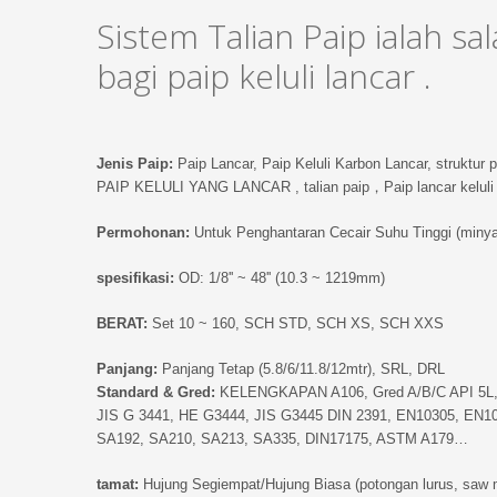
Sistem Talian Paip ialah s
bagi paip keluli lancar .
Jenis Paip:
Paip Lancar, Paip Keluli Karbon Lancar, struktur 
PAIP KELULI YANG LANCAR , talian paip，Paip lancar keluli 
Permohonan:
Untuk Penghantaran Cecair Suhu Tinggi (minyak,
spesifikasi:
OD: 1/8'' ~ 48'' (10.3 ~ 1219mm)
BERAT:
Set 10 ~ 160, SCH STD, SCH XS, SCH XXS
Panjang:
Panjang Tetap (5.8/6/11.8/12mtr), SRL, DRL
Standard & Gred:
KELENGKAPAN A106, Gred A/B/C API 5L
JIS G 3441, HE G3444, JIS G3445 DIN 2391, EN10305, E
SA192, SA210, SA213, SA335, DIN17175, ASTM A179…
tamat:
Hujung Segiempat/Hujung Biasa (potongan lurus, saw 