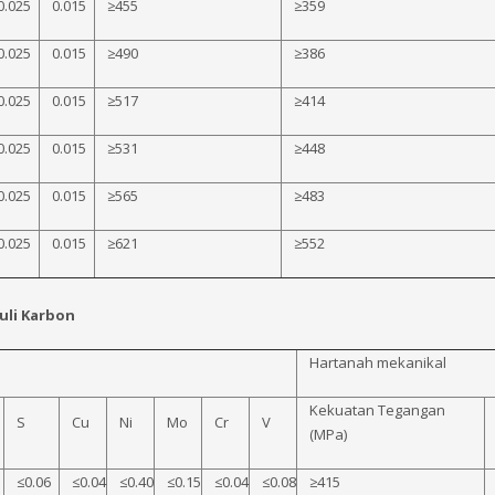
0.025
0.015
≥455
≥359
0.025
0.015
≥490
≥386
0.025
0.015
≥517
≥414
0.025
0.015
≥531
≥448
0.025
0.015
≥565
≥483
0.025
0.015
≥621
≥552
uli Karbon
Hartanah mekanikal
Kekuatan Tegangan
S
Cu
Ni
Mo
Cr
V
(MPa)
≤0.06
≤0.04
≤0.40
≤0.15
≤0.04
≤0.08
≥415