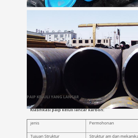
PAIP KELULI YANG LANCAR
Klasifikasi paip keluli lancar karbon:
jenis
Permohonan
Tujuan Struktur
Struktur am dan mekanika