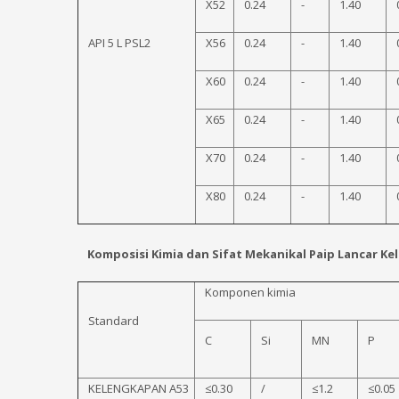
X52
0.24
-
1.40
API 5 L PSL2
X56
0.24
-
1.40
X60
0.24
-
1.40
X65
0.24
-
1.40
X70
0.24
-
1.40
X80
0.24
-
1.40
Komposisi Kimia dan Sifat Mekanikal Paip Lancar Kel
Komponen kimia
Standard
C
Si
MN
P
KELENGKAPAN A53
≤0.30
/
≤1.2
≤0.05