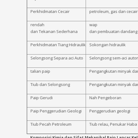
Perkhidmatan Cecair
petroleum, gas dan cecai
rendah
wap
dan Tekanan Sederhana
dan pembuatan dandang
Perkhidmatan Tiang Hidraulik
Sokongan hidraulik
Selongsong Separa aci Auto
Selongsong sem-aci auto
talian paip
Pengangkutan minyak da
Tiub dan Selongsong
Pengangkutan minyak da
Paip Gerudi
Nah Pengeboran
Paip Penggerudian Geologi
Penggerudian geologi
Tiub Pecah Petroleum
Tiub relau, Penukar Haba
Komposisi Kimia dan Sifat Mekanikal Paip Lancar Kel