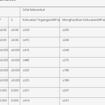
Sifat Mekanikal
P
S
Kekuatan Tegangan(MPa)
Menghasilkan Kekuatan(MPa)
≤0.05
≤0.06
≥330
≥205
≤0.05
≤0.06
≥415
≥240
≤0.035
≤0.035
≥415
≥240
≤0.035
≤0.035
≥485
≥275
≤0.035
≤0.035
≥325
≥180
≤0.035
≤0.035
≥325
≥180
0.030
0.030
≥331
≥207
0.030
0.030
≥414
≥241