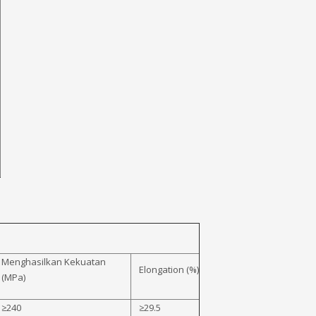
Menghasilkan Kekuatan
Elongation (%)
(MPa)
≥240
≥29.5