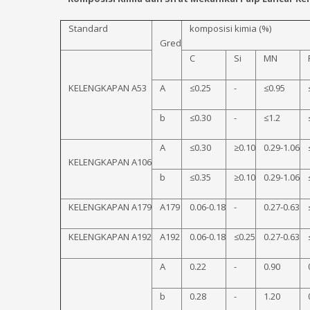
Standard
komposisi kimia (%)
Gred
C
Si
MN
KELENGKAPAN A53
A
≤0.25
-
≤0.95
b
≤0.30
-
≤1.2
A
≤0.30
≥0.10
0.29-1.06
KELENGKAPAN A106
b
≤0.35
≥0.10
0.29-1.06
KELENGKAPAN A179
A179
0.06-0.18
-
0.27-0.63
KELENGKAPAN A192
A192
0.06-0.18
≤0.25
0.27-0.63
A
0.22
-
0.90
b
0.28
-
1.20