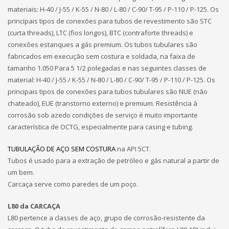
materiais: H-40 / J-55 / K-55 / N-80 / L-80 / C-90/ T-95 / P-110 / P-125. Os
principais tipos de conexões para tubos de revestimento são STC
(curta threads), LTC (fios longos), BTC (contraforte threads) e
conexões estanques a gás premium. Os tubos tubulares são
fabricados em execução sem costura e soldada, na faixa de
tamanho 1.050 Para 5 1/2 polegadas e nas seguintes classes de
material: H-40 / J-55 / K-55 / N-80 / L-80 / C-90/ T-95 / P-110 / P-125. Os
principais tipos de conexões para tubos tubulares são NUE (não
chateado), EUE (transtorno externo) e premium. Resistência à
corrosão sob azedo condições de serviço é muito importante
característica de OCTG, especialmente para casing e tubing.
TUBULAÇÃO DE AÇO SEM COSTURA
na API 5CT.
Tubos é usado para a extração de petróleo e gás natural a partir de
um bem.
Carcaça serve como paredes de um poço.
L80 da CARCAÇA
L80 pertence a classes de aço, grupo de corrosão-resistente da