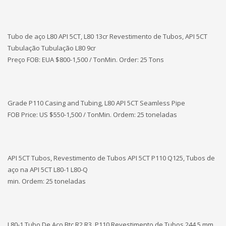
Tubo de aço L80 API 5CT, L80 13cr Revestimento de Tubos, API 5CT
Tubulação Tubulação L80 9cr
Preço FOB: EUA
$800-1,500 / TonMin. Order: 25 Tons
Grade P110 Casing and Tubing, L80 API 5CT Seamless Pipe
FOB Price: US $550-1,500 / TonMin. Ordem: 25 toneladas
API 5CT Tubos, Revestimento de Tubos API 5CT P110 Q125, Tubos de
aço na API 5CT L80-1 L80-Q
min. Ordem: 25 toneladas
L80-1 Tubo De Aço Btc R2 R3, P110 Revestimento de Tubos 244.5 mm,