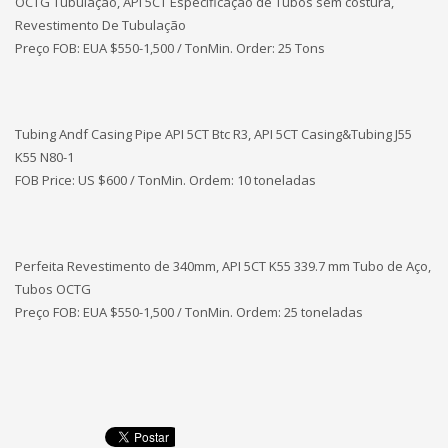
OCTG Tubulação, API 5CT Especificação de Tubos sem costura,
Revestimento De Tubulação
Preço FOB: EUA
$550-1,500 / TonMin. Order: 25 Tons
Tubing Andf Casing Pipe API 5CT Btc R3, API 5CT Casing&Tubing J55
K55 N80-1
FOB Price: US $600 / TonMin. Ordem: 10 toneladas
Perfeita Revestimento de 340mm, API 5CT K55 339.7 mm Tubo de Aço,
Tubos OCTG
Preço FOB: EUA $550-1,500 / TonMin. Ordem: 25 toneladas