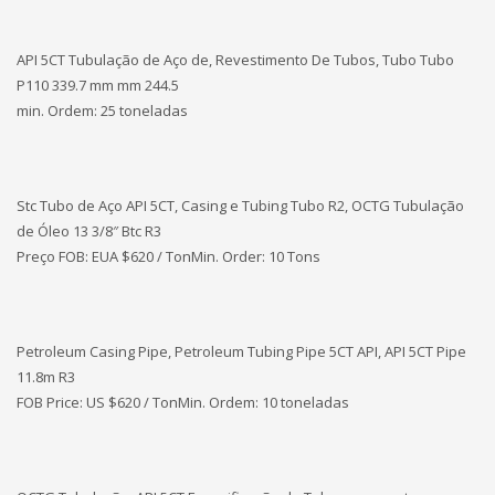
API 5CT Tubulação de Aço de, Revestimento De Tubos, Tubo Tubo
P110 339.7 mm mm 244.5
min. Ordem: 25 toneladas
Stc Tubo de Aço API 5CT, Casing e Tubing Tubo R2, OCTG Tubulação
de Óleo 13 3/8″ Btc R3
Preço FOB: EUA
$620 / TonMin. Order: 10 Tons
Petroleum Casing Pipe, Petroleum Tubing Pipe 5CT API, API 5CT Pipe
11.8m R3
FOB Price: US $620 / TonMin. Ordem: 10 toneladas