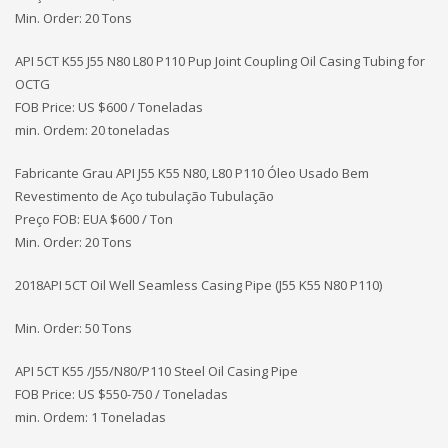
Min. Order: 20 Tons
API 5CT K55 J55 N80 L80 P110 Pup Joint Coupling Oil Casing Tubing for
OCTG
FOB Price: US $600 / Toneladas
min. Ordem: 20 toneladas
Fabricante Grau API J55 K55 N80, L80 P110 Óleo Usado Bem
Revestimento de Aço tubulação Tubulação
Preço FOB: EUA
$600 / Ton
Min. Order: 20 Tons
2018API 5CT Oil Well Seamless Casing Pipe (J55 K55 N80 P110)
Min. Order: 50 Tons
API 5CT K55 /J55/N80/P110 Steel Oil Casing Pipe
FOB Price: US $550-750 / Toneladas
min. Ordem: 1 Toneladas