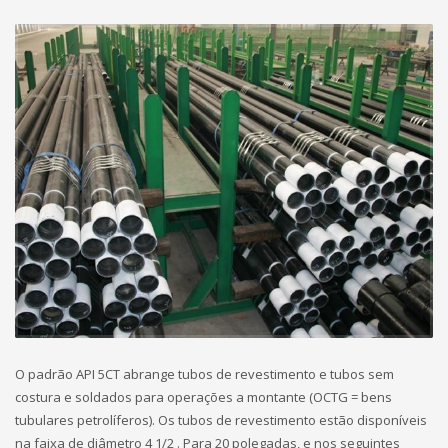
O padrão API 5CT abrange tubos de revestimento e tubos sem
costura e soldados para operações a montante (OCTG = bens
tubulares petrolíferos). Os tubos de revestimento estão disponíveis
na faixa de diâmetro 4 1/2 . Para 20 polegadas, e nos seguintes