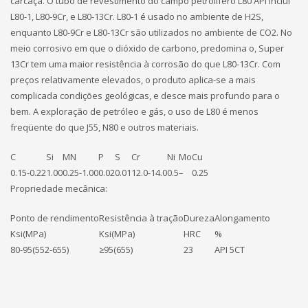
carcaça. O tubo de revestimento do campo petrolífero L80 API inclui
L80-1, L80-9Cr, e L80-13Cr. L80-1 é usado no ambiente de H2S,
enquanto L80-9Cr e L80-13Cr são utilizados no ambiente de CO2. No
meio corrosivo em que o dióxido de carbono, predomina o, Super
13Cr tem uma maior resistência à corrosão do que L80-13Cr. Com
preços relativamente elevados, o produto aplica-se a mais
complicada condições geológicas, e desce mais profundo para o
bem. A exploração de petróleo e gás, o uso de L80 é menos
freqüente do que J55, N80 e outros materiais.
C
Si
MN
P
S
Cr
Ni
Mo
Cu
0.15-0.22
1.00
0.25-1.00
0.02
0.01
12.0-14.0
0.5
–
0.25
Propriedade mecânica:
Ponto de rendimento
Resistência à tração
Dureza
Alongamento
Ksi(MPa)
Ksi(MPa)
HRC
%
80-95(552-655)
≥95(655)
23
API 5CT