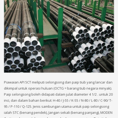
Piawaian API 5CT meliputi selongsong dan paip tiub yang lancar dan
dikimpal untuk operasi huluan (OCTG = barang tiub negara minyak).
Paip selongsong boleh didapati dalam julat diameter 4 1/2 . untuk 20
inci, dan dalam bahan berikut: H-40 / J-55 / K-55 / N-80 / L-80 / C-90/ T-
95 / P-110 / Q-125. Jenis sambungan utama untuk paip selongsong
ialah STC (benang pendek), Jangan sekali (benang panjang), MODEN