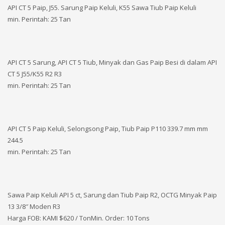
API CT 5 Paip, J55. Sarung Paip Keluli, K55 Sawa Tiub Paip Keluli
min. Perintah: 25 Tan
API CT 5 Sarung, API CT 5 Tiub, Minyak dan Gas Paip Besi di dalam API
CT 5 J55/K55 R2 R3
min. Perintah: 25 Tan
API CT 5 Paip Keluli, Selongsong Paip, Tiub Paip P110 339.7 mm mm
244.5
min. Perintah: 25 Tan
Sawa Paip Keluli API 5 ct, Sarung dan Tiub Paip R2, OCTG Minyak Paip
13 3/8″ Moden R3
Harga FOB: KAMI
$620 / TonMin. Order: 10 Tons