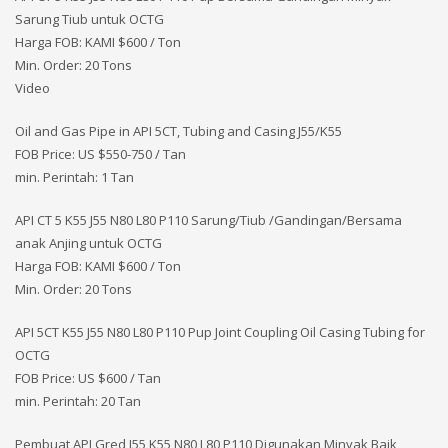
Sarung Tiub untuk OCTG
Harga FOB: KAMI
$600 / Ton
Min. Order: 20 Tons
Video
Oil and Gas Pipe in API 5CT, Tubing and Casing J55/K55
FOB Price: US $550-750 / Tan
min. Perintah: 1 Tan
API CT 5 K55 J55 N80 L80 P110 Sarung/Tiub /Gandingan/Bersama
anak Anjing untuk OCTG
Harga FOB: KAMI
$600 / Ton
Min. Order: 20 Tons
API 5CT K55 J55 N80 L80 P110 Pup Joint Coupling Oil Casing Tubing for
OCTG
FOB Price: US $600 / Tan
min. Perintah: 20 Tan
Pembuat API Gred J55 K55 N80 L80 P110 Digunakan Minyak Baik