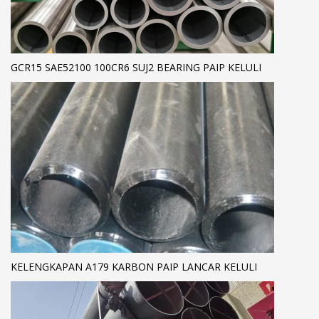
GCR15 SAE52100 100CR6 SUJ2 BEARING PAIP KELULI
KELENGKAPAN A179 KARBON PAIP LANCAR KELULI