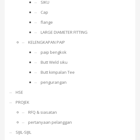
SIKU
Cap
flange
LARGE DIAMETER FITTING
KELENGKAPAN PAIP
paip bengkok
Butt Weld siku
Butt kimpalan Tee
pengurangan
HSE
PROJEK
RFQ & siasatan
pertanyaan pelanggan
SIJIL-SIJIL