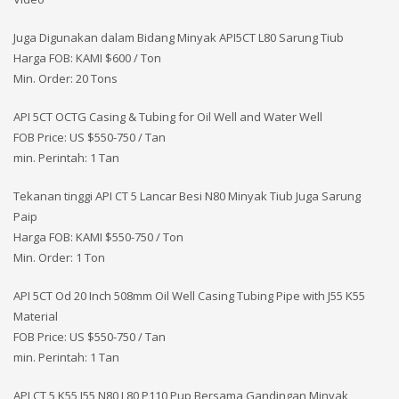
Juga Digunakan dalam Bidang Minyak API5CT L80 Sarung Tiub
Harga FOB: KAMI
$600 / Ton
Min. Order: 20 Tons
API 5CT OCTG Casing & Tubing for Oil Well and Water Well
FOB Price: US $550-750 / Tan
min. Perintah: 1 Tan
Tekanan tinggi API CT 5 Lancar Besi N80 Minyak Tiub Juga Sarung
Paip
Harga FOB: KAMI
$550-750 / Ton
Min. Order: 1 Ton
API 5CT Od 20 Inch 508mm Oil Well Casing Tubing Pipe with J55 K55
Material
FOB Price: US $550-750 / Tan
min. Perintah: 1 Tan
API CT 5 K55 J55 N80 L80 P110 Pup Bersama Gandingan Minyak