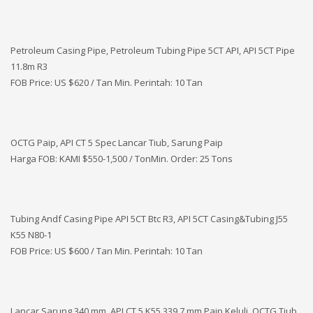
Petroleum Casing Pipe, Petroleum Tubing Pipe 5CT API, API 5CT Pipe
11.8m R3
FOB Price: US $620 / Tan Min. Perintah: 10 Tan
OCTG Paip, API CT 5 Spec Lancar Tiub, Sarung Paip
Harga FOB: KAMI
$550-1,500 / TonMin. Order: 25 Tons
Tubing Andf Casing Pipe API 5CT Btc R3, API 5CT Casing&Tubing J55
K55 N80-1
FOB Price: US $600 / Tan Min. Perintah: 10 Tan
Lancar Sarung 340 mm, API CT 5 K55 339.7 mm Paip Keluli, OCTG Tiub