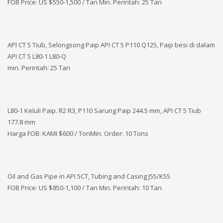
FOB Price: US $550-1,500 / Tan Min. Perintah: 25 Tan
API CT 5 Tiub, Selongsong Paip API CT 5 P110 Q125, Paip besi di dalam
API CT 5 L80-1 L80-Q
min. Perintah: 25 Tan
L80-1 Keluli Paip. R2 R3, P110 Sarung Paip 244.5 mm, API CT 5 Tiub
177.8 mm
Harga FOB: KAMI
$600 / TonMin. Order: 10 Tons
Oil and Gas Pipe in API 5CT, Tubing and Casing J55/K55
FOB Price: US $850-1,100 / Tan Min. Perintah: 10 Tan