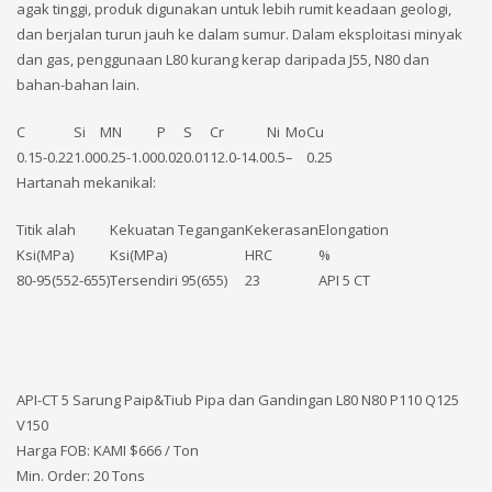
agak tinggi, produk digunakan untuk lebih rumit keadaan geologi,
dan berjalan turun jauh ke dalam sumur. Dalam eksploitasi minyak
dan gas, penggunaan L80 kurang kerap daripada J55, N80 dan
bahan-bahan lain.
C
Si
MN
P
S
Cr
Ni
Mo
Cu
0.15-0.22
1.00
0.25-1.00
0.02
0.01
12.0-14.0
0.5
–
0.25
Hartanah mekanikal:
Titik alah
Kekuatan Tegangan
Kekerasan
Elongation
Ksi(MPa)
Ksi(MPa)
HRC
%
80-95(552-655)
Tersendiri 95(655)
23
API 5 CT
API-CT 5 Sarung Paip&Tiub Pipa dan Gandingan L80 N80 P110 Q125
V150
Harga FOB: KAMI
$666 / Ton
Min. Order: 20 Tons