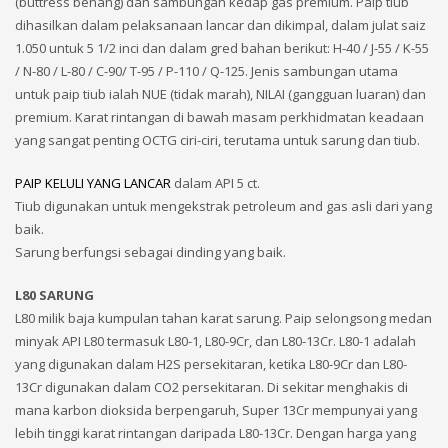
(buttress benang) dan sambungan kedap gas premium. Paip tiub
dihasilkan dalam pelaksanaan lancar dan dikimpal, dalam julat saiz
1.050 untuk 5 1/2 inci dan dalam gred bahan berikut: H-40 / J-55 / K-55
/ N-80 / L-80 / C-90/ T-95 / P-110 / Q-125. Jenis sambungan utama
untuk paip tiub ialah NUE (tidak marah), NILAI (gangguan luaran) dan
premium. Karat rintangan di bawah masam perkhidmatan keadaan
yang sangat penting OCTG ciri-ciri, terutama untuk sarung dan tiub.
PAIP KELULI YANG LANCAR
dalam API 5 ct.
Tiub digunakan untuk mengekstrak petroleum and gas asli dari yang
baik.
Sarung berfungsi sebagai dinding yang baik.
L80 SARUNG
L80 milik baja kumpulan tahan karat sarung. Paip selongsong medan
minyak API L80 termasuk L80-1, L80-9Cr, dan L80-13Cr. L80-1 adalah
yang digunakan dalam H2S persekitaran, ketika L80-9Cr dan L80-
13Cr digunakan dalam CO2 persekitaran. Di sekitar menghakis di
mana karbon dioksida berpengaruh, Super 13Cr mempunyai yang
lebih tinggi karat rintangan daripada L80-13Cr. Dengan harga yang