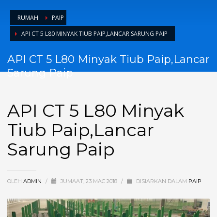
RUMAH
PAIP
API CT 5 L80 MINYAK TIUB PAIP,LANCAR SARUNG PAIP
API CT 5 L80 Minyak Tiub Paip,Lancar
Sarung Paip
API CT 5 L80 Minyak
Tiub Paip,Lancar
Sarung Paip
OLEH
ADMIN
/
JUMAAT, 23 MAC 2018
/
DISIARKAN DALAM
PAIP