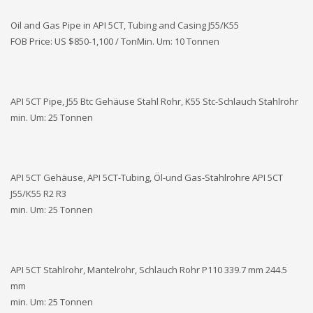
Oil and Gas Pipe in API 5CT, Tubing and Casing J55/K55
FOB Price: US $850-1,100 / TonMin. Um: 10 Tonnen
API 5CT Pipe, J55 Btc Gehäuse Stahl Rohr, K55 Stc-Schlauch Stahlrohr
min. Um: 25 Tonnen
API 5CT Gehäuse, API 5CT-Tubing, Öl-und Gas-Stahlrohre API 5CT
J55/K55 R2 R3
min. Um: 25 Tonnen
API 5CT Stahlrohr, Mantelrohr, Schlauch Rohr P110 339.7 mm 244.5
mm
min. Um: 25 Tonnen