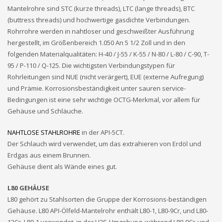
Mantelrohre sind STC (kurze threads), LTC (lange threads), BTC
(buttress threads) und hochwertige gasdichte Verbindungen.
Rohrrohre werden in nahtloser und geschweißter Ausführung
hergestellt, im Größenbereich 1.050 An 5 1/2 Zoll und in den
folgenden Materialqualitäten: H-40 / J-55 / K-55 / N-80 / L-80 / C-90, T-
95 / P-110 / Q-125. Die wichtigsten Verbindungstypen für
Rohrleitungen sind NUE (nicht verärgert), EUE (externe Aufregung)
und Prämie. Korrosionsbeständigkeit unter sauren service-
Bedingungen ist eine sehr wichtige OCTG-Merkmal, vor allem für
Gehäuse und Schläuche.
NAHTLOSE STAHLROHRE
in der API-5CT.
Der Schlauch wird verwendet, um das extrahieren von Erdöl und
Erdgas aus einem Brunnen.
Gehäuse dient als Wände eines gut.
L80 GEHÄUSE
L80 gehört zu Stahlsorten die Gruppe der Korrosions-beständigen
Gehäuse. L80 API-Ölfeld-Mantelrohr enthält L80-1, L80-9Cr, und L80-