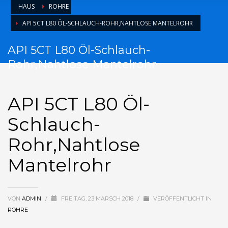
HAUS
ROHRE
API 5CT L80 ÖL-SCHLAUCH-ROHR,NAHTLOSE MANTELROHR
API 5CT L80 Öl-Schlauch-
Rohr,Nahtlose Mantelrohr
API 5CT L80 Öl-
Schlauch-
Rohr,Nahtlose
Mantelrohr
VON
ADMIN
/
FREITAG, 23 MARSCH 2018
/
VERÖFFENTLICHT IN
ROHRE