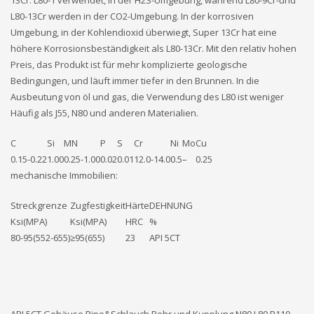
13Cr. L80-1 verwendet, in der H2S-Umgebung, während L80-9Cr-und
L80-13Cr werden in der CO2-Umgebung. In der korrosiven
Umgebung, in der Kohlendioxid überwiegt, Super 13Cr hat eine
höhere Korrosionsbeständigkeit als L80-13Cr. Mit den relativ hohen
Preis, das Produkt ist für mehr komplizierte geologische
Bedingungen, und läuft immer tiefer in den Brunnen. In die
Ausbeutung von öl und gas, die Verwendung des L80 ist weniger
Häufig als J55, N80 und anderen Materialien.
C
Si
MN
P
S
Cr
Ni
Mo
Cu
0.15-0.22
1.00
0.25-1.00
0.02
0.01
12.0-14.0
0.5
–
0.25
mechanische Immobilien:
Streckgrenze
Zugfestigkeit
Härte
DEHNUNG
Ksi(MPA)
Ksi(MPA)
HRC
%
80-95(552-655)
≥95(655)
23
API 5CT