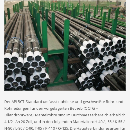
Der API 5CT-Standard umfasst nahtlose und geschweißte Rohr- und
Rohrleitungen für den vorgelagerten Betrieb (OCTG =
Öllandrohrware). Mantelrohre sind im Durchmesserbereich erhältlich
4 1/2 . An 20 Zoll, und in den folgenden Materialien: H-40 / J-55 / K-55 /
N-80 / L-80 / C-90, T-95 / P-110 / Q-125. Die Hauptverbindungsarten für