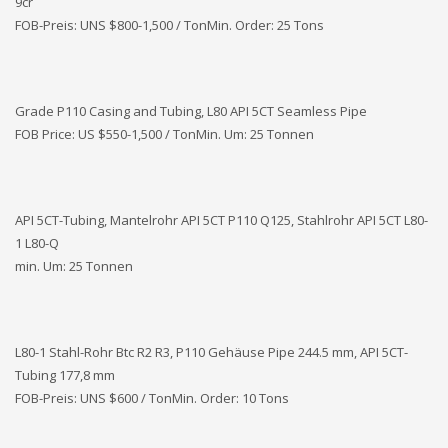
9cr
FOB-Preis: UNS
$800-1,500 / TonMin. Order: 25 Tons
Grade P110 Casing and Tubing, L80 API 5CT Seamless Pipe
FOB Price: US $550-1,500 / TonMin. Um: 25 Tonnen
API 5CT-Tubing, Mantelrohr API 5CT P110 Q125, Stahlrohr API 5CT L80-
1 L80-Q
min. Um: 25 Tonnen
L80-1 Stahl-Rohr Btc R2 R3, P110 Gehäuse Pipe 244.5 mm, API 5CT-
Tubing 177,8 mm
FOB-Preis: UNS
$600 / TonMin. Order: 10 Tons