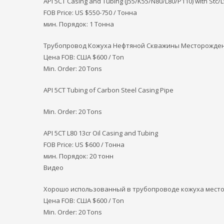
API 5CT Casing and Tubing (J55/K55/N80/L80/P110) with Stc/L
FOB Price: US $550-750 / Тонна
мин. Порядок: 1 Тонна
Трубопровод Кожуха Нефтяной Скважины Месторождения
Цена FOB: США
$600 / Ton
Min. Order: 20 Tons
API 5CT Tubing of Carbon Steel Casing Pipe
Min. Order: 20 Tons
API 5CT L80 13cr Oil Casing and Tubing
FOB Price: US $600 / Тонна
мин. Порядок: 20 тонн
Видео
Хорошо использованный в трубопроводе кожуха место
Цена FOB: США
$600 / Ton
Min. Order: 20 Tons