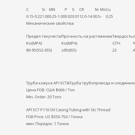
C
Si
MN
P
S
CR
Ni
Mo
Cu
0.15-0.22
1.00
0.25-1.00
0.02
0.01
12.0-14.0
0.5
–
0.25
Механические свойства:
Предел текучести
Прочность на растяжение
Твердость
Ksi(MPA)
Ksi(MPA)
СПЧ
80-95(552-655)
≥95(655)
23
A
Труба кожуха API-5CT&Труба трубопровода и соединение
Цена FOB: США
$666 / Ton
Min. Order: 20 Tons
API 5CT P110 Oil Casing Tubing with Stc Thread
FOB Price: US $550-750 / Тонна
мин. Порядок: 1 Тонна