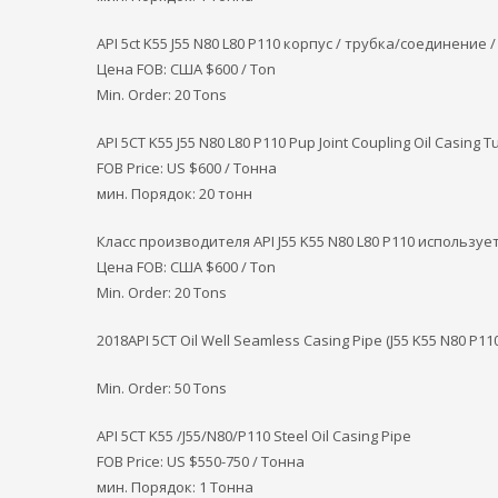
API 5ct K55 J55 N80 L80 P110 корпус / трубка/соединение 
Цена FOB: США
$600 / Ton
Min. Order: 20 Tons
API 5CT K55 J55 N80 L80 P110 Pup Joint Coupling Oil Casing 
FOB Price: US $600 / Тонна
мин. Порядок: 20 тонн
Класс производителя API J55 K55 N80 L80 P110 использу
Цена FOB: США
$600 / Ton
Min. Order: 20 Tons
2018API 5CT Oil Well Seamless Casing Pipe (J55 K55 N80 P110
Min. Order: 50 Tons
API 5CT K55 /J55/N80/P110 Steel Oil Casing Pipe
FOB Price: US $550-750 / Тонна
мин. Порядок: 1 Тонна