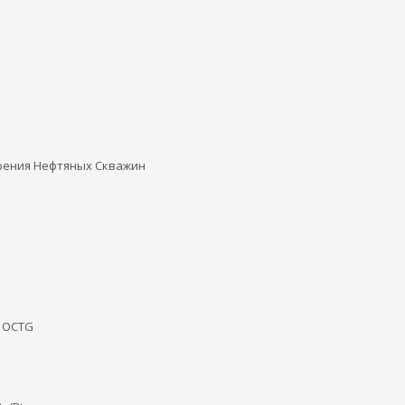
рения Нефтяных Скважин
а OCTG