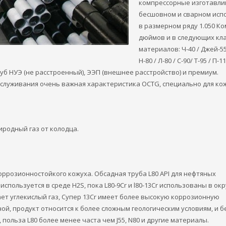
компрессорные изготавли
бесшовном и сварном испо
в размерном ряду 1.050 Ком
дюймов и в следующих кл
материалов: Ч-40 / Джей-55 
Н-80 / Л-80 / С-90/ Т-95 / П-1
б НУЭ (не расстроенный), ЭЭП (внешнее расстройство) и премиум.
служивания очень важная характеристика OCTG, специально для ко
иродный газ от колодца.
оррозионностойкого кожуха. Обсадная труба L80 API для нефтяных
-1 используется в среде H2S, пока L80-9Cr и l80-13Cr использованы в 
ает углекислый газ, Супер 13Cr имеет более высокую коррозионную
ной, продукт относится к более сложным геологическим условиям, и 
 польза L80 более менее часта чем J55, N80 и другие материалы.