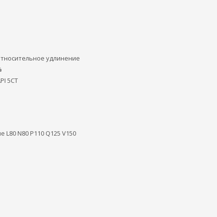
относительное удлинение
%
PI 5CT
 L80 N80 P110 Q125 V150