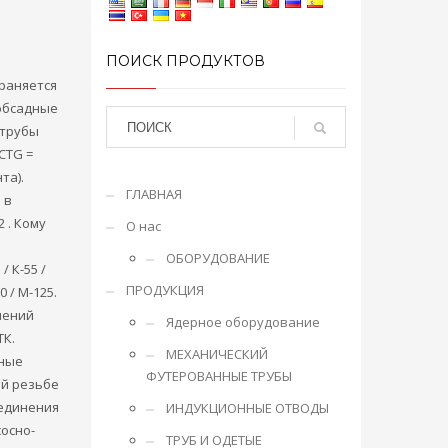
ПОИСК ПРОДУКТОВ
траняется
обсадные
 трубы
CTG =
та).
ГЛАВНАЯ
 в
 . Кому
О нас
ОБОРУДОВАНИЕ
/ К-55 /
ПРОДУКЦИЯ
10 / М-125.
нений
Ядерное оборудование
ТК.
МЕХАНИЧЕСКИЙ
нные
ФУТЕРОВАННЫЕ ТРУБЫ
ой резьбе
оединения
ИНДУКЦИОННЫЕ ОТВОДЫ
сосно-
ТРУБ И ОДЕТЫЕ