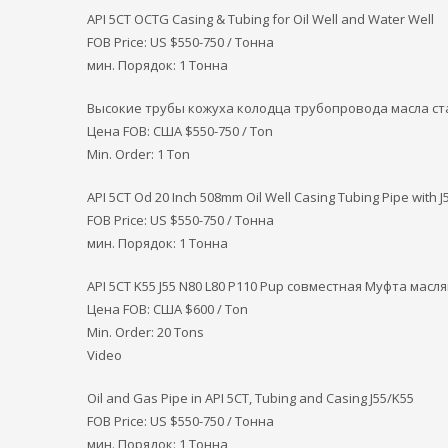
API 5CT OCTG Casing & Tubing for Oil Well and Water Well
FOB Price: US $550-750 / Тонна
мин. Порядок: 1 Тонна
Высокие трубы кожуха колодца трубопровода масла ст
Цена FOB: США
$550-750 / Ton
Min. Order: 1 Ton
API 5CT Od 20 Inch 508mm Oil Well Casing Tubing Pipe with J
FOB Price: US $550-750 / Тонна
мин. Порядок: 1 Тонна
API 5CT K55 J55 N80 L80 P110 Pup совместная Муфта мас
Цена FOB: США
$600 / Ton
Min. Order: 20 Tons
Video
Oil and Gas Pipe in API 5CT, Tubing and Casing J55/K55
FOB Price: US $550-750 / Тонна
мин. Порядок: 1 Тонна