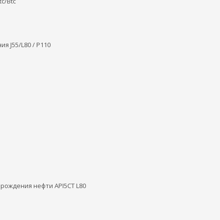
tc/Btc
 J55/L80 / P110
рождения нефти API5CT L80