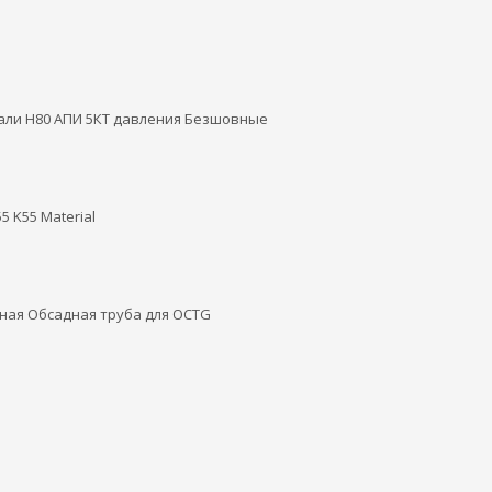
али Н80 АПИ 5КТ давления Безшовные
55 K55 Material
ляная Обсадная труба для OCTG