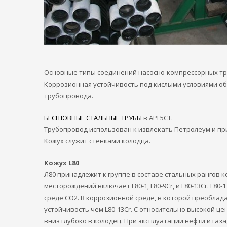
Основные типы соединений насосно-компрессорных тру
Коррозионная устойчивость под кислыми условиями об
трубопровода.
БЕСШОВНЫЕ СТАЛЬНЫЕ ТРУБЫ
в API 5CT.
Трубопровод использован к извлекать Петролеум и пр
Кожух служит стенками колодца.
Кожух L80
Л80 принадлежит к группе в составе стальных рангов к
месторождений включает L80-1, L80-9Cr, и L80-13Cr. L80
среде СО2. В коррозионной среде, в которой преоблад
устойчивость чем L80-13Cr. С относительно высокой це
вниз глубоко в колодец. При эксплуатации нефти и газа,