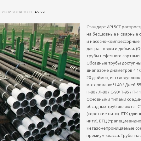
ПУБЛИКОВАНО В
ТРУБЫ
Стандарт API 5CT распрос
на бесшовные и сварные 
и насосно-компрессорные
для разведки и добычи. (O
трубы нефтяного сортамен
Обсадные трубы доступны
диапазоне диаметров 4 1/2
20 дюймов, и в следующих
материалах: Ч-40 / Джей-55 
Н-80 / Л-80 / С-90/ Т-95 / П-1
Основными типами соеди
обсадных труб являются С
(короткие нити), ЛТК (дли
нити), БТЦ (трапециевидн
) и газонепроницаемые с
премиум-класса. Трубы на