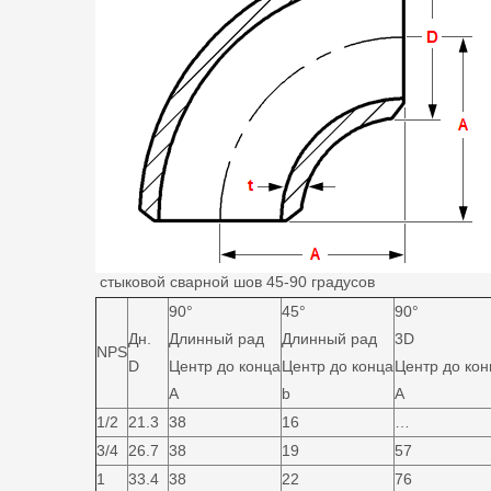
стыковой сварной шов 45-90 градусов
90°
45°
90°
Дн.
Длинный рад
Длинный рад
3D
NPS
D
Центр до конца
Центр до конца
Центр до кон
A
b
A
1/2
21.3
38
16
…
3/4
26.7
38
19
57
1
33.4
38
22
76