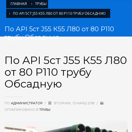
ГЛАВНАЯ
ТРУБЫ
ПО API 5СТ J55 К55 Л80 ОТ 80 Р110 ТРУБУ ОБСАДНУЮ
По API 5ст J55 К55 Л80 от 80 Р110
трубу Обсадную
По API 5ст J55 К55 Л80
от 80 Р110 трубу
Обсадную
ПО
АДМИНИСТРАТОР
/
ВТОРНИК, 13 МАРШ 2018
/
ОПУБЛИКОВАНО В
ТРУБЫ