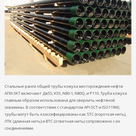
Стальные ранги общей трубы кожуха месторождения нефти
АПИ-5КТ включают Дж55, K55, N80-1, N80Q, и P110. Труба кожуха
главным образом использована для сверлить нефтяной
скважины. В соответствии с стандартом API-5CT и ISO11960,
трубы могут быть классифицированы как STC (короткая нить),
ЛТК (длинная нить) и BTC (ответная нить) сопровожено с их
соединениями.