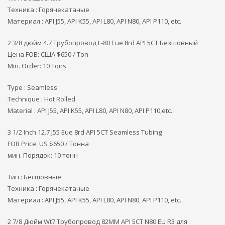
Техника : Горячекатаные
Материал : API J55, API K55, API L80, API N80, API P110, etc.
2 3/8 дюйм 4.7 Трубопровод L-80 Eue 8rd API 5CT Безшовный
Цена FOB: США
$650 / Ton
Min. Order: 10 Tons
Type : Seamless
Technique : Hot Rolled
Material : API J55, API K55, API L80, API N80, API P110,etc.
3 1/2 Inch 12.7 J55 Eue 8rd API 5CT Seamless Tubing
FOB Price: US $650 / Тонна
мин. Порядок: 10 тонн
Тип : Бесшовные
Техника : Горячекатаные
Материал : API J55, API K55, API L80, API N80, API P110, etc.
2 7/8 Дюйм Wt7.Трубопровод 82MM API 5CT N80 EU R3 для