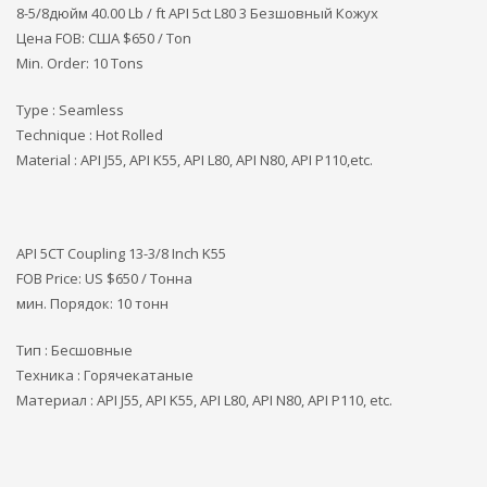
8-5/8дюйм 40.00 Lb / ft API 5ct L80 3 Безшовный Кожух
Цена FOB: США
$650 / Ton
Min. Order: 10 Tons
Type : Seamless
Technique : Hot Rolled
Material : API J55, API K55, API L80, API N80, API P110,etc.
API 5CT Coupling 13-3/8 Inch K55
FOB Price: US $650 / Тонна
мин. Порядок: 10 тонн
Тип : Бесшовные
Техника : Горячекатаные
Материал : API J55, API K55, API L80, API N80, API P110, etc.