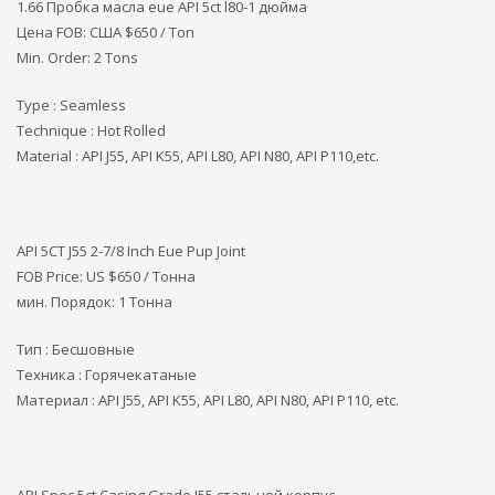
1.66 Пробка масла eue API 5ct l80-1 дюйма
Цена FOB: США
$650 / Ton
Min. Order: 2 Tons
Type : Seamless
Technique : Hot Rolled
Material : API J55, API K55, API L80, API N80, API P110,etc.
API 5CT J55 2-7/8 Inch Eue Pup Joint
FOB Price: US $650 / Тонна
мин. Порядок: 1 Тонна
Тип : Бесшовные
Техника : Горячекатаные
Материал : API J55, API K55, API L80, API N80, API P110, etc.
API Spec 5ct Casing Grade J55 стальной корпус