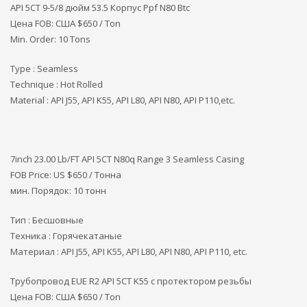
API 5CT 9-5/8 дюйм 53.5 Корпус Ppf N80 Btc
Цена FOB: США
$650 / Ton
Min. Order: 10 Tons
Type : Seamless
Technique : Hot Rolled
Material : API J55, API K55, API L80, API N80, API P110,etc.
7inch 23.00 Lb/FT API 5CT N80q Range 3 Seamless Casing
FOB Price: US $650 / Тонна
мин. Порядок: 10 тонн
Тип : Бесшовные
Техника : Горячекатаные
Материал : API J55, API K55, API L80, API N80, API P110, etc.
Трубопровод EUE R2 API 5CT K55 с протектором резьбы
Цена FOB: США
$650 / Ton