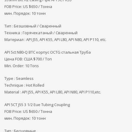
FOB Price: US $650 / Тонна
мин. Порядок: 10 тонн
Тип : Безшовный / Сваренный
Техника : Горячекатаный / Сваренный
Материал : API J55, API K55, API L80, API N80, API P110, etc.
API 5ct N80-Q BTC корпус OCTG стальная Труба
Цена FOB: США
$700 / Ton
Min. Order: 10 Tons
Type : Seamless
Technique : Hot Rolled
Material : API J55, API K55, API L80, API N80, API P110,etc.
API 5CT J55 3 1/2 Eue Tubing Coupling
FOB Price: US $650 / Тонна
мин. Порядок: 10 тонн
Тип : Бесшовные