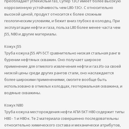
преобладает углекислый газ, Супер 13Cr имеет более высокую
коррозионную устойчивость чем L80-13Cr. С относительно
высокой ценой, продукт относится к более сложным
геологическим условиям, и бежит вниз глубоко в колодец. При
эксплуатации нефти и газа, польза L80 более менее часта чем
J55, N80 и другие материалы.
Кожух J55
Труба кожуха J55 API-5CT сравнительно низкая стальная ранг в
бурении нефтяных скважин. Оно получает широкое
применение для отмелого извлечения нефти и газ.Из-за своей
низкой цены среди других рангов стали, оно наслаждается
более широкими применениями, смогите вообще быть
использовано в отмелых колодцах, геотермальная скважина, и
водяные скважины.
Кожух N80
Труба кожуха месторождения нефти АПИ-5КТ Н80 содержит типы
Н80 - 1 и Н80-к. Те 2 материала совершенно последовательны
относительно химического состава и механически атрибутов,