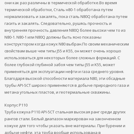
они как раз различны в термической обработке.Во время
термической обработки, Сталь н80-1 обработана путем
нормализовать и закалять, пока сталь N80Q обработана путем
гасить и закалять. Следовательно, рушясь прочность и
внутренняя прочность давления N80Q более высоки чем то из
N80-1. N80-1 или N80Q должны быть ясно показаны
конструктором когда кожух N80 выбран.По своим механическим
свойствам выше чем типы J55 и K55, он может очень хорошо
использоваться для некоторых более сложных формаций. С
более глубокой глубиной забоя чем типы J55 и K55, может
применяться для эксплуатации нефти и газа среднего уровня.
Благодаря высокой способности материала N80, эти обсадные
трубы API-5CT широко применяются в добыче природного газа и
метана угольных пластов, и геотермальные скважины.
Корпус P110
Труба кожуха P110 API-5CT стальная высокая ранг среди других
рангов стали. Белый диапазон маркирован на законченном
кожухе для того чтобы указать вне материалы. При бурении и
добыче нефти, эта труба вообще использована в