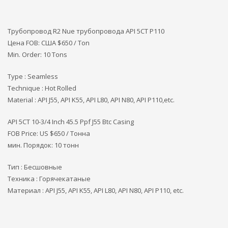
Трубопровод R2 Nue трубопровода API 5CT P110
Цена FOB: США
$650 / Ton
Min. Order: 10 Tons
Type : Seamless
Technique : Hot Rolled
Material : API J55, API K55, API L80, API N80, API P110,etc.
API 5CT 10-3/4 Inch 45.5 Ppf J55 Btc Casing
FOB Price: US $650 / Тонна
мин. Порядок: 10 тонн
Тип : Бесшовные
Техника : Горячекатаные
Материал : API J55, API K55, API L80, API N80, API P110, etc.