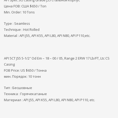
Цена FOB: США
$650 / Ton
Min. Order: 10 Tons
Type : Seamless
Technique : Hot Rolled
Material : API J55, API K55, API L80, API N80, API P110,etc.
API 5CT J55 5-1/2″ Od Em – 18 – 00 / 05, Range 2 ERW 17 Lb/FT, Ltc CS
Casing
FOB Price: US $650 / Тонна
мин. Порядок: 10 тонн
Тип : Бесшовные
Техника : Горячекатаные
Материал : API J55, API K55, API L80, API N80, API P110, etc.