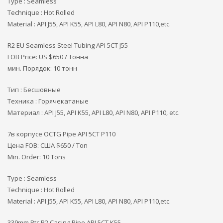
Type : Seamless
Technique : Hot Rolled
Material : API J55, API K55, API L80, API N80, API P110,etc.
R2 EU Seamless Steel Tubing API 5CT J55
FOB Price: US $650 / Тонна
мин. Порядок: 10 тонн
Тип : Бесшовные
Техника : Горячекатаные
Материал : API J55, API K55, API L80, API N80, API P110, etc.
7в корпусе OCTG Pipe API 5CT P110
Цена FOB: США
$650 / Ton
Min. Order: 10 Tons
Type : Seamless
Technique : Hot Rolled
Material : API J55, API K55, API L80, API N80, API P110,etc.
339mm Btc R2 Casing Pipe API 5CT K55