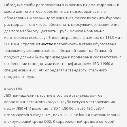
Обсадные трубы расположены в скважину и цементированы в
месте для того чтобы обеспечить и подповерхностные
образования и скважину от рушиться, также включить буровой
раствор для того чтобы обеспечить циркуляцию и извлечение
для того чтобы осуществить. Трубы кожуха нормально
изготовлены используя Внешние размеры размера от 114.3 мм к
508.0 мм. Строгий
качество
потребность в стали обусловлена ​​
тяжелыми условиями работы обсадной колонны. Стальной
продукт должен быть произведен и проверен в соответствии с
особенными стандартами или спецификациями. ISO 11960 и
спецификации 5CT API определяли стандарты стального
продукта кожуха.
Кожух L80
Л80 принадлежит к группе в составе стальных рангов
коррозионностойкого кожуха. Труба кожуха месторождения
нефти Л80 АПИ включает Л80-1, L80-9Cr, и L80-13Cr. L80-1
используется в среде H2S, пока L80-9Cr и l80-13Cr использованы
в окружающей среде СО2. В коррозионной среде, в которой