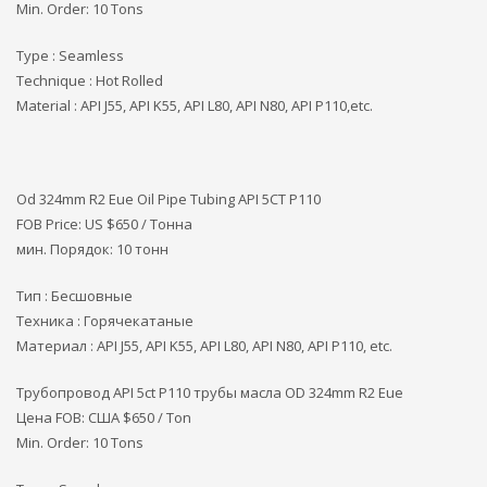
Min. Order: 10 Tons
Type : Seamless
Technique : Hot Rolled
Material : API J55, API K55, API L80, API N80, API P110,etc.
Od 324mm R2 Eue Oil Pipe Tubing API 5CT P110
FOB Price: US $650 / Тонна
мин. Порядок: 10 тонн
Тип : Бесшовные
Техника : Горячекатаные
Материал : API J55, API K55, API L80, API N80, API P110, etc.
Трубопровод API 5ct P110 трубы масла OD 324mm R2 Eue
Цена FOB: США
$650 / Ton
Min. Order: 10 Tons