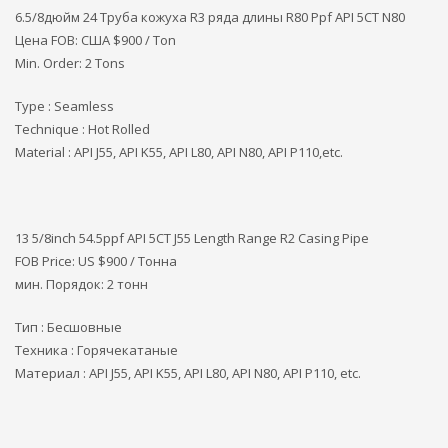
6.5/8дюйм 24 Труба кожуха R3 ряда длины R80 Ppf API 5CT N80
Цена FOB: США
$900 / Ton
Min. Order: 2 Tons
Type : Seamless
Technique : Hot Rolled
Material : API J55, API K55, API L80, API N80, API P110,etc.
13 5/8inch 54.5ppf API 5CT J55 Length Range R2 Casing Pipe
FOB Price: US $900 / Тонна
мин. Порядок: 2 тонн
Тип : Бесшовные
Техника : Горячекатаные
Материал : API J55, API K55, API L80, API N80, API P110, etc.