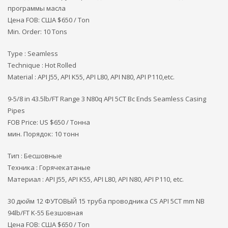
программы масла
Цена FOB: США
$650 / Ton
Min. Order: 10 Tons
Type : Seamless
Technique : Hot Rolled
Material : API J55, API K55, API L80, API N80, API P110,etc.
9-5/8 in 43.5lb/FT Range 3 N80q API 5CT Bc Ends Seamless Casing
Pipes
FOB Price: US $650 / Тонна
мин. Порядок: 10 тонн
Тип : Бесшовные
Техника : Горячекатаные
Материал : API J55, API K55, API L80, API N80, API P110, etc.
30 дюйм 12 ФУТОВЫЙ 15 труба проводника CS API 5CT mm NB
94lb/FT K-55 Безшовная
Цена FOB: США
$650 / Ton