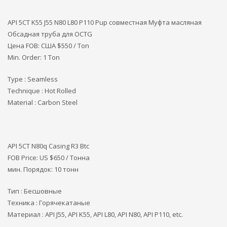
API 5CT K55 J55 N80 L80 P110 Pup совместная Муфта масляная
Обсадная труба для OCTG
Цена FOB: США
$550 / Ton
Min. Order: 1 Ton
Type : Seamless
Technique : Hot Rolled
Material : Carbon Steel
API 5CT N80q Casing R3 Btc
FOB Price: US $650 / Тонна
мин. Порядок: 10 тонн
Тип : Бесшовные
Техника : Горячекатаные
Материал : API J55, API K55, API L80, API N80, API P110, etc.