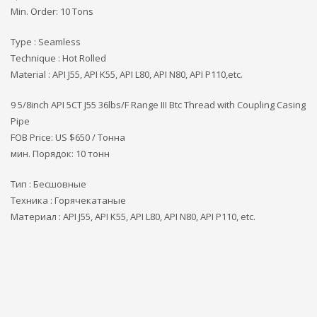
Min. Order: 10 Tons
Type : Seamless
Technique : Hot Rolled
Material : API J55, API K55, API L80, API N80, API P110,etc.
9 5/8inch API 5CT J55 36lbs/F Range III Btc Thread with Coupling Casing
Pipe
FOB Price: US $650 / Тонна
мин. Порядок: 10 тонн
Тип : Бесшовные
Техника : Горячекатаные
Материал : API J55, API K55, API L80, API N80, API P110, etc.