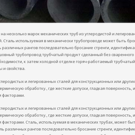
 на несколько марок механических труб из углеродистой и легирова
ый. Сталь используемая в механически трубопроводе может быть бр
ль различных рангов последовательно бросание стренги, идентифик
шовный трубопровод трубчатый продукт сделанный без сваренного 
обходимости, к затем холодной отделке горяч-работаемый трубчатый
 и свойства.
леродистых и легированных сталей для конструкционных или других
мическую обработку., где жесткие допуски, гладкая поверхность, 
и факторами.
леродистых и легированных сталей для конструкционных или других
мическую обработку., где жесткие допуски, гладкая поверхность, 
факторами. Сталь, используемая в механических трубах, может быт
таль различных рангов последовательно бросание стренги, идентифи