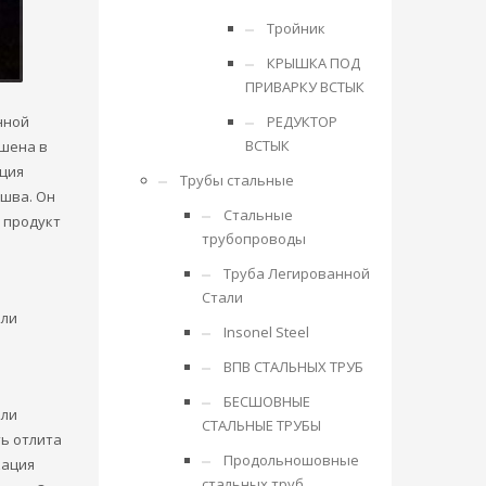
Тройник
КРЫШКА ПОД
ПРИВАРКУ ВСТЫК
нной
РЕДУКТОР
ВСТЫК
ошена в
ация
Трубы стальные
шва. Он
Стальные
 продукт
трубопроводы
Труба Легированной
Стали
или
Insonel Steel
ВПВ СТАЛЬНЫХ ТРУБ
БЕСШОВНЫЕ
или
СТАЛЬНЫЕ ТРУБЫ
ь отлита
Продольношовные
кация
стальных труб