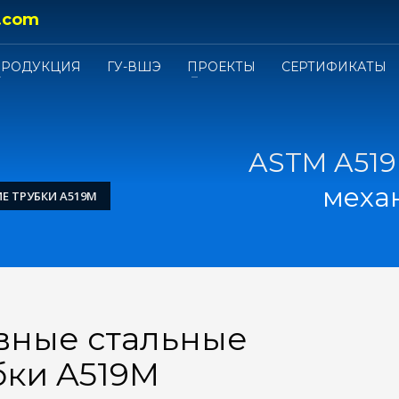
.com
ПРОДУКЦИЯ
ГУ-ВШЭ
ПРОЕКТЫ
СЕРТИФИКАТЫ
ASTM A519
меха
Е ТРУБКИ A519M
овные стальные
бки A519M