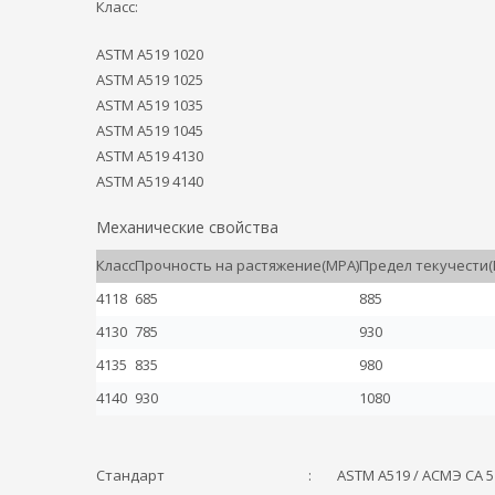
Класс:
ASTM A519 1020
ASTM A519 1025
ASTM A519 1035
ASTM A519 1045
ASTM A519 4130
ASTM A519 4140
Механические свойства
Класс
Прочность на растяжение(MPA)
Предел текучести(
4118
685
885
4130
785
930
4135
835
980
4140
930
1080
Стандарт
:
ASTM A519 / АСМЭ СА 5