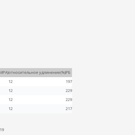
MPA)
относительное удлинение(%)
РБ
12
197
12
229
12
229
12
217
19