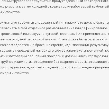
шовный трубопровод трубчатый продукт сделанный без сваренного 
обходимости, к затем холодной отделке горяч-работаемый трубчатый
 и свойства.
покупателю требуется определенный тип плавки, это должно быть так
т включать в себя отдельное размагничивание или рафинирование.,
ктрошлаковый или вакуумно-дуговой переплав. Если применяется в
литков от одной первичной плавки.. Сталь может быть отлита в слит
рангов последовательно бросание стренги, идентификация результир
 удалить переходный материал в соответствии с установленной пр
быть изготовлены бесшовным способом и должны иметь горячую или
 трубное изделие, изготовленное без сварного шва.. Изготавливаетс
бходимо, путем последующей холодной обработки горячедеформиров
азмеры и свойства.