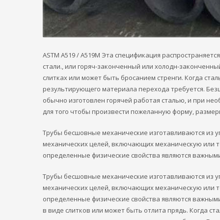
ASTM A519 / A519M Эта спецификация распространяется
стали., или горяч-законченный или холодн-законченн
слитках или может быть бросанием стренги. Когда ста
результирующего материала перехода требуется. Без
обычно изготовлен горячей работая сталью, и при не
для того чтобы произвести пожеланную форму, размеры
Трубы бесшовные механические изготавливаются из уг
механических целей, включающих механическую или тер
определенные физические свойства являются важным
Трубы бесшовные механические изготавливаются из уг
механических целей, включающих механическую или тер
определенные физические свойства являются важными 
в виде слитков или может быть отлита прядь. Когда с