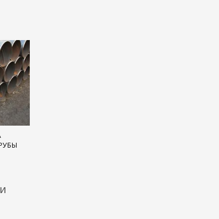
А
РУБЫ
ки