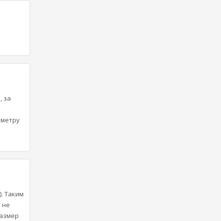
, за
аметру
. Таким
 не
размер