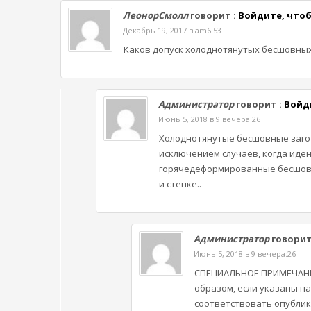
ЛеонорСмолл
говорит :
Войдите, что
Декабрь 19, 2017 в am6:53
Каков допуск холоднотянутых бесшовных 
Администратор
говорит :
Войд
Июнь 5, 2018 в 9 вечера:26
Холоднотянутые бесшовные загот
исключением случаев, когда иде
горячедеформированные бесшовны
и стенке..
Администратор
говорит
Июнь 5, 2018 в 9 вечера:26
СПЕЦИАЛЬНОЕ ПРИМЕЧАНИЕ:
образом, если указаны н
соответствовать опублик