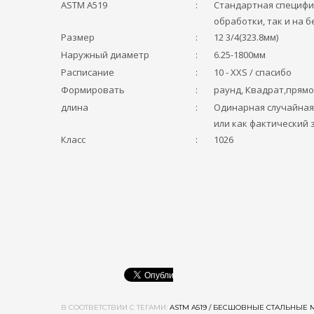
ASTM A519
:
Стандартная специфи
обработки, так и на 
Размер
:
12 3/4(323.8мм)
Наружный диаметр
:
6.25-1800мм
Расписание
:
10 - ХХS / спасибо
Формировать
:
раунд, Квадрат,прямо
длина
:
Одинарная случайная
или как фактический 
Класс
:
1026
В СООТВЕТСТВИИ С ТЕГАМИ:
ASTM A519 / БЕСШОВНЫЕ СТАЛЬНЫЕ 