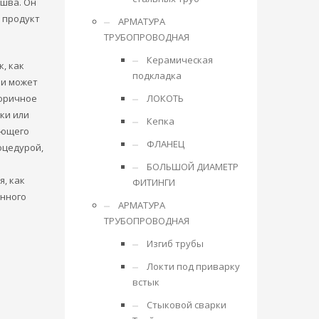
шва. Он
 продукт
АРМАТУРА
ТРУБОПРОВОДНАЯ
Керамическая
, как
подкладка
 и может
торичное
ЛОКОТЬ
ки или
Кепка
ующего
ФЛАНЕЦ
оцедурой,
БОЛЬШОЙ ДИАМЕТР
я, как
ФИТИНГИ
анного
АРМАТУРА
ТРУБОПРОВОДНАЯ
Изгиб трубы
Локти под приварку
встык
Стыковой сварки