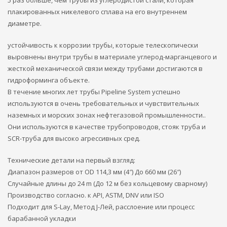
5 раз больше, чем трубы из углеродистой стали, которая
плакированных никелевого сплава на его внутреннем
диаметре.
устойчивость к коррозии трубы, которые телескопически
выровнены внутри трубы в материале углерод-марганцевого и
жесткой механической связи между трубами достигаются в
гидроформинга объекте.
В течение многих лет трубы Pipeline System успешно
используются в очень требовательных и чувствительных
наземных и морских зонах нефтегазовой промышленности..
Они используются в качестве трубопроводов, стояк труба и
SCR-труба для высоко агрессивных сред.
Технические детали на первый взгляд:
Диапазон размеров от OD 114,3 мм (4″) До 660 мм (26″)
Случайные длины до 24 m (До 12 м без кольцевому сварному)
Производство согласно. к API, ASTM, DNV или ISO
Подходит для S-Lay, Метод J-Лей, расслоение или процесс
барабанной укладки