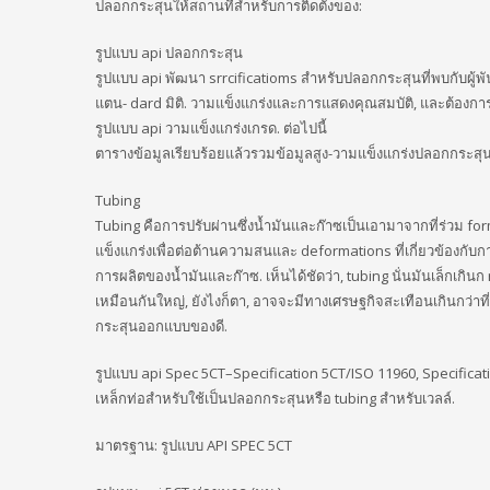
ปลอกกระสุนให้สถานที่สำหรับการติดตั้งของ:
รูปแบบ api ปลอกกระสุน
รูปแบบ api พัฒนา srrcificatioms สำหรับปลอกกระสุนที่พบกับผู้พ
แตน- dard มิติ. วามแข็งแกร่งและการแสดงคุณสมบัติ, และต้องการเ
รูปแบบ api วามแข็งแกร่งเกรด. ต่อไปนี้
ตารางข้อมูลเรียบร้อยแล้วรวมข้อมูลสูง-วามแข็งแกร่งปลอกกระสุนเ
Tubing
Tubing คือการปรับผ่านซึ่งน้ำมันและก๊าซเป็นเอามาจากที่ร่วม f
แข็งแกร่งเพื่อต่อต้านความสนและ deformations ที่เกี่ยวข้องกับ
การผลิตของน้ำมันและก๊าซ. เห็นได้ชัดว่า, tubing นั่นมันเล็กเกิ
เหมือนกันใหญ่, ยังไงก็ตา, อาจจะมีทางเศรษฐกิจสะเทือนเกินกว่า
กระสุนออกแบบของดี.
รูปแบบ api Spec 5CT–Specification 5CT/ISO 11960, Specific
เหล็กท่อสำหรับใช้เป็นปลอกกระสุนหรือ tubing สำหรับเวลล์.
มาตรฐาน: รูปแบบ API SPEC 5CT