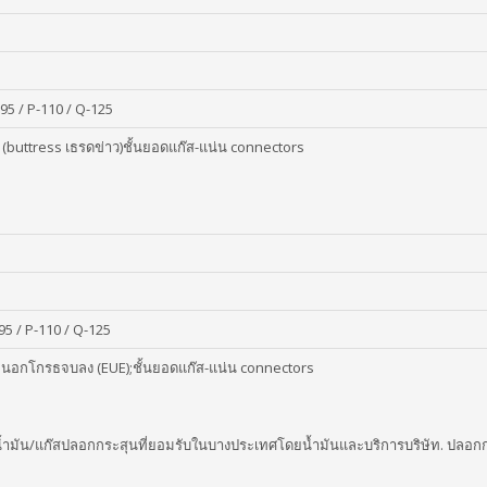
-95 / P-110 / Q-125
 (buttress เธรดข่าว)ชั้นยอดแก๊ส-แน่น connectors
-95 / P-110 / Q-125
ายนอกโกรธจบลง (EUE);ชั้นยอดแก๊ส-แน่น connectors
รับน้ำมัน/แก๊สปลอกกระสุนที่ยอมรับในบางประเทศโดยน้ำมันและบริการบริษัท. ปลอก