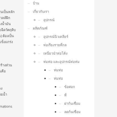
บ้าน
เกี่ยวกับเรา
้นเป็นหลัก
วลล์ฝึก
อุปกรณ์
งน้ำมัน
ผลิตภัณฑ์
ฉีดวัตถุดิบ
) ต้องเป็น
อุปกรณ์นิวเคลียร์
แข็งแกร่ง
ท่อเรียงรายที่กล
เหนี่ยวนำท่อโค้ง
ห่มท่อ และอุปกรณ์ท่อห่ม
ร้างส่วน
ห่มท่อ
นคือ
ห่มท่อ
ข้อศอก
คง
ายน้ำ
ที
ฝาก้นเชื่อม
mations
ลดก้นเชื่อม