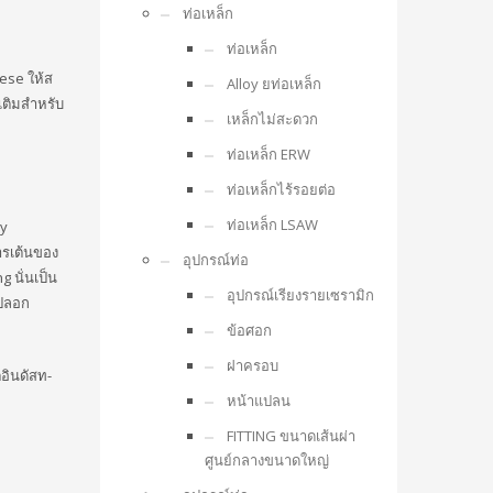
ท่อเหล็ก
ท่อเหล็ก
hese ให้ส
Alloy ยท่อเหล็ก
เติมสำหรับ
เหล็กไม่สะดวก
ท่อเหล็ก ERW
ท่อเหล็กไร้รอยต่อ
ท่อเหล็ก LSAW
ly
ารเต้นของ
อุปกรณ์ท่อ
 นั่นเป็น
อุปกรณ์เรียงรายเซรามิก
้ปลอก
ข้อศอก
ฝาครอบ
อินดัสท-
หน้าแปลน
FITTING ขนาดเส้นผ่า
ศูนย์กลางขนาดใหญ่