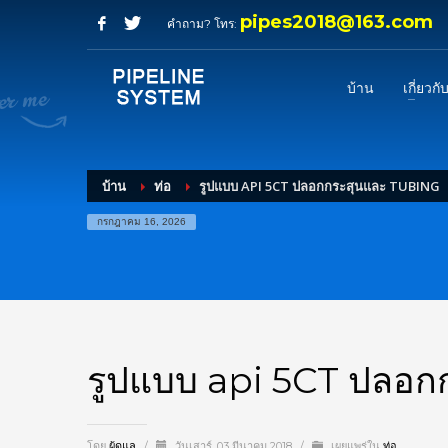
pipes2018@163.com
คำถาม? โทร:
บ้าน
เกี่ยวกั
บ้าน
ท่อ
รูปแบบ API 5CT ปลอกกระสุนและ TUBING
กรกฎาคม 16, 2026
รูปแบบ api 5CT ปลอก
โดย
ผู้ดูแล
/
วันเสาร์, 03 มีนาคม 2018
/
เผยแพร่ใน
ท่อ