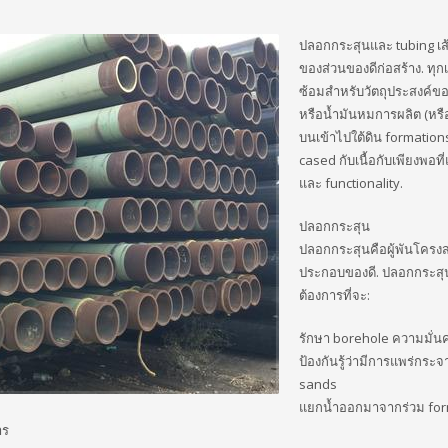
ปลอกกระสุนและ tubing เส
ของส่วนของดีก่อสร้าง. ทุกเ
ซ้อมสำหรับวัตถุประสงค์ขอ
หรือน้ำมันหมการผลิต (หรือ
บนเข้าไปใต้ดิน formations
cased กับเนื้อกับเพียงพอที่
และ functionality.
ปลอกกระสุน
ปลอกกระสุนคือผู้พันโครงส
ประกอบของดี. ปลอกกระสุ
ต้องการที่จะ:
รักษา borehole ความมั่น
ป้องกันรู้ว่ามีการแพร่กระจ
sands
แยกน้ำออกมาจากร่วม for
าร