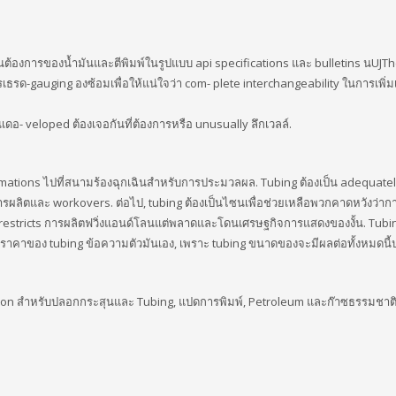
ันต้องการของน้ำมันและตีพิมพ์ในรูปแบบ api specifications และ bulletins นUJT
ธรด-gauging องซ้อมเพื่อให้แน่ใจว่า com- plete interchangeability ในการเพิ่ม
ดอ- veloped ต้องเจอกันที่ต้องการหรือ unusually ลึกเวลล์.
ormations ไปที่สนามร้องฉุกเฉินสำหรับการประมวลผล. Tubing ต้องเป็น adequate
การผลิตและ workovers. ต่อไป, tubing ต้องเป็นไซนเพื่อช่วยเหลือพวกคาดหวังว่าก
นก restricts การผลิตฟวิ่งแอนด์โลนแต่พลาดและโดนเศรษฐกิจการแสดงของงั้น. Tubing
ที่ราคาของ tubing ข้อความตัวมันเอง, เพราะ tubing ขนาดของจะมีผลต่อทั้งหมดนี
ation สำหรับปลอกกระสุนและ Tubing, แปดการพิมพ์, Petroleum และก๊าซธรรมชาติ