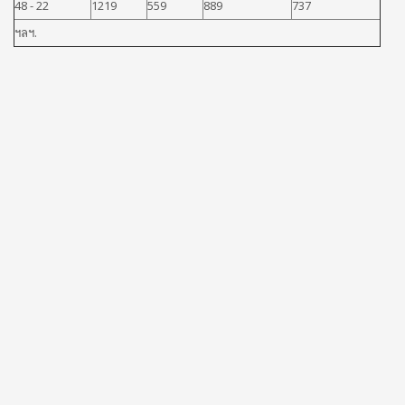
48 - 22
1219
559
889
737
ฯลฯ.