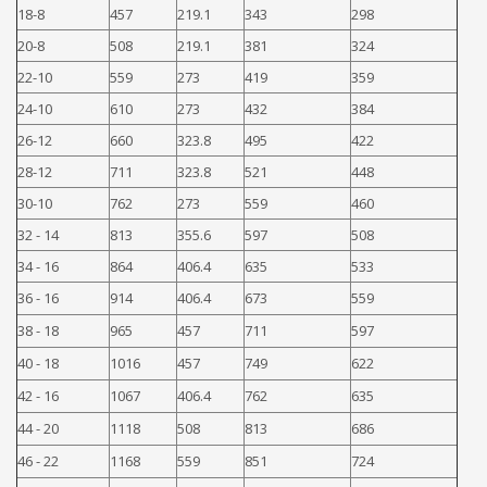
18-8
457
219.1
343
298
20-8
508
219.1
381
324
22-10
559
273
419
359
24-10
610
273
432
384
26-12
660
323.8
495
422
28-12
711
323.8
521
448
30-10
762
273
559
460
32 - 14
813
355.6
597
508
34 - 16
864
406.4
635
533
36 - 16
914
406.4
673
559
38 - 18
965
457
711
597
40 - 18
1016
457
749
622
42 - 16
1067
406.4
762
635
44 - 20
1118
508
813
686
46 - 22
1168
559
851
724