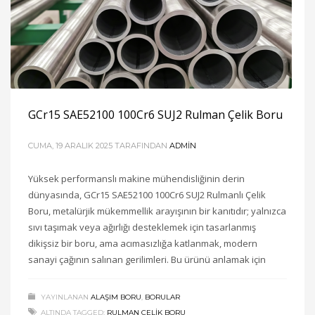
GCr15 SAE52100 100Cr6 SUJ2 Rulman Çelik Boru
CUMA, 19 ARALIK 2025
TARAFINDAN
ADMIN
Yüksek performanslı makine mühendisliğinin derin
dünyasında, GCr15 SAE52100 100Cr6 SUJ2 Rulmanlı Çelik
Boru, metalürjik mükemmellik arayışının bir kanıtıdır; yalnızca
sıvı taşımak veya ağırlığı desteklemek için tasarlanmış
dikişsiz bir boru, ama acımasızlığa katlanmak, modern
sanayi çağının salınan gerilimleri. Bu ürünü anlamak için
YAYINLANAN
ALAŞIM BORU
,
BORULAR
ALTINDA TAGGED:
RULMAN ÇELIK BORU