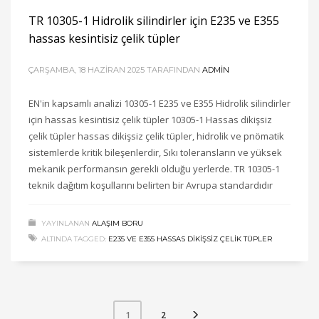
TR 10305-1 Hidrolik silindirler için E235 ve E355
hassas kesintisiz çelik tüpler
ÇARŞAMBA, 18 HAZIRAN 2025
TARAFINDAN
ADMIN
EN'in kapsamlı analizi 10305-1 E235 ve E355 Hidrolik silindirler
için hassas kesintisiz çelik tüpler 10305-1 Hassas dikişsiz
çelik tüpler hassas dikişsiz çelik tüpler, hidrolik ve pnömatik
sistemlerde kritik bileşenlerdir, Sıkı toleransların ve yüksek
mekanik performansın gerekli olduğu yerlerde. TR 10305-1
teknik dağıtım koşullarını belirten bir Avrupa standardıdır
YAYINLANAN
ALAŞIM BORU
ALTINDA TAGGED:
E235 VE E355 HASSAS DIKIŞSIZ ÇELIK TÜPLER
2
1