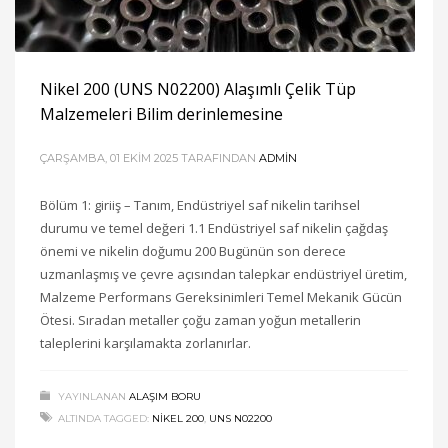
Nikel 200 (UNS N02200) Alaşımlı Çelik Tüp
Malzemeleri Bilim derinlemesine
ÇARŞAMBA, 01 EKIM 2025
TARAFINDAN
ADMIN
Bölüm 1: giriiş – Tanım, Endüstriyel saf nikelin tarihsel
durumu ve temel değeri 1.1 Endüstriyel saf nikelin çağdaş
önemi ve nikelin doğumu 200 Bugünün son derece
uzmanlaşmış ve çevre açısından talepkar endüstriyel üretim,
Malzeme Performans Gereksinimleri Temel Mekanik Gücün
Ötesi. Sıradan metaller çoğu zaman yoğun metallerin
taleplerini karşılamakta zorlanırlar.
YAYINLANAN
ALAŞIM BORU
ALTINDA TAGGED:
NIKEL 200
,
UNS N02200