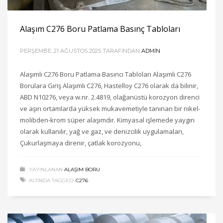
Alaşım C276 Boru Patlama Basınç Tabloları
PERŞEMBE, 21 AĞUSTOS 2025
TARAFINDAN
ADMIN
Alaşımlı C276 Boru Patlama Basıncı Tabloları Alaşımlı C276
Borulara Giriş Alaşımlı C276, Hastelloy C276 olarak da bilinir,
ABD N10276, veya w.nr. 2.4819, olağanüstü korozyon direnci
ve aşırı ortamlarda yüksek mukavemetiyle tanınan bir nikel-
molibden-krom süper alaşımdır. Kimyasal işlemede yaygın
olarak kullanılır, yağ ve gaz, ve denizcilik uygulamaları,
Çukurlaşmaya direnir, çatlak korozyonu,
YAYINLANAN
ALAŞIM BORU
ALTINDA TAGGED:
C276