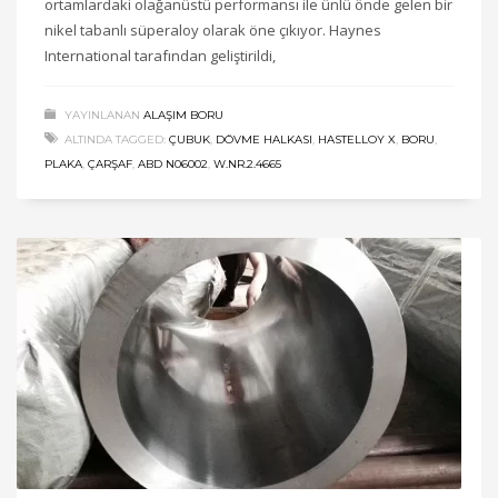
ortamlardaki olağanüstü performansı ile ünlü önde gelen bir
nikel tabanlı süperaloy olarak öne çıkıyor. Haynes
International tarafından geliştirildi,
YAYINLANAN
ALAŞIM BORU
ALTINDA TAGGED:
ÇUBUK
,
DÖVME HALKASI
,
HASTELLOY X
,
BORU
,
PLAKA
,
ÇARŞAF
,
ABD N06002
,
W.NR.2.4665