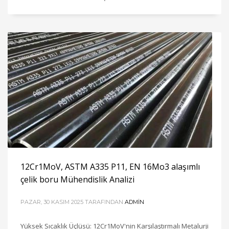
12Cr1MoV, ASTM A335 P11, EN 16Mo3 alaşımlı
çelik boru Mühendislik Analizi
PAZAR, 30 KASIM 2025
TARAFINDAN
ADMIN
Yüksek Sıcaklık Üçlüsü: 12Cr1MoV'nin Karşılaştırmalı Metalurji