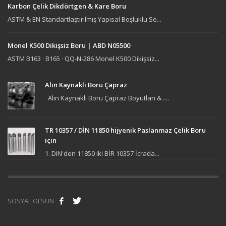
Karbon Çelik Dikdörtgen & Kare Boru
ASTM & EN Standartlaştırılmış Yapısal Boşluklu Se...
Monel K500 Dikişsiz Boru | ABD N05500
ASTM B163 · B165 · QQ-N-286 Monel K500 Dikişsiz...
Alın Kaynaklı Boru Çapraz
Alın Kaynaklı Boru Çapraz Boyutları & ....
TR 10357 / DİN 11850 hijyenik Paslanmaz Çelik Boru
için
1. DIN'den 11850 iki BİR 10357 İcrada...
SOSYAL OLSUN