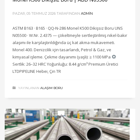
PAZAR, 05 TEMMUZ 2026
TARAFINDAN
ADMIN
ASTM B163 · B165 · QQ-N-286 Monel K500 Dikişsiz Boru UNS
N05500 · W.Nr. 2.4375 — çökeltmeyle sertleştirilmiş nikel-bakır
alaşımı ile karşılaştırıldığında üç kat akma mukavemeti.
Monel 400. Denizcilik için tasarlandı, Petrol & Gaz, ve
kimyasal işleme. Çekme dayanımı (yaşlı): ≥ 1100 MPa
Sertlik: 26–32 HRC Yoğunluğu: 8.44 g/cm³ Premium Üretici
LTDPIPELINE Hebei, Çin TR
YAYINLANAN
ALAŞIM BORU