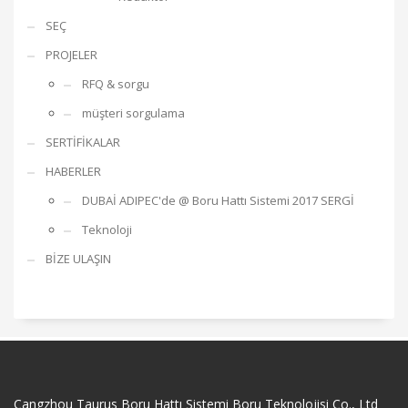
SEÇ
PROJELER
RFQ & sorgu
müşteri sorgulama
SERTİFİKALAR
HABERLER
DUBAİ ADIPEC'de @ Boru Hattı Sistemi 2017 SERGİ
Teknoloji
BİZE ULAŞIN
Cangzhou Taurus Boru Hattı Sistemi Boru Teknolojisi Co., Ltd