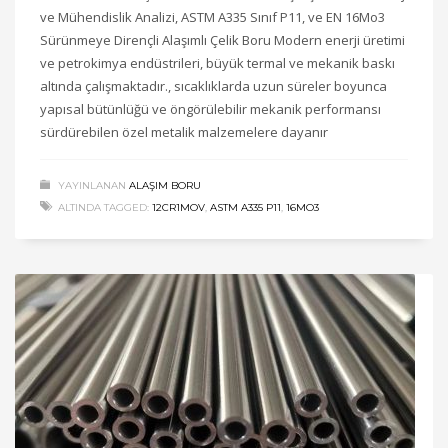
ve Mühendislik Analizi, ASTM A335 Sınıf P11, ve EN 16Mo3
Sürünmeye Dirençli Alaşımlı Çelik Boru Modern enerji üretimi
ve petrokimya endüstrileri, büyük termal ve mekanik baskı
altında çalışmaktadır., sıcaklıklarda uzun süreler boyunca
yapısal bütünlüğü ve öngörülebilir mekanik performansı
sürdürebilen özel metalik malzemelere dayanır
YAYINLANAN
ALAŞIM BORU
ALTINDA TAGGED:
12CR1MOV
,
ASTM A335 P11
,
16MO3