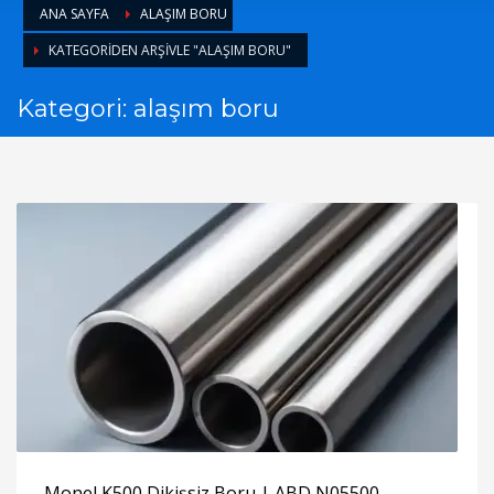
ANA SAYFA
ALAŞIM BORU
KATEGORIDEN ARŞIVLE "ALAŞIM BORU"
Kategori: alaşım boru
Monel K500 Dikişsiz Boru | ABD N05500