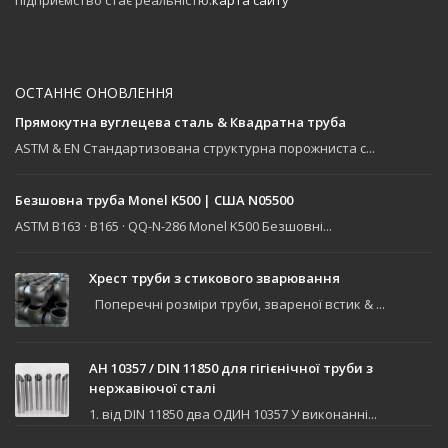
підприємство стає реальністю.
карта сайту
ОСТАННЄ ОНОВЛЕННЯ
Прямокутна вуглецева сталь & Квадратна труба
ASTM & EN Стандартизована структурна порожниста с...
Безшовна труба Monel K500 | США N05500
ASTM B163 · B165 · QQ-N-286 Monel K500 Безшовні...
Хрест труби з стикового зварювання
Поперечні розміри труби, звареної встик & ...
АН 10357 / DIN 11850 для гігієнічної труби з
нержавіючої сталі
1. від DIN 11850 два ОДИН 10357 У виконанні...