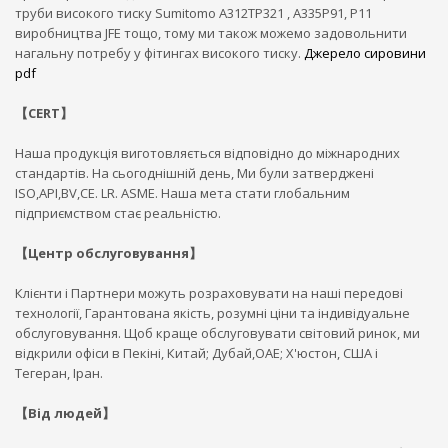
труби високого тиску Sumitomo A312TP321 , A335P91, P11
виробництва JFE тощо, тому ми також можемо задовольнити
нагальну потребу у фітингах високого тиску.
Джерело сировини
pdf
【CERT】
Наша продукція виготовляється відповідно до міжнародних
стандартів. На сьогоднішній день, Ми були затверджені
ISO,API,BV,CE. LR. ASME. Наша мета стати глобальним
підприємством стає реальністю.
【Центр обслуговування】
Клієнти і Партнери можуть розраховувати на наші передові
технології, Гарантована якість, розумні ціни та індивідуальне
обслуговування. Щоб краще обслуговувати світовий ринок, ми
відкрили офіси в Пекіні, Китай; Дубай,ОАЕ; Х'юстон, США і
Тегеран, Іран.
【Від людей】