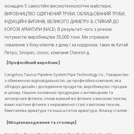
оснащені 5 самостійні високотехнологічні майстерні,
ВИРОБНИЦТВО ОДЯГНЕНИЙ ТРУБИ, ОБЛИЦЬОВАНИЙ ТРУБИ,
ІНДУКЦІЙНІ ВИГИНІВ, ВЕЛИКОГО ДІАМЕТРУ & СТІЙКИЙ ДО
КОРОЗІЇ АРМАТУРИ (NACE). В результаті чого з річною
потужністю виробництва 35,000 тонн. Ми отримали
схвалення з боку клієнтів з дому і за кордоном, таких як Китай
Петро, Sinopec, cnooc, компанія Chevron д.
【Професійний виробник】
Cangzhou Taurus Pipeline System Pipe Technology Co., Товариство
з обмеженою відповідальністю. це професійна компанія, яка
об’єднує дизайн і дослідження продуктів, виробництво і продаж
в цілому. Нашою основною продукцією є антиводневі та
антисірчані фітинги, сплав важкий всі фітинги з високим тиском,
важкі настінні фітинги з нержавіючої сталі з високим тиском,
біметалева арматура та інша штатна арматура, Фланці сталеві .
【Місцезнаходження та столиця】