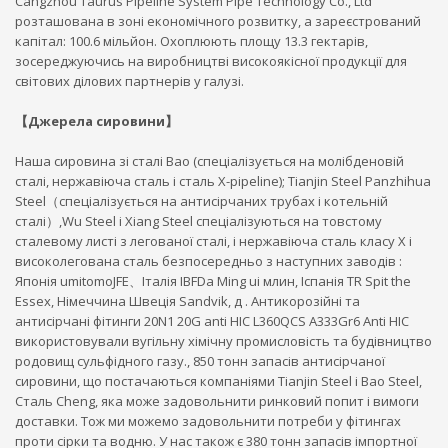
Cangzhou Taurus Pipeline System Pipe Technology Co., Ltd
розташована в зоні економічного розвитку, а зареєстрований
капітал: 100.6 мільйон. Охоплюють площу 13.3 гектарів,
зосереджуючись на виробництві високоякісної продукції для
світових ділових партнерів у галузі.
【Джерела сировини】
Наша сировина зі сталі Bao (спеціалізується на молібденовій
сталі, нержавіюча сталь і сталь X-pipeline); Tianjin Steel Panzhihua
Steel（спеціалізується на антисірчаних трубах і котельній
сталі）,Wu Steel і Xiang Steel спеціалізуються на товстому
сталевому листі з легованої сталі, і нержавіюча сталь класу X і
високолегована сталь безпосередньо з наступних заводів :
Японія umitomoJFE、Італія IBFDa Ming ui млин, Іспанія TR Spit the
Essex, Німеччина Швеція Sandvik, д . Антикорозійні та
антисірчані фітинги 20N1 20G anti HIC L360QCS A333Gr6 Anti HIC
використовували вугільну хімічну промисловість та будівництво
родовищ сульфідного газу., 850 тонн запасів антисірчаної
сировини, що постачаються компаніями Tianjin Steel і Bao Steel,
Сталь Cheng, яка може задовольнити ринковий попит і вимоги
доставки. Тож ми можемо задовольнити потреби у фітингах
проти сірки та водню. У нас також є 380 тонн запасів імпортної