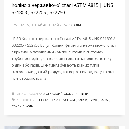
Коліно з нержавіючої сталі ASTM A815 | UNS
S31803 , S32205 , S32750
П'ЯТНИЦЯ, 09 НАЙЯСНІШИЙ 2024
ЗА
АДМІН
LR SR Коліно з нержавіючої сталі ASTM A815 UNS S31803 /
S32205 / S32750 Вступ Колінні фітинги з нержавіючої сталі
є критично важливими компонентами в системах
трубопроводів, дозволяє змінювати напрямок потоку
рідин або газів. Ці фітинги бувають різних типів,
включаючи довгий радіус (LR) і короткий радіус (SR) Лікті,
і виготовляються з
ОПУБЛІКОВАНО В
СТИКОВИЙ ШОВ ЛІКТІ
,
ФІТИНГИ
МІТКОЮ ПІД:
НЕРЖАВІЮЧА СТАЛЬ A815
,
S31803
,
S32205
,
S32750
,
СТАЛЬ ЛІКОТЬ