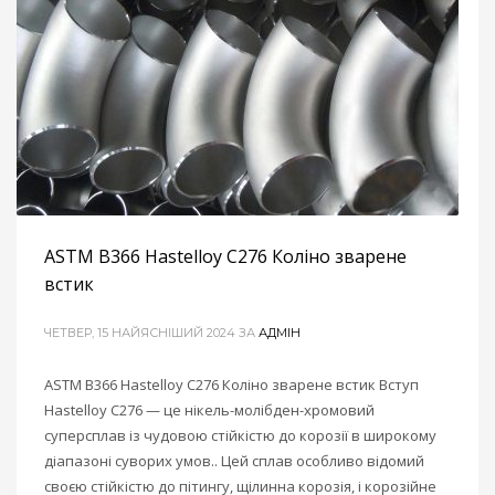
ASTM B366 Hastelloy C276 Коліно зварене
встик
ЧЕТВЕР, 15 НАЙЯСНІШИЙ 2024
ЗА
АДМІН
ASTM B366 Hastelloy C276 Коліно зварене встик Вступ
Hastelloy C276 — це нікель-молібден-хромовий
суперсплав із чудовою стійкістю до корозії в широкому
діапазоні суворих умов.. Цей сплав особливо відомий
своєю стійкістю до пітингу, щілинна корозія, і корозійне