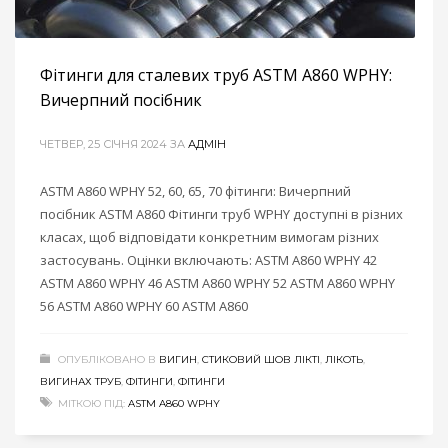
Фітинги для сталевих труб ASTM A860 WPHY:
Вичерпний посібник
ЧЕТВЕР, 25 СІЧНЯ 2024
ЗА
АДМІН
ASTM A860 WPHY 52, 60, 65, 70 фітинги: Вичерпний
посібник ASTM A860 Фітинги труб WPHY доступні в різних
класах, щоб відповідати конкретним вимогам різних
застосувань. Оцінки включають: ASTM A860 WPHY 42
ASTM A860 WPHY 46 ASTM A860 WPHY 52 ASTM A860 WPHY
56 ASTM A860 WPHY 60 ASTM A860
ОПУБЛІКОВАНО В
ВИГИН
,
СТИКОВИЙ ШОВ ЛІКТІ
,
ЛІКОТЬ
,
ВИГИНАХ ТРУБ
,
ФІТИНГИ
,
ФІТИНГИ
МІТКОЮ ПІД:
ASTM A860 WPHY