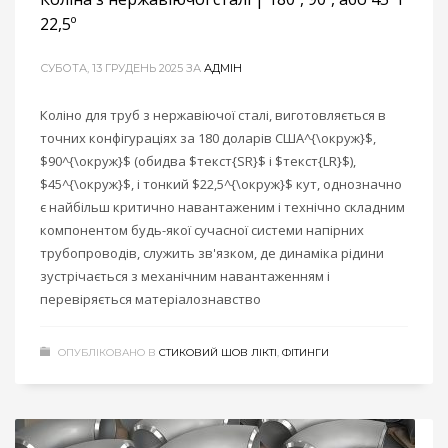
22,5º
СУБОТА, 13 ГРУДЕНЬ 2025
ЗА
АДМІН
Коліно для труб з нержавіючої сталі, виготовляється в
точних конфігураціях за 180 доларів США^{\окруж}$,
$90^{\окруж}$ (обидва $текст{SR}$ і $текст{LR}$),
$45^{\окруж}$, і тонкий $22,5^{\окруж}$ кут, однозначно
є найбільш критично навантаженим і технічно складним
компонентом будь-якої сучасної системи напірних
трубопроводів, служить зв'язком, де динаміка рідини
зустрічається з механічним навантаженням і
перевіряється матеріалознавство
ОПУБЛІКОВАНО В
СТИКОВИЙ ШОВ ЛІКТІ
,
ФІТИНГИ