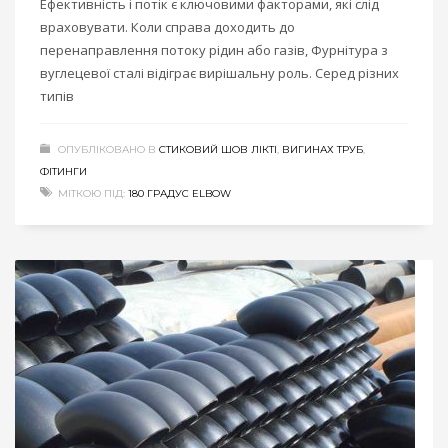
Ефективність і потік є ключовими факторами, які слід
враховувати. Коли справа доходить до
перенаправлення потоку рідин або газів, Фурнітура з
вуглецевої сталі відіграє вирішальну роль. Серед різних
типів
ОПУБЛІКОВАНО В
СТИКОВИЙ ШОВ ЛІКТІ
,
ВИГИНАХ ТРУБ
,
ФІТИНГИ
МІТКОЮ ПІД:
180 ГРАДУС ELBOW