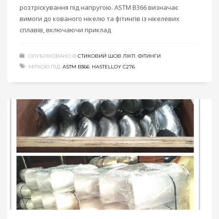
розтріскування під напругою. ASTM B366 визначає
вимоги до кованого нікелю та фітингів із нікелевих
сплавів, включаючи приклад
ОПУБЛІКОВАНО В
СТИКОВИЙ ШОВ ЛІКТІ
,
ФІТИНГИ
МІТКОЮ ПІД:
ASTM B366
,
HASTELLOY C276