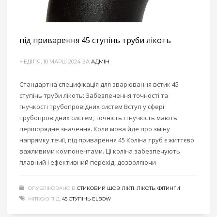
під приварення 45 ступінь труби лікоть
НЕДІЛЯ, 10 МАРШ 2024
ЗА
АДМІН
Стандартна специфікація для зварювання встик 45
ступінь труби лікоть: Забезпечення точності та
гнучкості трубопровідних систем Вступ у сфері
трубопровідних систем, точність і гнучкість мають
першорядне значення. Коли мова йде про зміну
напрямку течії, під приварення 45 Коліна труб є життєво
важливими компонентами. Ці коліна забезпечують
плавний і ефективний перехід, дозволяючи
ОПУБЛІКОВАНО В
СТИКОВИЙ ШОВ ЛІКТІ
,
ЛІКОТЬ
,
ФІТИНГИ
МІТКОЮ ПІД:
45 СТУПІНЬ ELBOW