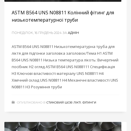
ASTM B564 UNS N08811 Колінний фітинг для
низькотемпературної труби
ПОНЕДІЛОК, 16 ГРУДЕНЬ 2024
ЗА
АДМІН
ASTM B564 UNS N08811 Низькотемпературна труба для
ліктя для підгонки заголовка заголовок/Тема H1 ASTM
B564 UNS N08811 Низька температура лікоть: Вичерпний
посібник H2 огляд ASTM B564 UNS N088111 Специфікація
H3 Ключові властивості матеріалу UNS N08811 H4
Хімічний склад UNS N08811 H4 Механічні властивості UNS
N08811 H3 Розуміння труби
ОПУБЛІКОВАНО В
СТИКОВИЙ ШОВ ЛІКТІ
,
ФІТИНГИ