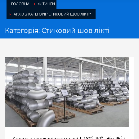
ГОЛОВНА
ФІТИНГИ
АРХІВ З КАТЕГОРІЇ "СТИКОВИЙ ШОВ ЛІКТІ"
Категорія: Стиковий шов лікті
Коліна з нержавіючої сталі | 180º, 90º, або 45º і