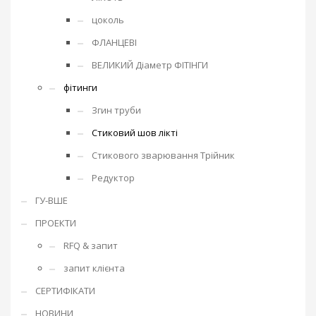
цоколь
ФЛАНЦЕВІ
ВЕЛИКИЙ Діаметр ФІТІНГИ
фітинги
Згин труби
Стиковий шов лікті
Стикового зварювання Трійник
Редуктор
ГУ-ВШЕ
ПРОЕКТИ
RFQ & запит
запит клієнта
СЕРТИФІКАТИ
НОВИНИ