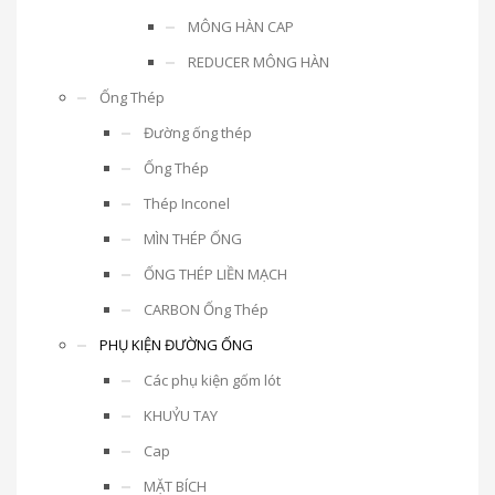
MÔNG HÀN CAP
REDUCER MÔNG HÀN
Ống Thép
Đường ống thép
Ống Thép
Thép Inconel
MÌN THÉP ỐNG
ỐNG THÉP LIỀN MẠCH
CARBON Ống Thép
PHỤ KIỆN ĐƯỜNG ỐNG
Các phụ kiện gốm lót
KHUỶU TAY
Cap
MẶT BÍCH