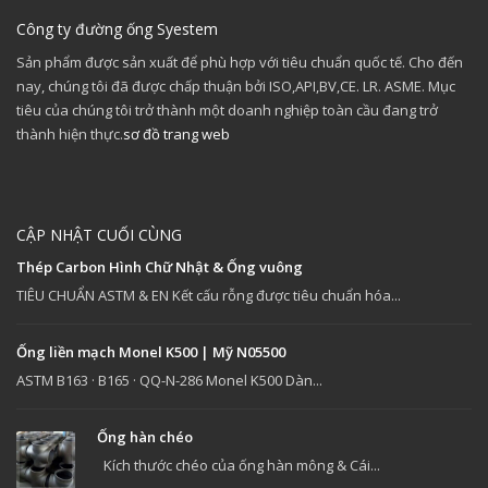
Công ty đường ống Syestem
Sản phẩm được sản xuất để phù hợp với tiêu chuẩn quốc tế. Cho đến
nay, chúng tôi đã được chấp thuận bởi ISO,API,BV,CE. LR. ASME. Mục
tiêu của chúng tôi trở thành một doanh nghiệp toàn cầu đang trở
thành hiện thực.
sơ đồ trang web
CẬP NHẬT CUỐI CÙNG
Thép Carbon Hình Chữ Nhật & Ống vuông
TIÊU CHUẨN ASTM & EN Kết cấu rỗng được tiêu chuẩn hóa...
Ống liền mạch Monel K500 | Mỹ N05500
ASTM B163 · B165 · QQ-N-286 Monel K500 Dàn...
Ống hàn chéo
Kích thước chéo của ống hàn mông & Cái...