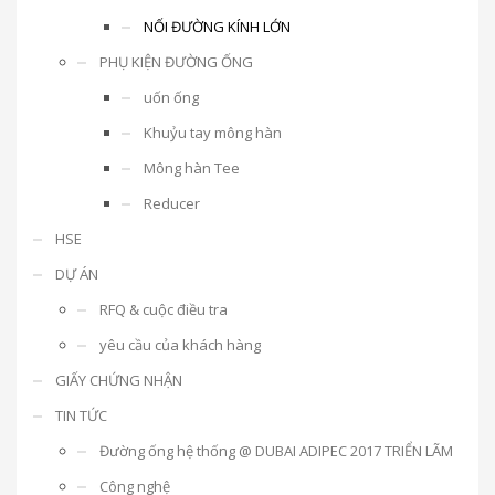
NỐI ĐƯỜNG KÍNH LỚN
PHỤ KIỆN ĐƯỜNG ỐNG
uốn ống
Khuỷu tay mông hàn
Mông hàn Tee
Reducer
HSE
DỰ ÁN
RFQ & cuộc điều tra
yêu cầu của khách hàng
GIẤY CHỨNG NHẬN
TIN TỨC
Đường ống hệ thống @ DUBAI ADIPEC 2017 TRIỂN LÃM
Công nghệ