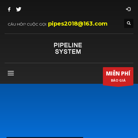
pipes2018@163.com
CÂU HỎI? CUỘC GỌI:
MIỄN PHÍ
BÁO GIÁ