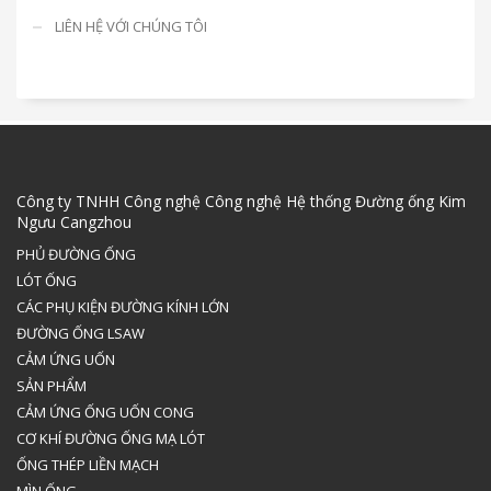
LIÊN HỆ VỚI CHÚNG TÔI
Công ty TNHH Công nghệ Công nghệ Hệ thống Đường ống Kim
Ngưu Cangzhou
PHỦ ĐƯỜNG ỐNG
LÓT ỐNG
CÁC PHỤ KIỆN ĐƯỜNG KÍNH LỚN
ĐƯỜNG ỐNG LSAW
CẢM ỨNG UỐN
SẢN PHẨM
CẢM ỨNG ỐNG UỐN CONG
CƠ KHÍ ĐƯỜNG ỐNG MẠ LÓT
ỐNG THÉP LIỀN MẠCH
MÌN ỐNG