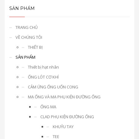
SẢN PHẨM
TRANG CHỦ
VỀ CHÚNG TÔI
THIẾT BỊ
SẢN PHẨM
Thiết bị hạt nhân
ỐNG LÓT CƠ KHÍ
CẢM ỨNG ỐNG UỐN CONG
MẠ ỐNG VÀ MẠ PHỤ KIỆN ĐƯỜNG ỐNG
ỐNG MẠ
CLAD PHỤ KIỆN ĐƯỜNG ỐNG
KHUỶU TAY
TEE