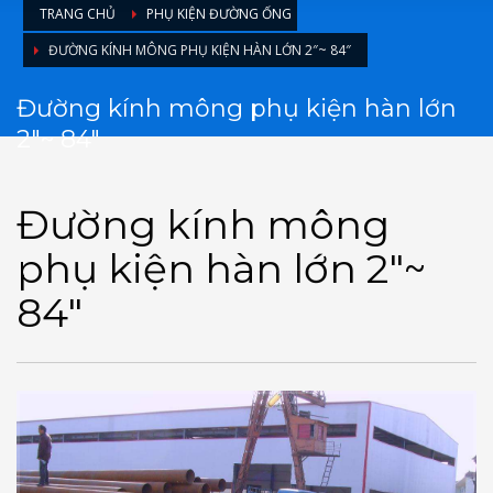
TRANG CHỦ
PHỤ KIỆN ĐƯỜNG ỐNG
ĐƯỜNG KÍNH MÔNG PHỤ KIỆN HÀN LỚN 2″~ 84″
Đường kính mông phụ kiện hàn lớn
2″~ 84″
Đường kính mông
phụ kiện hàn lớn 2″~
84″