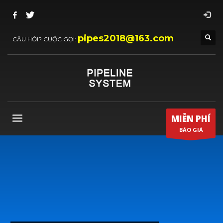
pipes2018@163.com
CÂU HỎI? CUỘC GỌI:
MIỄN PHÍ
BÁO GIÁ