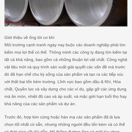
Giới thiệu về ống lót cơ khí
Môi trường cạnh tranh ngày nay buộc các doanh nghiệp phải tìm
kiếm mọi lợi thế có thể. Thông minh các công ty đang tìm kiếm tại
tất cả khả năng, bao gồm cả những thuận lợi vật chất. Công nghệ
vật liệu mới và quy trình sản xuất giải quyết các vấn đề mà trước
đó đã hạn chế chu kỳ sống của sản phẩm và tạo ra các tiếp xúc
với thất bại tốn kém trường. Lĩnh vực bao gồm dầu & Khí, Hóa
chất, Quyền lực và xây dựng cho các ví dụ, gặp gỡ các ứng dụng
mà ăn mòn, nhiệt độ cao và áp suất, và mặc giới hạn tuổi thọ hay
khả năng của các sản phẩm và dự án.
Trước đó, hợp kim cứng hoặc hàn mạ các sản phẩm đã là lựa
chọn tốt nhất có sẵn, nhưng những người đều tốn kém và có thể
có thời gian rất dài dẫn. Hệ thống đường ống có một tùy chọn