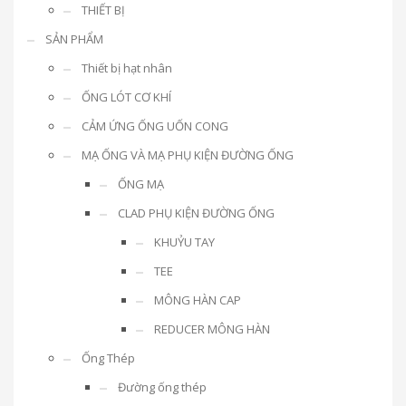
THIẾT BỊ
SẢN PHẨM
Thiết bị hạt nhân
ỐNG LÓT CƠ KHÍ
CẢM ỨNG ỐNG UỐN CONG
MẠ ỐNG VÀ MẠ PHỤ KIỆN ĐƯỜNG ỐNG
ỐNG MẠ
CLAD PHỤ KIỆN ĐƯỜNG ỐNG
KHUỶU TAY
TEE
MÔNG HÀN CAP
REDUCER MÔNG HÀN
Ống Thép
Đường ống thép