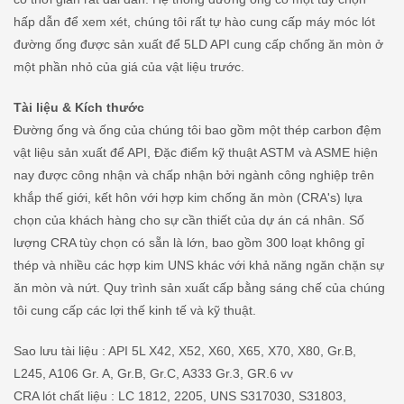
hấp dẫn để xem xét, chúng tôi rất tự hào cung cấp máy móc lót
đường ống được sản xuất để 5LD API cung cấp chống ăn mòn ở
một phần nhỏ của giá của vật liệu trước.
Tài liệu & Kích thước
Đường ống và ống của chúng tôi bao gồm một thép carbon đệm
vật liệu sản xuất để API, Đặc điểm kỹ thuật ASTM và ASME hiện
nay được công nhận và chấp nhận bởi ngành công nghiệp trên
khắp thế giới, kết hôn với hợp kim chống ăn mòn (CRA's) lựa
chọn của khách hàng cho sự cần thiết của dự án cá nhân. Số
lượng CRA tùy chọn có sẵn là lớn, bao gồm 300 loạt không gỉ
thép và nhiều các hợp kim UNS khác với khả năng ngăn chặn sự
ăn mòn và nứt. Quy trình sản xuất cấp bằng sáng chế của chúng
tôi cung cấp các lợi thế kinh tế và kỹ thuật.
Sao lưu tài liệu : API 5L X42, X52, X60, X65, X70, X80, Gr.B,
L245, A106 Gr. A, Gr.B, Gr.C, A333 Gr.3, GR.6 vv
CRA lót chất liệu : LC 1812, 2205, UNS S317030, S31803,