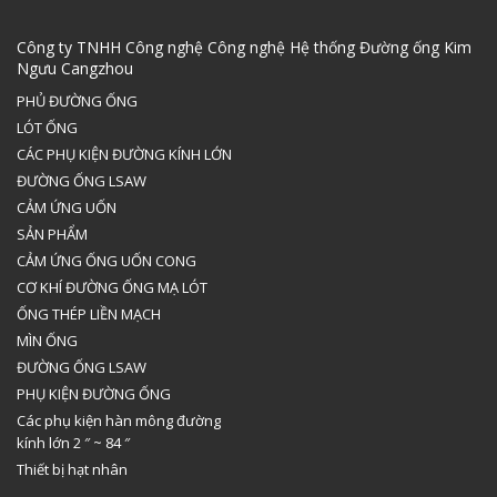
Công ty TNHH Công nghệ Công nghệ Hệ thống Đường ống Kim
Ngưu Cangzhou
PHỦ ĐƯỜNG ỐNG
LÓT ỐNG
CÁC PHỤ KIỆN ĐƯỜNG KÍNH LỚN
ĐƯỜNG ỐNG LSAW
CẢM ỨNG UỐN
SẢN PHẨM
CẢM ỨNG ỐNG UỐN CONG
CƠ KHÍ ĐƯỜNG ỐNG MẠ LÓT
ỐNG THÉP LIỀN MẠCH
MÌN ỐNG
ĐƯỜNG ỐNG LSAW
PHỤ KIỆN ĐƯỜNG ỐNG
Các phụ kiện hàn mông đường
kính lớn 2 ″ ~ 84 ″
Thiết bị hạt nhân