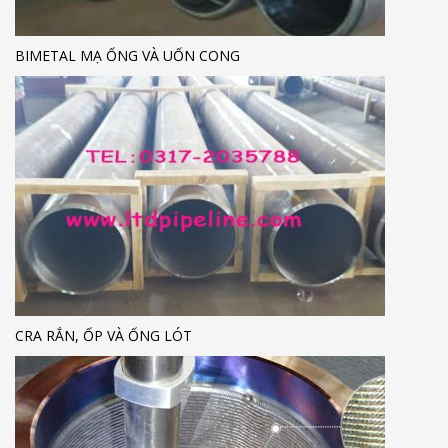
BIMETAL MẠ ỐNG VÀ UỐN CONG
CRA RẮN, ỐP VÀ ỐNG LÓT