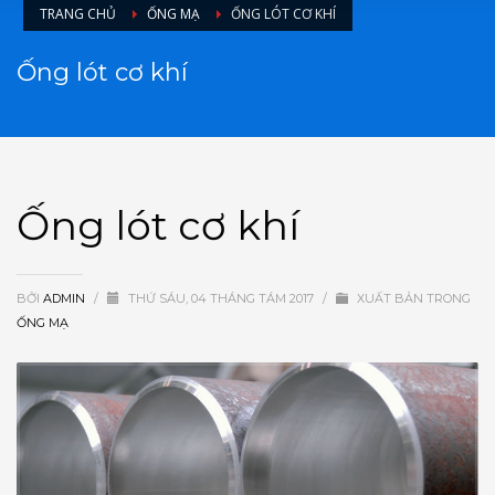
TRANG CHỦ
ỐNG MẠ
ỐNG LÓT CƠ KHÍ
Ống lót cơ khí
Ống lót cơ khí
BỞI
ADMIN
/
THỨ SÁU, 04 THÁNG TÁM 2017
/
XUẤT BẢN TRONG
ỐNG MẠ