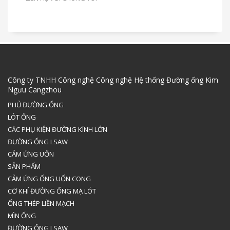
Công ty TNHH Công nghệ Công nghệ Hệ thống Đường ống Kim
Ngưu Cangzhou
PHỦ ĐƯỜNG ỐNG
LÓT ỐNG
CÁC PHỤ KIỆN ĐƯỜNG KÍNH LỚN
ĐƯỜNG ỐNG LSAW
CẢM ỨNG UỐN
SẢN PHẨM
CẢM ỨNG ỐNG UỐN CONG
CƠ KHÍ ĐƯỜNG ỐNG MẠ LÓT
ỐNG THÉP LIỀN MẠCH
MÌN ỐNG
ĐƯỜNG ỐNG LSAW