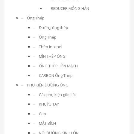
REDUCER MÔNG HÀN
Ống Thép
Đường ống thép
Ống Thép
Thép Inconel
MÌN THÉP ỐNG
ỐNG THÉP LIỀN MẠCH
CARBON Ống Thép
PHỤ KIỆN ĐƯỜNG ỐNG
Các phụ kiện gốm lót
KHUỶU TAY
Cap
MẶT BÍCH
NỐI ĐƯỜNG KÍNH LỚN