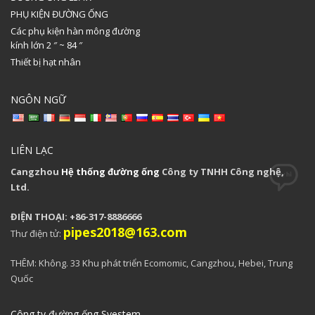
PHỤ KIỆN ĐƯỜNG ỐNG
Các phụ kiện hàn mông đường
kính lớn 2 ″ ~ 84 ″
Thiết bị hạt nhân
NGÔN NGỮ
LIÊN LẠC
Cangzhou
Hệ thống đường ống
Công ty TNHH Công nghệ,
Ltd.
ĐIỆN THOẠI: +86-317-8886666
pipes2018@163.com
Thư điện tử:
THÊM: Không. 33 Khu phát triển Ecomomic, Cangzhou, Hebei, Trung
Quốc
Công ty đường ống Syestem