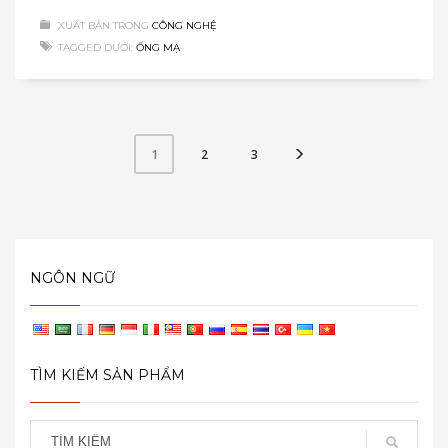
XUẤT BẢN TRONG
CÔNG NGHỆ
TAGGED DƯỚI:
ỐNG MẠ
2
3
1
NGÔN NGỮ
TÌM KIẾM SẢN PHẨM