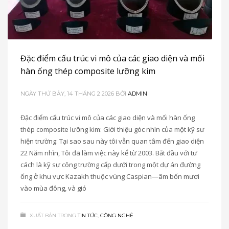
Đặc điểm cấu trúc vi mô của các giao diện và mối
hàn ống thép composite lưỡng kim
NGÀY THỨ BẢY, 14 THÁNG 2 2026
BỞI
ADMIN
Đặc điểm cấu trúc vi mô của các giao diện và mối hàn ống
thép composite lưỡng kim: Giới thiệu góc nhìn của một kỹ sư
hiện trường: Tại sao sau này tôi vẫn quan tâm đến giao diện
22 Năm nhìn, Tôi đã làm việc này kể từ 2003. Bắt đầu với tư
cách là kỹ sư công trường cấp dưới trong một dự án đường
ống ở khu vực Kazakh thuộc vùng Caspian—âm bốn mươi
vào mùa đông, và gió
XUẤT BẢN TRONG
TIN TỨC
,
CÔNG NGHỆ