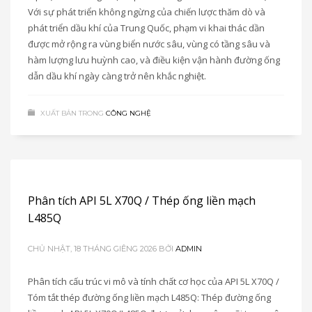
Với sự phát triển không ngừng của chiến lược thăm dò và
phát triển dầu khí của Trung Quốc, phạm vi khai thác dần
được mở rộng ra vùng biển nước sâu, vùng có tầng sâu và
hàm lượng lưu huỳnh cao, và điều kiện vận hành đường ống
dẫn dầu khí ngày càng trở nên khắc nghiệt.
XUẤT BẢN TRONG
CÔNG NGHỆ
Phân tích API 5L X70Q / Thép ống liền mạch
L485Q
CHỦ NHẬT, 18 THÁNG GIÊNG 2026
BỞI
ADMIN
Phân tích cấu trúc vi mô và tính chất cơ học của API 5L X70Q /
Tóm tắt thép đường ống liền mạch L485Q: Thép đường ống