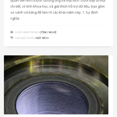
quan đến kích thước đường ống và mặt bích. Dưới đây là một
chi tiết, có tính khoa học, và giải thích hỗ trợ dữ liệu, bao gồm
so sánh và bảng để làm rõ các khái niệm này. 1. Sự định
nghĩa
XUẤT BẢN TRONG
CÔNG NGHỆ
TAGGED DƯỚI:
MẶT BÍCH