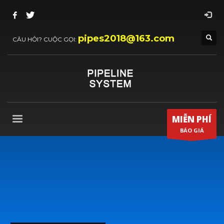
pipes2018@163.com
CÂU HỎI? CUỘC GỌI:
MIỄN PHÍ
BÁO GIÁ