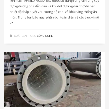
liền mạch API 5L X70Q/L485Q được sử dụng rộng rãi trong xây
dựng đường ống dẫn dầu và khí đốt đường dài nhờ độ bền
nhiệt độ thấp tuyệt vời, cường độ cao, và khả năng chống ăn
mòn. Trong bài báo này, phân tích toàn diện về cấu trúc vi mô
và
XUẤT BẢN TRONG
CÔNG NGHỆ