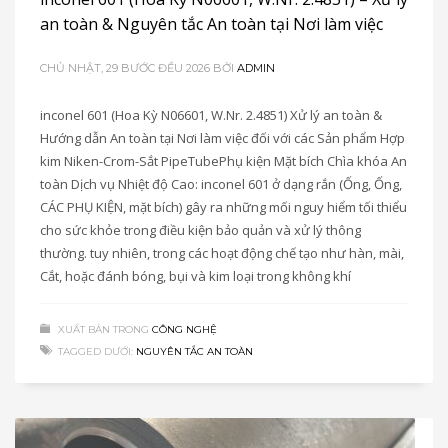
an toàn & Nguyên tắc An toàn tại Nơi làm việc
CHỦ NHẬT, 29 BƯỚC ĐỀU 2026
BỞI
ADMIN
inconel 601 (Hoa Kỳ N06601, W.Nr. 2.4851) Xử lý an toàn &
Hướng dẫn An toàn tại Nơi làm việc đối với các Sản phẩm Hợp
kim Niken-Crom-Sắt PipeTubePhụ kiện Mặt bích Chìa khóa An
toàn Dịch vụ Nhiệt độ Cao: inconel 601 ở dạng rắn (Ống, Ống,
CÁC PHỤ KIỆN, mặt bích) gây ra những mối nguy hiểm tối thiểu
cho sức khỏe trong điều kiện bảo quản và xử lý thông
thường. tuy nhiên, trong các hoạt động chế tạo như hàn, mài,
Cắt, hoặc đánh bóng, bụi và kim loại trong không khí
XUẤT BẢN TRONG
CÔNG NGHỆ
TAGGED DƯỚI:
NGUYÊN TẮC AN TOÀN