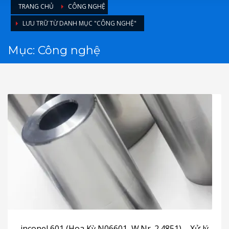
TRANG CHỦ
CÔNG NGHỆ
LƯU TRỮ TỪ DANH MỤC "CÔNG NGHỆ"
Mục: Công nghệ
inconel 601 (Hoa Kỳ N06601, W.Nr. 2.4851) – Xử lý