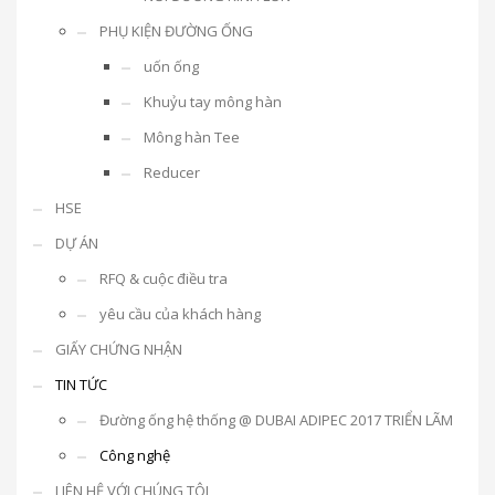
PHỤ KIỆN ĐƯỜNG ỐNG
uốn ống
Khuỷu tay mông hàn
Mông hàn Tee
Reducer
HSE
DỰ ÁN
RFQ & cuộc điều tra
yêu cầu của khách hàng
GIẤY CHỨNG NHẬN
TIN TỨC
Đường ống hệ thống @ DUBAI ADIPEC 2017 TRIỂN LÃM
Công nghệ
LIÊN HỆ VỚI CHÚNG TÔI