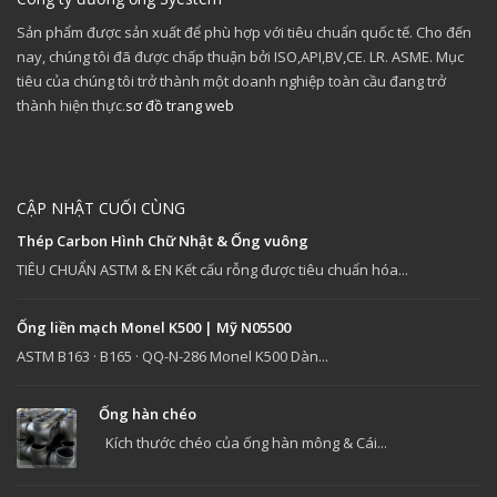
Sản phẩm được sản xuất để phù hợp với tiêu chuẩn quốc tế. Cho đến
nay, chúng tôi đã được chấp thuận bởi ISO,API,BV,CE. LR. ASME. Mục
tiêu của chúng tôi trở thành một doanh nghiệp toàn cầu đang trở
thành hiện thực.
sơ đồ trang web
CẬP NHẬT CUỐI CÙNG
Thép Carbon Hình Chữ Nhật & Ống vuông
TIÊU CHUẨN ASTM & EN Kết cấu rỗng được tiêu chuẩn hóa...
Ống liền mạch Monel K500 | Mỹ N05500
ASTM B163 · B165 · QQ-N-286 Monel K500 Dàn...
Ống hàn chéo
Kích thước chéo của ống hàn mông & Cái...