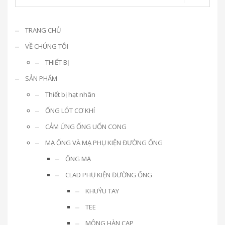
TRANG CHỦ
VỀ CHÚNG TÔI
THIẾT BỊ
SẢN PHẨM
Thiết bị hạt nhân
ỐNG LÓT CƠ KHÍ
CẢM ỨNG ỐNG UỐN CONG
MẠ ỐNG VÀ MẠ PHỤ KIỆN ĐƯỜNG ỐNG
ỐNG MẠ
CLAD PHỤ KIỆN ĐƯỜNG ỐNG
KHUỶU TAY
TEE
MÔNG HÀN CAP