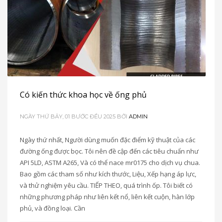
Có kiến ​​thức khoa học về ống phủ
NGÀY THỨ BẢY, 01 BƯỚC ĐỀU 2025
BỞI
ADMIN
Ngày thứ nhất, Người dùng muốn đặc điểm kỹ thuật của các
đường ống được bọc. Tôi nên đề cập đến các tiêu chuẩn như
API 5LD, ASTM A265, Và có thể nace mr0175 cho dịch vụ chua.
Bao gồm các tham số như kích thước, Liệu, Xếp hạng áp lực,
và thử nghiệm yêu cầu. TIẾP THEO, quá trình ốp. Tôi biết có
những phương pháp như liên kết nổ, liên kết cuộn, hàn lớp
phủ, và đồng loại. Cần