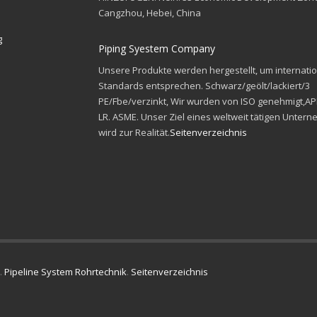
Cangzhou, Hebei, China
g
Piping Syestem Company
Unsere Produkte werden hergestellt, um internati
Standards entsprechen. Schwarz/geölt/lackiert/3
PE/Fbe/verzinkt, Wir wurden von ISO genehmigt,API
LR. ASME. Unser Ziel eines weltweit tätigen Unter
wird zur Realität.
Seitenverzeichnis
.
Pipeline System Rohrtechnik
.
Seitenverzeichnis