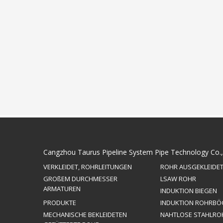
Cangzhou Taurus Pipeline System Pipe Technology Co.,
VERKLEIDET, ROHRLEITUNGEN
ROHR AUSGEKLEIDE
GROßEM DURCHMESSER
LSAW ROHR
ARMATUREN
INDUKTION BIEGEN
PRODUKTE
INDUKTION ROHRBÖ
MECHANISCHE BEKLEIDETEN
NAHTLOSE STAHLRO