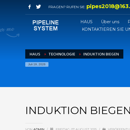
pipes2018@163
FRAGEN? RUFEN SIE:
HAUS
Über uns
KONTAKTIEREN SIE U
HAUS
TECHNOLOGIE
INDUKTION BIEGEN
Juli 19, 2026
INDUKTION BIEGE
VON
ADMIN
/
FREITAG, 07 AUGUST 2015
/
VERÖFFENTLI