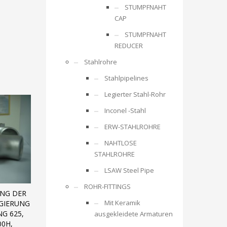
STUMPFNAHT
CAP
STUMPFNAHT
REDUCER
Stahlrohre
Stahlpipelines
Legierter Stahl-Rohr
Inconel -Stahl
ERW-STAHLROHRE
NAHTLOSE
STAHLROHRE
LSAW Steel Pipe
ROHR-FITTINGS
NG DER
Mit Keramik
EGIERUNG
NG 625,
ausgekleidete Armaturen
00H,