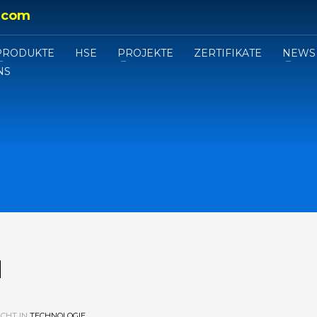
.com
PRODUKTE
HSE
PROJEKTE
ZERTIFIKATE
NEWS
NS
N
CHT IN
TECHNOLOGIE