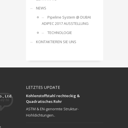
NEWS
Pipeline System @ DUBAI
ADIPEC 2017 AUSSTELLUNG
TECHNOLOGIE
KONTAKTIEREN SIE UNS
LETZTES UPDATE
Kohlenstoffstahl rechteckig &
., Ltd.
Quadratisches Rohr
ASTM & EN-genormte Struktur-
Hohldichtungen..
e,