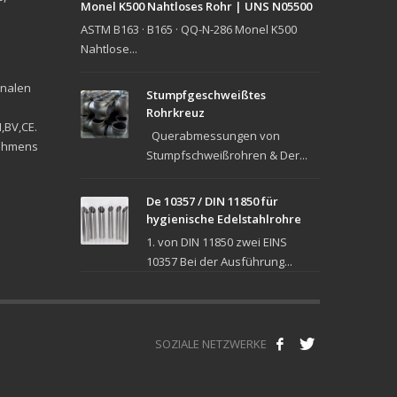
Monel K500 Nahtloses Rohr | UNS N05500
ASTM B163 · B165 · QQ-N-286 Monel K500
Nahtlose...
onalen
Stumpfgeschweißtes
Rohrkreuz
,BV,CE.
Querabmessungen von
nehmens
Stumpfschweißrohren & Der...
De 10357 / DIN 11850 für
hygienische Edelstahlrohre
1. von DIN 11850 zwei EINS
10357 Bei der Ausführung...
SOZIALE NETZWERKE