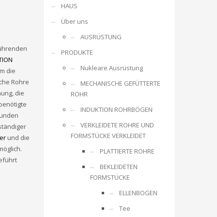
HAUS
Über uns
AUSRÜSTUNG
 führenden
PRODUKTE
TION
Nukleare Ausrüstung
um die
che Rohre
MECHANISCHE GEFÜTTERTE
ung, die
ROHR
benötigte
INDUKTION ROHRBÖGEN
Kunden
VERKLEIDETE ROHRE UND
ständiger
FORMSTÜCKE VERKLEIDET
er
und die
möglich.
PLATTIERTE ROHRE
eführt
BEKLEIDETEN
FORMSTÜCKE
ELLENBOGEN
Tee