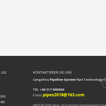
 Ltd.
KONTAKTIEREN SIE UNS
T
Cangzhou
Pipeline-System
Pipe Technology Co
TEL: +86-317-8886666
pipes2018@163.com
E-Mail:
GEN
HRE
HINZUFÜGEN: Nein. 33 Economic Development Zon